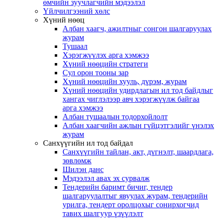
өмчийн зуучлагчийн мэдээлэл
Үйлчилгээний хөлс
Хүний нөөц
Албан хаагч, ажилтныг сонгон шалгаруулах
журам
Тушаал
Хэрэгжүүлэх арга хэмжээ
Хүний нөөцийн стратеги
Сул орон тооны зар
Хүний нөөцийн хууль, дүрэм, журам
Хүний нөөцийн удирдлагын ил тод байдлыг
хангах чиглэлээр авч хэрэгжүүлж байгаа
арга хэмжээ
Албан тушаалын тодорхойлолт
Албан хаагчийн ажлын гүйцэтгэлийг үнэлэх
журам
Санхүүгийн ил тод байдал
Санхүүгийн тайлан, акт, дүгнэлт, шаардлага,
зөвлөмж
Шилэн данс
Мэдээлэл авах эх сурвалж
Тендерийн баримт бичиг, тендер
шалгаруулалтыг явуулах журам, тендерийн
урилга, тендерт оролцохыг сонирхогчид
тавих шалгуур үзүүлэлт