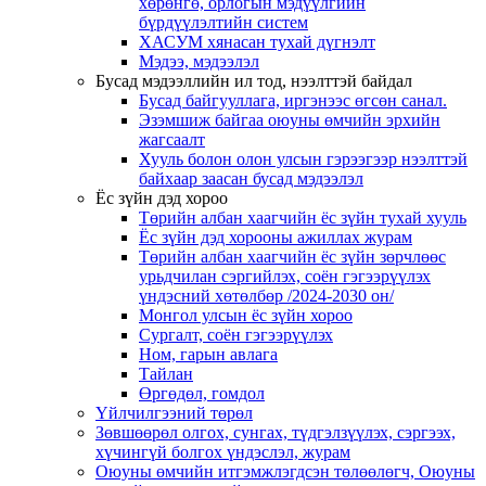
хөрөнгө, орлогын мэдүүлгийн
бүрдүүлэлтийн систем
ХАСУМ хянасан тухай дүгнэлт
Мэдээ, мэдээлэл
Бусад мэдээллийн ил тод, нээлттэй байдал
Бусад байгууллага, иргэнээс өгсөн санал.
Эзэмшиж байгаа оюуны өмчийн эрхийн
жагсаалт
Хууль болон олон улсын гэрээгээр нээлттэй
байхаар заасан бусад мэдээлэл
Ёс зүйн дэд хороо
Төрийн албан хаагчийн ёс зүйн тухай хууль
Ёс зүйн дэд хорооны ажиллах журам
Төрийн албан хаагчийн ёс зүйн зөрчлөөс
урьдчилан сэргийлэх, соён гэгээрүүлэх
үндэсний хөтөлбөр /2024-2030 он/
Монгол улсын ёс зүйн хороо
Cургалт, cоён гэгээрүүлэх
Ном, гарын авлага
Тайлан
Өргөдөл, гомдол
Үйлчилгээний төрөл
Зөвшөөрөл олгох, сунгах, түдгэлзүүлэх, сэргээх,
хүчингүй болгох үндэслэл, журам
Оюуны өмчийн итгэмжлэгдсэн төлөөлөгч, Оюуны