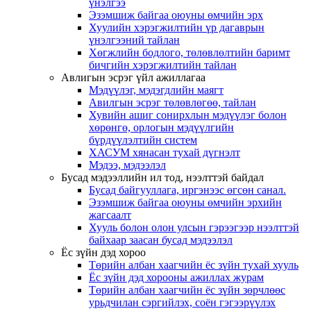
үнэлгээ
Эзэмшиж байгаа оюуны өмчийн эрх
Хуулийн хэрэгжилтийн үр дагаврын
үнэлгээний тайлан
Хөгжлийн бодлого, төлөвлөлтийн баримт
бичгийн хэрэгжилтийн тайлан
Авлигын эсрэг үйл ажиллагаа
Мэдүүлэг, мэдэгдлийн маягт
Авилгын эсрэг төлөвлөгөө, тайлан
Хувийн ашиг сонирхлын мэдүүлэг болон
хөрөнгө, орлогын мэдүүлгийн
бүрдүүлэлтийн систем
ХАСУМ хянасан тухай дүгнэлт
Мэдээ, мэдээлэл
Бусад мэдээллийн ил тод, нээлттэй байдал
Бусад байгууллага, иргэнээс өгсөн санал.
Эзэмшиж байгаа оюуны өмчийн эрхийн
жагсаалт
Хууль болон олон улсын гэрээгээр нээлттэй
байхаар заасан бусад мэдээлэл
Ёс зүйн дэд хороо
Төрийн албан хаагчийн ёс зүйн тухай хууль
Ёс зүйн дэд хорооны ажиллах журам
Төрийн албан хаагчийн ёс зүйн зөрчлөөс
урьдчилан сэргийлэх, соён гэгээрүүлэх