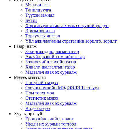
Мэндчилгээ
Танилцуулга
Түүхэн замнал
Бүтэц
Хэрэгжүүлсэн арга хэмжээ түүний үр дүн
Эрхэм зорилго
Тэргүүлэх чиглэл
Үйл ажиллагааны стратегийн зорилго, зорилт
Газар, нэгж
Захиргаа удирдлагын газар
Аж үйлдвэрийн өмчийн газар
Зохиогчийн эрхийн газар
Хяналт, шалгалтын газар
Мэдээлэл авах эх сурвалж
Мэдээ, мэдээлэл
Цаг үеийн мэдээ
Оюуны өмчийн МЭДЭЭЛЭЛ сэтгүүл
Ном товхимол
Статистик мэдээ
Мэдээлэл авах эх сурвалж
Видео мэдээ
Хууль, эрх зүй
Ерөнхийлөгчийн зарлиг
Улсын их хурлын тогтоол