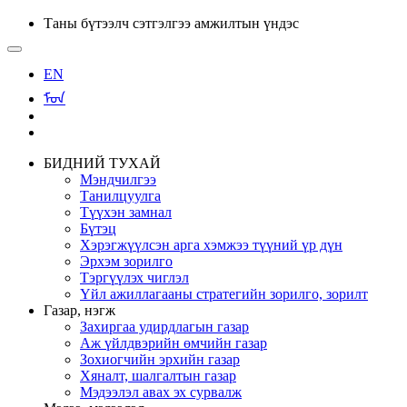
Таны бүтээлч сэтгэлгээ амжилтын үндэс
EN
ᠮᠣᠨ
БИДНИЙ ТУХАЙ
Мэндчилгээ
Танилцуулга
Түүхэн замнал
Бүтэц
Хэрэгжүүлсэн арга хэмжээ түүний үр дүн
Эрхэм зорилго
Тэргүүлэх чиглэл
Үйл ажиллагааны стратегийн зорилго, зорилт
Газар, нэгж
Захиргаа удирдлагын газар
Аж үйлдвэрийн өмчийн газар
Зохиогчийн эрхийн газар
Хяналт, шалгалтын газар
Мэдээлэл авах эх сурвалж