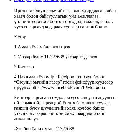
Иргэн та Оюуны өмчийн газрын удирдлага, албан
хаагч болон байгууллагын үйл ажиллагаа,
үйлчилгээтэй холбоотой өргөдөл, гомдол, санал,
хүсэлт гаргахдаа дараах сувгаар гаргаж болно.
Үүнд:
1.Амаар буюу биечлэн ирэх
2.Утсаар буюу 11-327638 утсаар мэдээлэх
3.Бичгээр
4.Цахимаар буюу Ipinfo@ipom.mn хаяг болон
“Оюуны өмчийн газар” гэсэн фэйсбүүк хуудсаар
ирүүлэх https://www.facebook.com/IPMongolia
Бичгээр гаргасан гомдол, мэдээлэлд утга агуулгыг
ойлгомжтой, гаргацтай бичих ба оршин суугаа
газрын буюу шуудангийн хаяг, холбоо барих
утасны дугаарыг бичсэн байх шаардлагатайг
анхаарна уу.
-Холбоо барих утас: 11327638