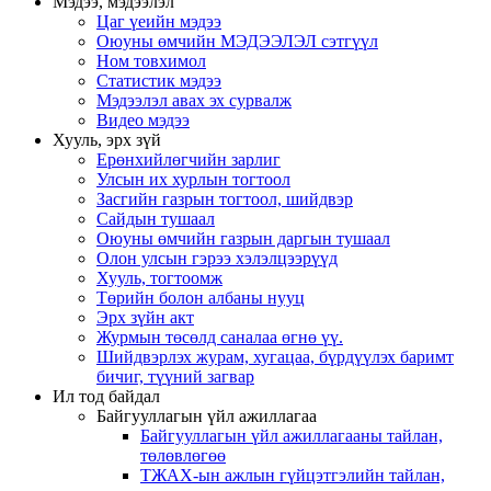
Мэдээ, мэдээлэл
Цаг үеийн мэдээ
Оюуны өмчийн МЭДЭЭЛЭЛ сэтгүүл
Ном товхимол
Статистик мэдээ
Мэдээлэл авах эх сурвалж
Видео мэдээ
Хууль, эрх зүй
Ерөнхийлөгчийн зарлиг
Улсын их хурлын тогтоол
Засгийн газрын тогтоол, шийдвэр
Сайдын тушаал
Оюуны өмчийн газрын даргын тушаал
Олон улсын гэрээ хэлэлцээрүүд
Хууль, тогтоомж
Төрийн болон албаны нууц
Эрх зүйн акт
Журмын төсөлд саналаа өгнө үү.
Шийдвэрлэх журам, хугацаа, бүрдүүлэх баримт
бичиг, түүний загвар
Ил тод байдал
Байгууллагын үйл ажиллагаа
Байгууллагын үйл ажиллагааны тайлан,
төлөвлөгөө
ТЖАХ-ын ажлын гүйцэтгэлийн тайлан,