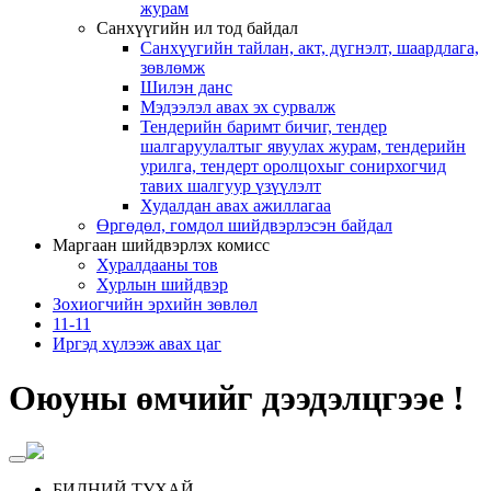
журам
Санхүүгийн ил тод байдал
Санхүүгийн тайлан, акт, дүгнэлт, шаардлага,
зөвлөмж
Шилэн данс
Мэдээлэл авах эх сурвалж
Тендерийн баримт бичиг, тендер
шалгаруулалтыг явуулах журам, тендерийн
урилга, тендерт оролцохыг сонирхогчид
тавих шалгуур үзүүлэлт
Худалдан авах ажиллагаа
Өргөдөл, гомдол шийдвэрлэсэн байдал
Маргаан шийдвэрлэх комисс
Хуралдааны тов
Хурлын шийдвэр
Зохиогчийн эрхийн зөвлөл
11-11
Иргэд хүлээж авах цаг
Оюуны өмчийг дээдэлцгээе !
БИДНИЙ ТУХАЙ