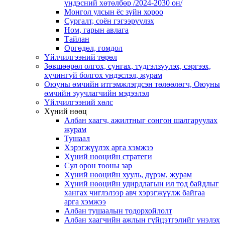
үндэсний хөтөлбөр /2024-2030 он/
Монгол улсын ёс зүйн хороо
Cургалт, cоён гэгээрүүлэх
Ном, гарын авлага
Тайлан
Өргөдөл, гомдол
Үйлчилгээний төрөл
Зөвшөөрөл олгох, сунгах, түдгэлзүүлэх, сэргээх,
хүчингүй болгох үндэслэл, журам
Оюуны өмчийн итгэмжлэгдсэн төлөөлөгч, Оюуны
өмчийн зуучлагчийн мэдээлэл
Үйлчилгээний хөлс
Хүний нөөц
Албан хаагч, ажилтныг сонгон шалгаруулах
журам
Тушаал
Хэрэгжүүлэх арга хэмжээ
Хүний нөөцийн стратеги
Сул орон тооны зар
Хүний нөөцийн хууль, дүрэм, журам
Хүний нөөцийн удирдлагын ил тод байдлыг
хангах чиглэлээр авч хэрэгжүүлж байгаа
арга хэмжээ
Албан тушаалын тодорхойлолт
Албан хаагчийн ажлын гүйцэтгэлийг үнэлэх