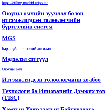
https://efiling.madrid.wipo.int
Оюуны өмчийн зуучлал болон
итгэмжлэгдсэн төлөөлөгчийн
бүртгэлийн систем
MGS
Бараа үйлчилгээний ангилал
Мэдээлэл сэтгүүл
Оюуны өмч
Итгэмжлэгдсэн төлөөлөгчийн холбоо
Технологи ба Инновацийг Дэмжих төв
(TISC)
Хамтын Удирдлагын Байгууллага