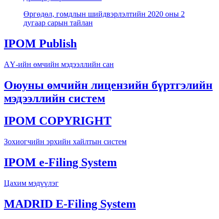
Өргөдөл, гомдлын шийдвэрлэлтийн 2020 оны 2
дугаар сарын тайлан
IPOM Publish
АҮ-ийн өмчийн мэдээллийн сан
Оюуны өмчийн лицензийн бүртгэлийн
мэдээллийн систем
IPOM COPYRIGHT
Зохиогчийн эрхийн хайлтын систем
IPOM e-Filing System
Цахим мэдүүлэг
MADRID E-Filing System