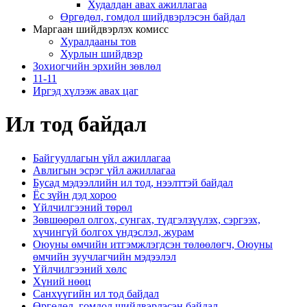
Худалдан авах ажиллагаа
Өргөдөл, гомдол шийдвэрлэсэн байдал
Маргаан шийдвэрлэх комисс
Хуралдааны тов
Хурлын шийдвэр
Зохиогчийн эрхийн зөвлөл
11-11
Иргэд хүлээж авах цаг
Ил тод байдал
Байгууллагын үйл ажиллагаа
Авлигын эсрэг үйл ажиллагаа
Бусад мэдээллийн ил тод, нээлттэй байдал
Ёс зүйн дэд хороо
Үйлчилгээний төрөл
Зөвшөөрөл олгох, сунгах, түдгэлзүүлэх, сэргээх,
хүчингүй болгох үндэслэл, журам
Оюуны өмчийн итгэмжлэгдсэн төлөөлөгч, Оюуны
өмчийн зуучлагчийн мэдээлэл
Үйлчилгээний хөлс
Хүний нөөц
Санхүүгийн ил тод байдал
Өргөдөл, гомдол шийдвэрлэсэн байдал