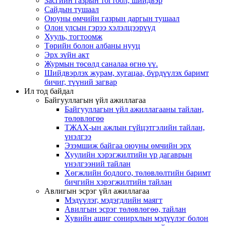
Засгийн газрын тогтоол, шийдвэр
Сайдын тушаал
Оюуны өмчийн газрын даргын тушаал
Олон улсын гэрээ хэлэлцээрүүд
Хууль, тогтоомж
Төрийн болон албаны нууц
Эрх зүйн акт
Журмын төсөлд саналаа өгнө үү.
Шийдвэрлэх журам, хугацаа, бүрдүүлэх баримт
бичиг, түүний загвар
Ил тод байдал
Байгууллагын үйл ажиллагаа
Байгууллагын үйл ажиллагааны тайлан,
төлөвлөгөө
ТЖАХ-ын ажлын гүйцэтгэлийн тайлан,
үнэлгээ
Эзэмшиж байгаа оюуны өмчийн эрх
Хуулийн хэрэгжилтийн үр дагаврын
үнэлгээний тайлан
Хөгжлийн бодлого, төлөвлөлтийн баримт
бичгийн хэрэгжилтийн тайлан
Авлигын эсрэг үйл ажиллагаа
Мэдүүлэг, мэдэгдлийн маягт
Авилгын эсрэг төлөвлөгөө, тайлан
Хувийн ашиг сонирхлын мэдүүлэг болон