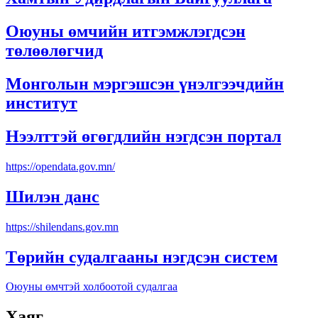
Оюуны өмчийн итгэмжлэгдсэн
төлөөлөгчид
Монголын мэргэшсэн үнэлгээчдийн
институт
Нээлттэй өгөгдлийн нэгдсэн портал
https://opendata.gov.mn/
Шилэн данс
https://shilendans.gov.mn
Төрийн судалгааны нэгдсэн систем
Оюуны өмчтэй холбоотой судалгаа
Хаяг