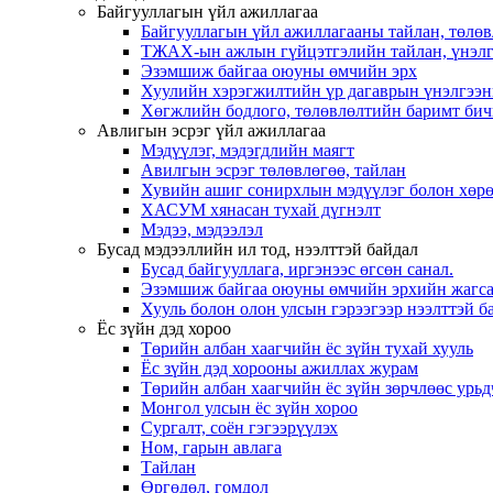
Байгууллагын үйл ажиллагаа
Байгууллагын үйл ажиллагааны тайлан, төлөв
ТЖАХ-ын ажлын гүйцэтгэлийн тайлан, үнэлг
Эзэмшиж байгаа оюуны өмчийн эрх
Хуулийн хэрэгжилтийн үр дагаврын үнэлгээн
Хөгжлийн бодлого, төлөвлөлтийн баримт бич
Авлигын эсрэг үйл ажиллагаа
Мэдүүлэг, мэдэгдлийн маягт
Авилгын эсрэг төлөвлөгөө, тайлан
Хувийн ашиг сонирхлын мэдүүлэг болон хөрө
ХАСУМ хянасан тухай дүгнэлт
Мэдээ, мэдээлэл
Бусад мэдээллийн ил тод, нээлттэй байдал
Бусад байгууллага, иргэнээс өгсөн санал.
Эзэмшиж байгаа оюуны өмчийн эрхийн жагса
Хууль болон олон улсын гэрээгээр нээлттэй ба
Ёс зүйн дэд хороо
Төрийн албан хаагчийн ёс зүйн тухай хууль
Ёс зүйн дэд хорооны ажиллах журам
Төрийн албан хаагчийн ёс зүйн зөрчлөөс урьд
Монгол улсын ёс зүйн хороо
Cургалт, cоён гэгээрүүлэх
Ном, гарын авлага
Тайлан
Өргөдөл, гомдол