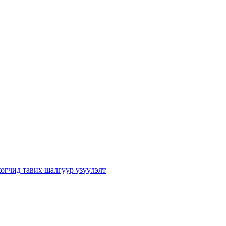
хогчид тавих шалгуур үзүүлэлт