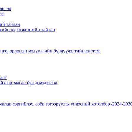
лөгөө
ээ
ий тайлан
гийн хэрэгжилтийн тайлан
нгө, орлогын мэдүүлгийн бүрдүүлэлтийн систем
алт
йхаар заасан бусад мэдээлэл
чилан сэргийлэх, соён гэгээрүүлэх үндэсний хөтөлбөр /2024-2030