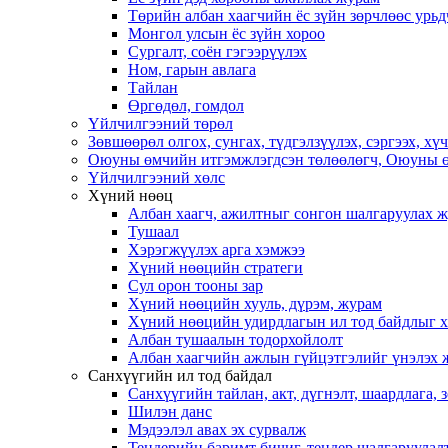
Төрийн албан хаагчийн ёс зүйн зөрчлөөс урьд
Монгол улсын ёс зүйн хороо
Cургалт, cоён гэгээрүүлэх
Ном, гарын авлага
Тайлан
Өргөдөл, гомдол
Үйлчилгээний төрөл
Зөвшөөрөл олгох, сунгах, түдгэлзүүлэх, сэргээх, х
Оюуны өмчийн итгэмжлэгдсэн төлөөлөгч, Оюуны ө
Үйлчилгээний хөлс
Хүний нөөц
Албан хаагч, ажилтныг сонгон шалгаруулах 
Тушаал
Хэрэгжүүлэх арга хэмжээ
Хүний нөөцийн стратеги
Сул орон тооны зар
Хүний нөөцийн хууль, дүрэм, журам
Хүний нөөцийн удирдлагын ил тод байдлыг ха
Албан тушаалын тодорхойлолт
Албан хаагчийн ажлын гүйцэтгэлийг үнэлэх 
Санхүүгийн ил тод байдал
Санхүүгийн тайлан, акт, дүгнэлт, шаардлага,
Шилэн данс
Мэдээлэл авах эх сурвалж
Тендерийн баримт бичиг, тендер шалгаруулал