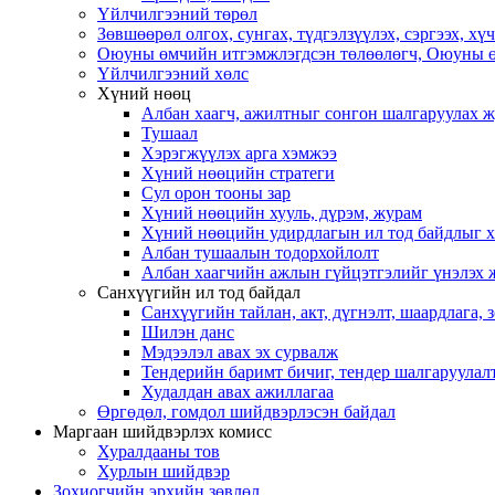
Үйлчилгээний төрөл
Зөвшөөрөл олгох, сунгах, түдгэлзүүлэх, сэргээх, х
Оюуны өмчийн итгэмжлэгдсэн төлөөлөгч, Оюуны ө
Үйлчилгээний хөлс
Хүний нөөц
Албан хаагч, ажилтныг сонгон шалгаруулах 
Тушаал
Хэрэгжүүлэх арга хэмжээ
Хүний нөөцийн стратеги
Сул орон тооны зар
Хүний нөөцийн хууль, дүрэм, журам
Хүний нөөцийн удирдлагын ил тод байдлыг ха
Албан тушаалын тодорхойлолт
Албан хаагчийн ажлын гүйцэтгэлийг үнэлэх 
Санхүүгийн ил тод байдал
Санхүүгийн тайлан, акт, дүгнэлт, шаардлага,
Шилэн данс
Мэдээлэл авах эх сурвалж
Тендерийн баримт бичиг, тендер шалгаруулал
Худалдан авах ажиллагаа
Өргөдөл, гомдол шийдвэрлэсэн байдал
Маргаан шийдвэрлэх комисс
Хуралдааны тов
Хурлын шийдвэр
Зохиогчийн эрхийн зөвлөл