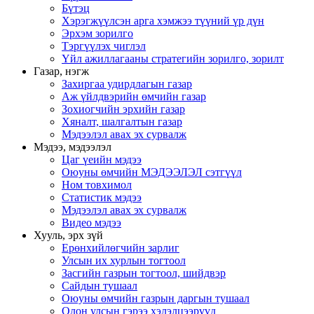
Бүтэц
Хэрэгжүүлсэн арга хэмжээ түүний үр дүн
Эрхэм зорилго
Тэргүүлэх чиглэл
Үйл ажиллагааны стратегийн зорилго, зорилт
Газар, нэгж
Захиргаа удирдлагын газар
Аж үйлдвэрийн өмчийн газар
Зохиогчийн эрхийн газар
Хяналт, шалгалтын газар
Мэдээлэл авах эх сурвалж
Мэдээ, мэдээлэл
Цаг үеийн мэдээ
Оюуны өмчийн МЭДЭЭЛЭЛ сэтгүүл
Ном товхимол
Статистик мэдээ
Мэдээлэл авах эх сурвалж
Видео мэдээ
Хууль, эрх зүй
Ерөнхийлөгчийн зарлиг
Улсын их хурлын тогтоол
Засгийн газрын тогтоол, шийдвэр
Сайдын тушаал
Оюуны өмчийн газрын даргын тушаал
Олон улсын гэрээ хэлэлцээрүүд