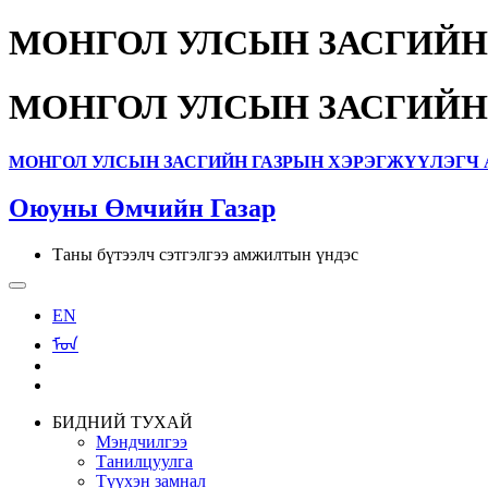
МОНГОЛ УЛСЫН ЗАСГИЙН
МОНГОЛ УЛСЫН ЗАСГИЙН
МОНГОЛ УЛСЫН ЗАСГИЙН ГАЗРЫН ХЭРЭГЖҮҮЛЭГЧ 
Оюуны Өмчийн Газар
Таны бүтээлч сэтгэлгээ амжилтын үндэс
EN
ᠮᠣᠨ
БИДНИЙ ТУХАЙ
Мэндчилгээ
Танилцуулга
Түүхэн замнал