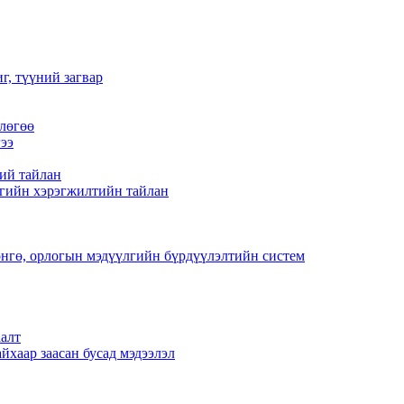
г, түүний загвар
лөгөө
ээ
ий тайлан
гийн хэрэгжилтийн тайлан
нгө, орлогын мэдүүлгийн бүрдүүлэлтийн систем
алт
йхаар заасан бусад мэдээлэл