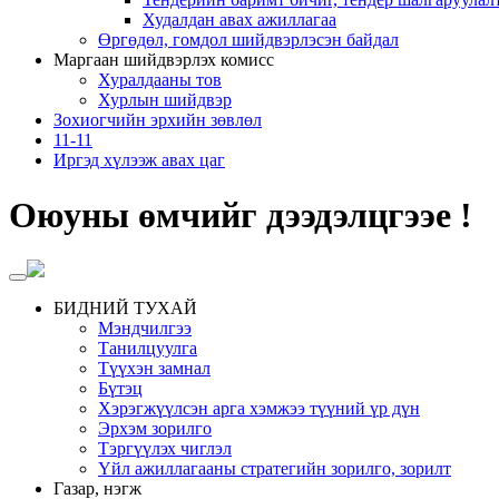
Худалдан авах ажиллагаа
Өргөдөл, гомдол шийдвэрлэсэн байдал
Маргаан шийдвэрлэх комисс
Хуралдааны тов
Хурлын шийдвэр
Зохиогчийн эрхийн зөвлөл
11-11
Иргэд хүлээж авах цаг
Оюуны өмчийг дээдэлцгээе !
БИДНИЙ ТУХАЙ
Мэндчилгээ
Танилцуулга
Түүхэн замнал
Бүтэц
Хэрэгжүүлсэн арга хэмжээ түүний үр дүн
Эрхэм зорилго
Тэргүүлэх чиглэл
Үйл ажиллагааны стратегийн зорилго, зорилт
Газар, нэгж