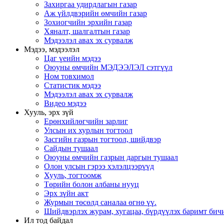
Захиргаа удирдлагын газар
Аж үйлдвэрийн өмчийн газар
Зохиогчийн эрхийн газар
Хяналт, шалгалтын газар
Мэдээлэл авах эх сурвалж
Мэдээ, мэдээлэл
Цаг үеийн мэдээ
Оюуны өмчийн МЭДЭЭЛЭЛ сэтгүүл
Ном товхимол
Статистик мэдээ
Мэдээлэл авах эх сурвалж
Видео мэдээ
Хууль, эрх зүй
Ерөнхийлөгчийн зарлиг
Улсын их хурлын тогтоол
Засгийн газрын тогтоол, шийдвэр
Сайдын тушаал
Оюуны өмчийн газрын даргын тушаал
Олон улсын гэрээ хэлэлцээрүүд
Хууль, тогтоомж
Төрийн болон албаны нууц
Эрх зүйн акт
Журмын төсөлд саналаа өгнө үү.
Шийдвэрлэх журам, хугацаа, бүрдүүлэх баримт бичи
Ил тод байдал