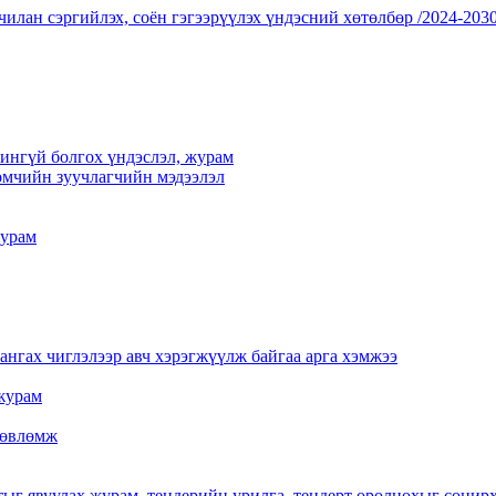
чилан сэргийлэх, соён гэгээрүүлэх үндэсний хөтөлбөр /2024-2030
үчингүй болгох үндэслэл, журам
мчийн зуучлагчийн мэдээлэл
журам
нгах чиглэлээр авч хэрэгжүүлж байгаа арга хэмжээ
журам
 зөвлөмж
тыг явуулах журам, тендерийн урилга, тендерт оролцохыг сонир