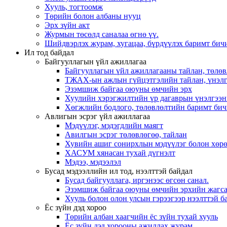
Хууль, тогтоомж
Төрийн болон албаны нууц
Эрх зүйн акт
Журмын төсөлд саналаа өгнө үү.
Шийдвэрлэх журам, хугацаа, бүрдүүлэх баримт бичи
Ил тод байдал
Байгууллагын үйл ажиллагаа
Байгууллагын үйл ажиллагааны тайлан, төлөв
ТЖАХ-ын ажлын гүйцэтгэлийн тайлан, үнэлг
Эзэмшиж байгаа оюуны өмчийн эрх
Хуулийн хэрэгжилтийн үр дагаврын үнэлгээн
Хөгжлийн бодлого, төлөвлөлтийн баримт бич
Авлигын эсрэг үйл ажиллагаа
Мэдүүлэг, мэдэгдлийн маягт
Авилгын эсрэг төлөвлөгөө, тайлан
Хувийн ашиг сонирхлын мэдүүлэг болон хөрө
ХАСУМ хянасан тухай дүгнэлт
Мэдээ, мэдээлэл
Бусад мэдээллийн ил тод, нээлттэй байдал
Бусад байгууллага, иргэнээс өгсөн санал.
Эзэмшиж байгаа оюуны өмчийн эрхийн жагса
Хууль болон олон улсын гэрээгээр нээлттэй ба
Ёс зүйн дэд хороо
Төрийн албан хаагчийн ёс зүйн тухай хууль
Ёс зүйн дэд хорооны ажиллах журам