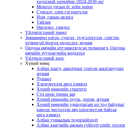
үндэсний хөтөлбөр /2024-2030 он/
Монгол улсын ёс зүйн хороо
Cургалт, cоён гэгээрүүлэх
Ном, гарын авлага
Тайлан
Өргөдөл, гомдол
Үйлчилгээний төрөл
Зөвшөөрөл олгох, сунгах, түдгэлзүүлэх, сэргээх,
хүчингүй болгох үндэслэл, журам
Оюуны өмчийн итгэмжлэгдсэн төлөөлөгч, Оюуны
өмчийн зуучлагчийн мэдээлэл
Үйлчилгээний хөлс
Хүний нөөц
Албан хаагч, ажилтныг сонгон шалгаруулах
журам
Тушаал
Хэрэгжүүлэх арга хэмжээ
Хүний нөөцийн стратеги
Сул орон тооны зар
Хүний нөөцийн хууль, дүрэм, журам
Хүний нөөцийн удирдлагын ил тод байдлыг
хангах чиглэлээр авч хэрэгжүүлж байгаа
арга хэмжээ
Албан тушаалын тодорхойлолт
Албан хаагчийн ажлын гүйцэтгэлийг үнэлэх