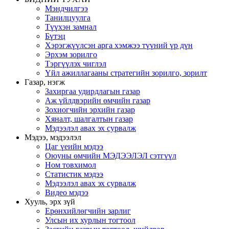
Мэндчилгээ
Танилцуулга
Түүхэн замнал
Бүтэц
Хэрэгжүүлсэн арга хэмжээ түүний үр дүн
Эрхэм зорилго
Тэргүүлэх чиглэл
Үйл ажиллагааны стратегийн зорилго, зорилт
Газар, нэгж
Захиргаа удирдлагын газар
Аж үйлдвэрийн өмчийн газар
Зохиогчийн эрхийн газар
Хяналт, шалгалтын газар
Мэдээлэл авах эх сурвалж
Мэдээ, мэдээлэл
Цаг үеийн мэдээ
Оюуны өмчийн МЭДЭЭЛЭЛ сэтгүүл
Ном товхимол
Статистик мэдээ
Мэдээлэл авах эх сурвалж
Видео мэдээ
Хууль, эрх зүй
Ерөнхийлөгчийн зарлиг
Улсын их хурлын тогтоол