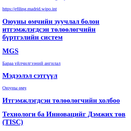
https://efiling.madrid.wipo.int
Оюуны өмчийн зуучлал болон
итгэмжлэгдсэн төлөөлөгчийн
бүртгэлийн систем
MGS
Бараа үйлчилгээний ангилал
Мэдээлэл сэтгүүл
Оюуны өмч
Итгэмжлэгдсэн төлөөлөгчийн холбоо
Технологи ба Инновацийг Дэмжих төв
(TISC)