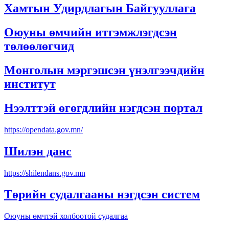
Хамтын Удирдлагын Байгууллага
Оюуны өмчийн итгэмжлэгдсэн
төлөөлөгчид
Монголын мэргэшсэн үнэлгээчдийн
институт
Нээлттэй өгөгдлийн нэгдсэн портал
https://opendata.gov.mn/
Шилэн данс
https://shilendans.gov.mn
Төрийн судалгааны нэгдсэн систем
Оюуны өмчтэй холбоотой судалгаа