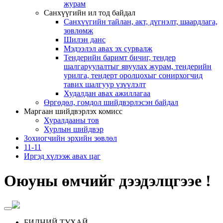
журам
Санхүүгийн ил тод байдал
Санхүүгийн тайлан, акт, дүгнэлт, шаардлага,
зөвлөмж
Шилэн данс
Мэдээлэл авах эх сурвалж
Тендерийн баримт бичиг, тендер
шалгаруулалтыг явуулах журам, тендерийн
урилга, тендерт оролцохыг сонирхогчид
тавих шалгуур үзүүлэлт
Худалдан авах ажиллагаа
Өргөдөл, гомдол шийдвэрлэсэн байдал
Маргаан шийдвэрлэх комисс
Хуралдааны тов
Хурлын шийдвэр
Зохиогчийн эрхийн зөвлөл
11-11
Иргэд хүлээж авах цаг
Оюуны өмчийг дээдэлцгээе !
БИДНИЙ ТУХАЙ