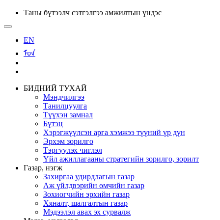
Таны бүтээлч сэтгэлгээ амжилтын үндэс
EN
ᠮᠣᠨ
БИДНИЙ ТУХАЙ
Мэндчилгээ
Танилцуулга
Түүхэн замнал
Бүтэц
Хэрэгжүүлсэн арга хэмжээ түүний үр дүн
Эрхэм зорилго
Тэргүүлэх чиглэл
Үйл ажиллагааны стратегийн зорилго, зорилт
Газар, нэгж
Захиргаа удирдлагын газар
Аж үйлдвэрийн өмчийн газар
Зохиогчийн эрхийн газар
Хяналт, шалгалтын газар
Мэдээлэл авах эх сурвалж