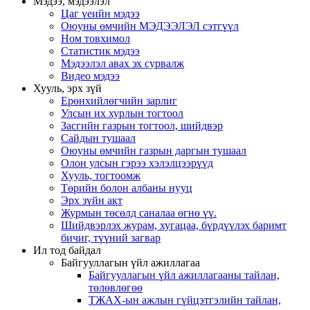
Мэдээ, мэдээлэл
Цаг үеийн мэдээ
Оюуны өмчийн МЭДЭЭЛЭЛ сэтгүүл
Ном товхимол
Статистик мэдээ
Мэдээлэл авах эх сурвалж
Видео мэдээ
Хууль, эрх зүй
Ерөнхийлөгчийн зарлиг
Улсын их хурлын тогтоол
Засгийн газрын тогтоол, шийдвэр
Сайдын тушаал
Оюуны өмчийн газрын даргын тушаал
Олон улсын гэрээ хэлэлцээрүүд
Хууль, тогтоомж
Төрийн болон албаны нууц
Эрх зүйн акт
Журмын төсөлд саналаа өгнө үү.
Шийдвэрлэх журам, хугацаа, бүрдүүлэх баримт
бичиг, түүний загвар
Ил тод байдал
Байгууллагын үйл ажиллагаа
Байгууллагын үйл ажиллагааны тайлан,
төлөвлөгөө
ТЖАХ-ын ажлын гүйцэтгэлийн тайлан,