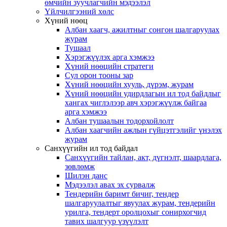
өмчийн зуучлагчийн мэдээлэл
Үйлчилгээний хөлс
Хүний нөөц
Албан хаагч, ажилтныг сонгон шалгаруулах
журам
Тушаал
Хэрэгжүүлэх арга хэмжээ
Хүний нөөцийн стратеги
Сул орон тооны зар
Хүний нөөцийн хууль, дүрэм, журам
Хүний нөөцийн удирдлагын ил тод байдлыг
хангах чиглэлээр авч хэрэгжүүлж байгаа
арга хэмжээ
Албан тушаалын тодорхойлолт
Албан хаагчийн ажлын гүйцэтгэлийг үнэлэх
журам
Санхүүгийн ил тод байдал
Санхүүгийн тайлан, акт, дүгнэлт, шаардлага,
зөвлөмж
Шилэн данс
Мэдээлэл авах эх сурвалж
Тендерийн баримт бичиг, тендер
шалгаруулалтыг явуулах журам, тендерийн
урилга, тендерт оролцохыг сонирхогчид
тавих шалгуур үзүүлэлт