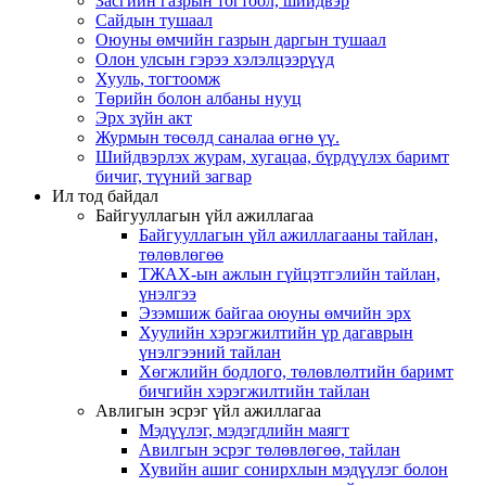
Засгийн газрын тогтоол, шийдвэр
Сайдын тушаал
Оюуны өмчийн газрын даргын тушаал
Олон улсын гэрээ хэлэлцээрүүд
Хууль, тогтоомж
Төрийн болон албаны нууц
Эрх зүйн акт
Журмын төсөлд саналаа өгнө үү.
Шийдвэрлэх журам, хугацаа, бүрдүүлэх баримт
бичиг, түүний загвар
Ил тод байдал
Байгууллагын үйл ажиллагаа
Байгууллагын үйл ажиллагааны тайлан,
төлөвлөгөө
ТЖАХ-ын ажлын гүйцэтгэлийн тайлан,
үнэлгээ
Эзэмшиж байгаа оюуны өмчийн эрх
Хуулийн хэрэгжилтийн үр дагаврын
үнэлгээний тайлан
Хөгжлийн бодлого, төлөвлөлтийн баримт
бичгийн хэрэгжилтийн тайлан
Авлигын эсрэг үйл ажиллагаа
Мэдүүлэг, мэдэгдлийн маягт
Авилгын эсрэг төлөвлөгөө, тайлан
Хувийн ашиг сонирхлын мэдүүлэг болон