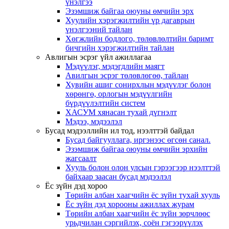
үнэлгээ
Эзэмшиж байгаа оюуны өмчийн эрх
Хуулийн хэрэгжилтийн үр дагаврын
үнэлгээний тайлан
Хөгжлийн бодлого, төлөвлөлтийн баримт
бичгийн хэрэгжилтийн тайлан
Авлигын эсрэг үйл ажиллагаа
Мэдүүлэг, мэдэгдлийн маягт
Авилгын эсрэг төлөвлөгөө, тайлан
Хувийн ашиг сонирхлын мэдүүлэг болон
хөрөнгө, орлогын мэдүүлгийн
бүрдүүлэлтийн систем
ХАСУМ хянасан тухай дүгнэлт
Мэдээ, мэдээлэл
Бусад мэдээллийн ил тод, нээлттэй байдал
Бусад байгууллага, иргэнээс өгсөн санал.
Эзэмшиж байгаа оюуны өмчийн эрхийн
жагсаалт
Хууль болон олон улсын гэрээгээр нээлттэй
байхаар заасан бусад мэдээлэл
Ёс зүйн дэд хороо
Төрийн албан хаагчийн ёс зүйн тухай хууль
Ёс зүйн дэд хорооны ажиллах журам
Төрийн албан хаагчийн ёс зүйн зөрчлөөс
урьдчилан сэргийлэх, соён гэгээрүүлэх