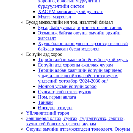
хөрөнгө, орлогын мэдүүлгийн
бүрдүүлэлтийн систем
ХАСУМ хянасан тухай дүгнэлт
Мэдээ, мэдээлэл
Бусад мэдээллийн ил тод, нээлттэй байдал
Бусад байгууллага, иргэнээс өгсөн санал.
Эзэмшиж байгаа оюуны өмчийн эрхийн
жагсаалт
Хууль болон олон улсын гэрээгээр нээлттэй
байхаар заасан бусад мэдээлэл
Ёс зүйн дэд хороо
Төрийн албан хаагчийн ёс зүйн тухай хууль
Ёс зүйн дэд хорооны ажиллах журам
Төрийн албан хаагчийн ёс зүйн зөрчлөөс
урьдчилан сэргийлэх, соён гэгээрүүлэх
үндэсний хөтөлбөр /2024-2030 он/
Монгол улсын ёс зүйн хороо
Cургалт, cоён гэгээрүүлэх
Ном, гарын авлага
Тайлан
Өргөдөл, гомдол
Үйлчилгээний төрөл
Зөвшөөрөл олгох, сунгах, түдгэлзүүлэх, сэргээх,
хүчингүй болгох үндэслэл, журам
Оюуны өмчийн итгэмжлэгдсэн төлөөлөгч, Оюуны