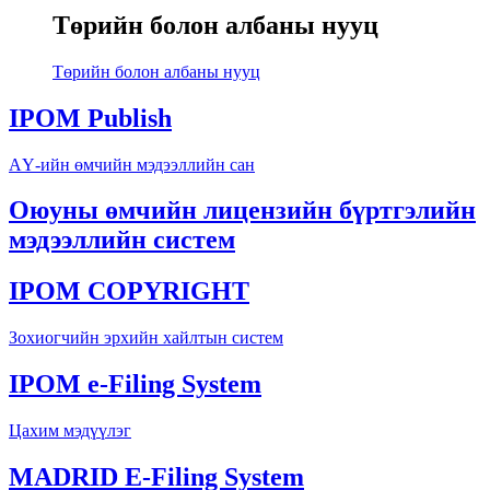
Төрийн болон албаны нууц
Төрийн болон албаны нууц
IPOM Publish
АҮ-ийн өмчийн мэдээллийн сан
Оюуны өмчийн лицензийн бүртгэлийн
мэдээллийн систем
IPOM COPYRIGHT
Зохиогчийн эрхийн хайлтын систем
IPOM e-Filing System
Цахим мэдүүлэг
MADRID E-Filing System