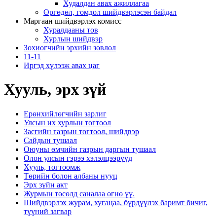
Худалдан авах ажиллагаа
Өргөдөл, гомдол шийдвэрлэсэн байдал
Маргаан шийдвэрлэх комисс
Хуралдааны тов
Хурлын шийдвэр
Зохиогчийн эрхийн зөвлөл
11-11
Иргэд хүлээж авах цаг
Хууль, эрх зүй
Ерөнхийлөгчийн зарлиг
Улсын их хурлын тогтоол
Засгийн газрын тогтоол, шийдвэр
Сайдын тушаал
Оюуны өмчийн газрын даргын тушаал
Олон улсын гэрээ хэлэлцээрүүд
Хууль, тогтоомж
Төрийн болон албаны нууц
Эрх зүйн акт
Журмын төсөлд саналаа өгнө үү.
Шийдвэрлэх журам, хугацаа, бүрдүүлэх баримт бичиг,
түүний загвар