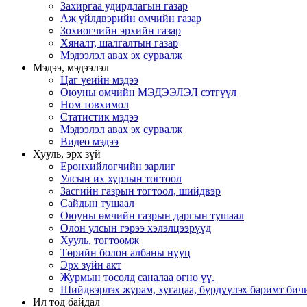
Захиргаа удирдлагын газар
Аж үйлдвэрийн өмчийн газар
Зохиогчийн эрхийн газар
Хяналт, шалгалтын газар
Мэдээлэл авах эх сурвалж
Мэдээ, мэдээлэл
Цаг үеийн мэдээ
Оюуны өмчийн МЭДЭЭЛЭЛ сэтгүүл
Ном товхимол
Статистик мэдээ
Мэдээлэл авах эх сурвалж
Видео мэдээ
Хууль, эрх зүй
Ерөнхийлөгчийн зарлиг
Улсын их хурлын тогтоол
Засгийн газрын тогтоол, шийдвэр
Сайдын тушаал
Оюуны өмчийн газрын даргын тушаал
Олон улсын гэрээ хэлэлцээрүүд
Хууль, тогтоомж
Төрийн болон албаны нууц
Эрх зүйн акт
Журмын төсөлд саналаа өгнө үү.
Шийдвэрлэх журам, хугацаа, бүрдүүлэх баримт бичи
Ил тод байдал