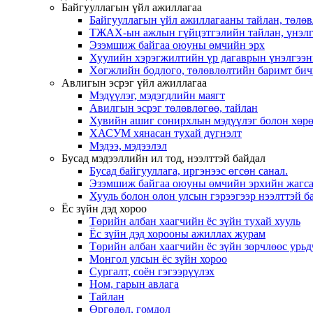
Байгууллагын үйл ажиллагаа
Байгууллагын үйл ажиллагааны тайлан, төлөв
ТЖАХ-ын ажлын гүйцэтгэлийн тайлан, үнэлг
Эзэмшиж байгаа оюуны өмчийн эрх
Хуулийн хэрэгжилтийн үр дагаврын үнэлгээн
Хөгжлийн бодлого, төлөвлөлтийн баримт бич
Авлигын эсрэг үйл ажиллагаа
Мэдүүлэг, мэдэгдлийн маягт
Авилгын эсрэг төлөвлөгөө, тайлан
Хувийн ашиг сонирхлын мэдүүлэг болон хөрө
ХАСУМ хянасан тухай дүгнэлт
Мэдээ, мэдээлэл
Бусад мэдээллийн ил тод, нээлттэй байдал
Бусад байгууллага, иргэнээс өгсөн санал.
Эзэмшиж байгаа оюуны өмчийн эрхийн жагса
Хууль болон олон улсын гэрээгээр нээлттэй ба
Ёс зүйн дэд хороо
Төрийн албан хаагчийн ёс зүйн тухай хууль
Ёс зүйн дэд хорооны ажиллах журам
Төрийн албан хаагчийн ёс зүйн зөрчлөөс урьд
Монгол улсын ёс зүйн хороо
Cургалт, cоён гэгээрүүлэх
Ном, гарын авлага
Тайлан
Өргөдөл, гомдол