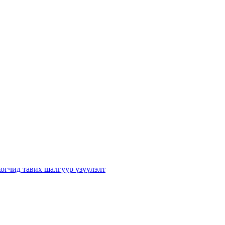
хогчид тавих шалгуур үзүүлэлт