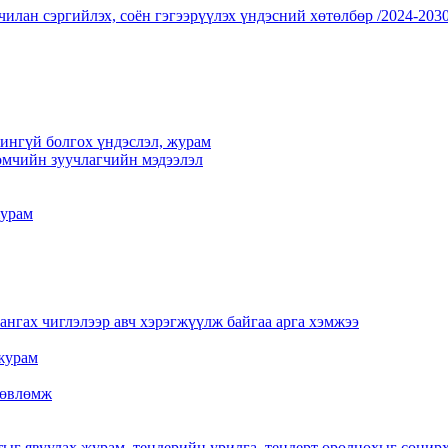
чилан сэргийлэх, соён гэгээрүүлэх үндэсний хөтөлбөр /2024-2030
үчингүй болгох үндэслэл, журам
мчийн зуучлагчийн мэдээлэл
журам
нгах чиглэлээр авч хэрэгжүүлж байгаа арга хэмжээ
журам
 зөвлөмж
тыг явуулах журам, тендерийн урилга, тендерт оролцохыг сонир