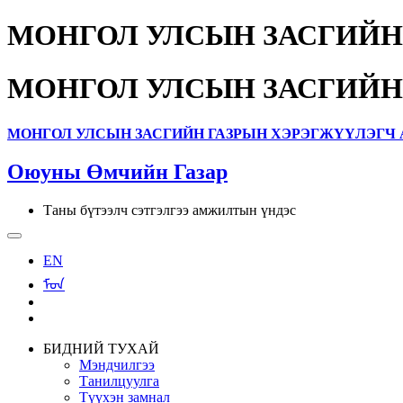
МОНГОЛ УЛСЫН ЗАСГИЙН
МОНГОЛ УЛСЫН ЗАСГИЙН
МОНГОЛ УЛСЫН ЗАСГИЙН ГАЗРЫН ХЭРЭГЖҮҮЛЭГЧ 
Оюуны Өмчийн Газар
Таны бүтээлч сэтгэлгээ амжилтын үндэс
EN
ᠮᠣᠨ
БИДНИЙ ТУХАЙ
Мэндчилгээ
Танилцуулга
Түүхэн замнал