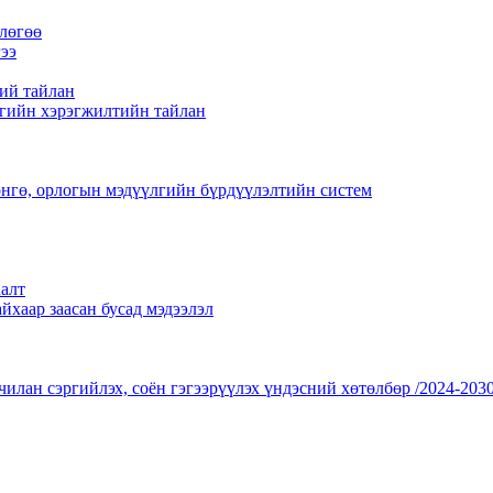
лөгөө
ээ
ий тайлан
гийн хэрэгжилтийн тайлан
нгө, орлогын мэдүүлгийн бүрдүүлэлтийн систем
алт
йхаар заасан бусад мэдээлэл
чилан сэргийлэх, соён гэгээрүүлэх үндэсний хөтөлбөр /2024-2030