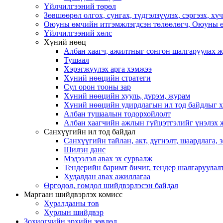
Үйлчилгээний төрөл
Зөвшөөрөл олгох, сунгах, түдгэлзүүлэх, сэргээх, х
Оюуны өмчийн итгэмжлэгдсэн төлөөлөгч, Оюуны ө
Үйлчилгээний хөлс
Хүний нөөц
Албан хаагч, ажилтныг сонгон шалгаруулах 
Тушаал
Хэрэгжүүлэх арга хэмжээ
Хүний нөөцийн стратеги
Сул орон тооны зар
Хүний нөөцийн хууль, дүрэм, журам
Хүний нөөцийн удирдлагын ил тод байдлыг ха
Албан тушаалын тодорхойлолт
Албан хаагчийн ажлын гүйцэтгэлийг үнэлэх 
Санхүүгийн ил тод байдал
Санхүүгийн тайлан, акт, дүгнэлт, шаардлага,
Шилэн данс
Мэдээлэл авах эх сурвалж
Тендерийн баримт бичиг, тендер шалгаруулал
Худалдан авах ажиллагаа
Өргөдөл, гомдол шийдвэрлэсэн байдал
Маргаан шийдвэрлэх комисс
Хуралдааны тов
Хурлын шийдвэр
Зохиогчийн эрхийн зөвлөл