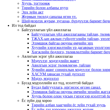
Хууль, тогтоомж
Төрийн болон албаны нууц
Эрх зүйн акт
Журмын төсөлд саналаа өгнө үү.
Шийдвэрлэх журам, хугацаа, бүрдүүлэх баримт бичи
Ил тод байдал
Байгууллагын үйл ажиллагаа
Байгууллагын үйл ажиллагааны тайлан, төлөв
ТЖАХ-ын ажлын гүйцэтгэлийн тайлан, үнэлг
Эзэмшиж байгаа оюуны өмчийн эрх
Хуулийн хэрэгжилтийн үр дагаврын үнэлгээн
Хөгжлийн бодлого, төлөвлөлтийн баримт бич
Авлигын эсрэг үйл ажиллагаа
Мэдүүлэг, мэдэгдлийн маягт
Авилгын эсрэг төлөвлөгөө, тайлан
Хувийн ашиг сонирхлын мэдүүлэг болон хөрө
ХАСУМ хянасан тухай дүгнэлт
Мэдээ, мэдээлэл
Бусад мэдээллийн ил тод, нээлттэй байдал
Бусад байгууллага, иргэнээс өгсөн санал.
Эзэмшиж байгаа оюуны өмчийн эрхийн жагса
Хууль болон олон улсын гэрээгээр нээлттэй ба
Ёс зүйн дэд хороо
Төрийн албан хаагчийн ёс зүйн тухай хууль
Ёс зүйн дэд хорооны ажиллах журам