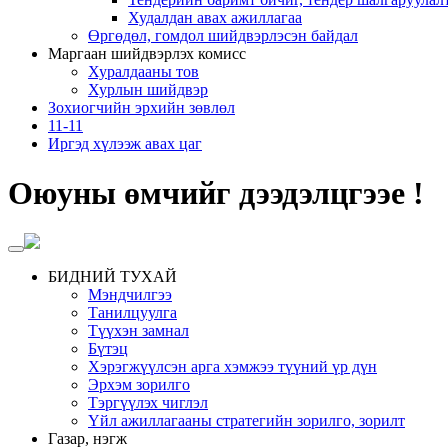
Худалдан авах ажиллагаа
Өргөдөл, гомдол шийдвэрлэсэн байдал
Маргаан шийдвэрлэх комисс
Хуралдааны тов
Хурлын шийдвэр
Зохиогчийн эрхийн зөвлөл
11-11
Иргэд хүлээж авах цаг
Оюуны өмчийг дээдэлцгээе !
БИДНИЙ ТУХАЙ
Мэндчилгээ
Танилцуулга
Түүхэн замнал
Бүтэц
Хэрэгжүүлсэн арга хэмжээ түүний үр дүн
Эрхэм зорилго
Тэргүүлэх чиглэл
Үйл ажиллагааны стратегийн зорилго, зорилт
Газар, нэгж