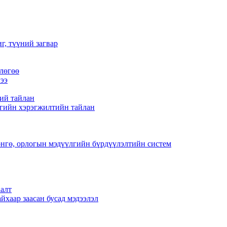
г, түүний загвар
лөгөө
ээ
ий тайлан
гийн хэрэгжилтийн тайлан
нгө, орлогын мэдүүлгийн бүрдүүлэлтийн систем
алт
йхаар заасан бусад мэдээлэл