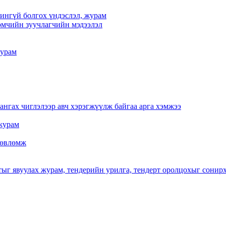
үчингүй болгох үндэслэл, журам
мчийн зуучлагчийн мэдээлэл
журам
нгах чиглэлээр авч хэрэгжүүлж байгаа арга хэмжээ
журам
 зөвлөмж
тыг явуулах журам, тендерийн урилга, тендерт оролцохыг сонир