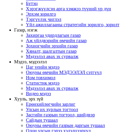
Бүтэц
Хэрэгжүүлсэн арга хэмжээ түүний үр дүн
Эрхэм зорилго
Тэргүүлэх чиглэл
Үйл ажиллагааны стратегийн зорилго, зорилт
Газар, нэгж
Захиргаа удирдлагын газар
Аж үйлдвэрийн өмчийн газар
Зохиогчийн эрхийн газар
Хяналт, шалгалтын газар
Мэдээлэл авах эх сурвалж
Мэдээ, мэдээлэл
Цаг үеийн мэдээ
Оюуны өмчийн МЭДЭЭЛЭЛ сэтгүүл
Ном товхимол
Статистик мэдээ
Мэдээлэл авах эх сурвалж
Видео мэдээ
Хууль, эрх зүй
Ерөнхийлөгчийн зарлиг
Улсын их хурлын тогтоол
Засгийн газрын тогтоол, шийдвэр
Сайдын тушаал
Оюуны өмчийн газрын даргын тушаал
Олон улсын гэрээ хэлэлцээрүүд