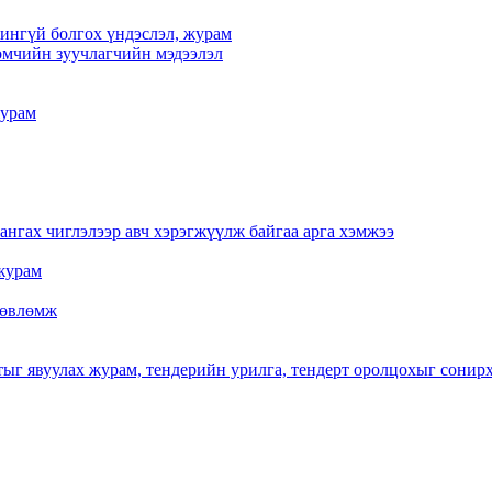
үчингүй болгох үндэслэл, журам
мчийн зуучлагчийн мэдээлэл
журам
нгах чиглэлээр авч хэрэгжүүлж байгаа арга хэмжээ
журам
 зөвлөмж
тыг явуулах журам, тендерийн урилга, тендерт оролцохыг сонир