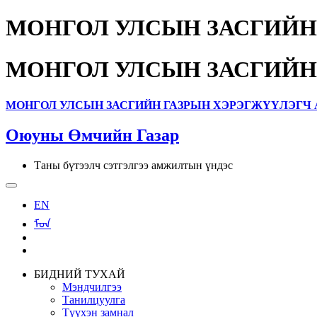
МОНГОЛ УЛСЫН ЗАСГИЙН
МОНГОЛ УЛСЫН ЗАСГИЙН
МОНГОЛ УЛСЫН ЗАСГИЙН ГАЗРЫН ХЭРЭГЖҮҮЛЭГЧ 
Оюуны Өмчийн Газар
Таны бүтээлч сэтгэлгээ амжилтын үндэс
EN
ᠮᠣᠨ
БИДНИЙ ТУХАЙ
Мэндчилгээ
Танилцуулга
Түүхэн замнал