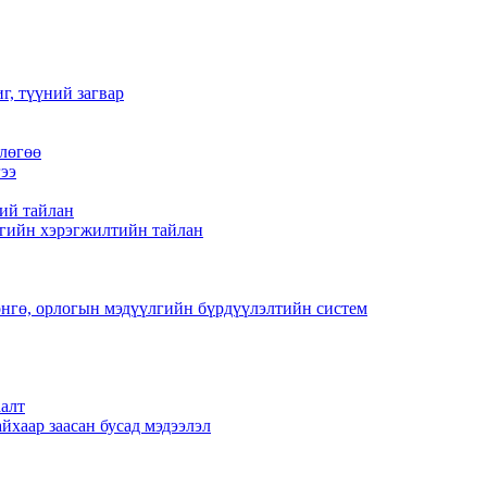
г, түүний загвар
лөгөө
ээ
ий тайлан
гийн хэрэгжилтийн тайлан
нгө, орлогын мэдүүлгийн бүрдүүлэлтийн систем
алт
йхаар заасан бусад мэдээлэл