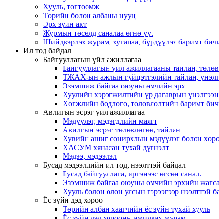
Хууль, тогтоомж
Төрийн болон албаны нууц
Эрх зүйн акт
Журмын төсөлд саналаа өгнө үү.
Шийдвэрлэх журам, хугацаа, бүрдүүлэх баримт бичи
Ил тод байдал
Байгууллагын үйл ажиллагаа
Байгууллагын үйл ажиллагааны тайлан, төлөв
ТЖАХ-ын ажлын гүйцэтгэлийн тайлан, үнэлг
Эзэмшиж байгаа оюуны өмчийн эрх
Хуулийн хэрэгжилтийн үр дагаврын үнэлгээн
Хөгжлийн бодлого, төлөвлөлтийн баримт бич
Авлигын эсрэг үйл ажиллагаа
Мэдүүлэг, мэдэгдлийн маягт
Авилгын эсрэг төлөвлөгөө, тайлан
Хувийн ашиг сонирхлын мэдүүлэг болон хөрө
ХАСУМ хянасан тухай дүгнэлт
Мэдээ, мэдээлэл
Бусад мэдээллийн ил тод, нээлттэй байдал
Бусад байгууллага, иргэнээс өгсөн санал.
Эзэмшиж байгаа оюуны өмчийн эрхийн жагса
Хууль болон олон улсын гэрээгээр нээлттэй ба
Ёс зүйн дэд хороо
Төрийн албан хаагчийн ёс зүйн тухай хууль
Ёс зүйн дэд хорооны ажиллах журам