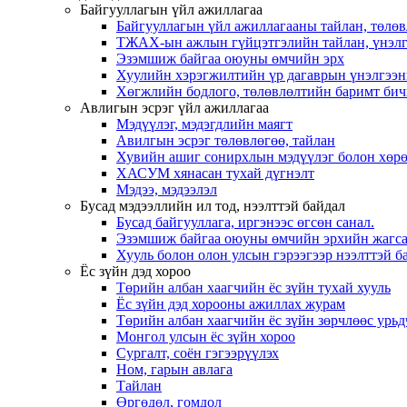
Байгууллагын үйл ажиллагаа
Байгууллагын үйл ажиллагааны тайлан, төлөв
ТЖАХ-ын ажлын гүйцэтгэлийн тайлан, үнэлг
Эзэмшиж байгаа оюуны өмчийн эрх
Хуулийн хэрэгжилтийн үр дагаврын үнэлгээн
Хөгжлийн бодлого, төлөвлөлтийн баримт бич
Авлигын эсрэг үйл ажиллагаа
Мэдүүлэг, мэдэгдлийн маягт
Авилгын эсрэг төлөвлөгөө, тайлан
Хувийн ашиг сонирхлын мэдүүлэг болон хөрө
ХАСУМ хянасан тухай дүгнэлт
Мэдээ, мэдээлэл
Бусад мэдээллийн ил тод, нээлттэй байдал
Бусад байгууллага, иргэнээс өгсөн санал.
Эзэмшиж байгаа оюуны өмчийн эрхийн жагса
Хууль болон олон улсын гэрээгээр нээлттэй ба
Ёс зүйн дэд хороо
Төрийн албан хаагчийн ёс зүйн тухай хууль
Ёс зүйн дэд хорооны ажиллах журам
Төрийн албан хаагчийн ёс зүйн зөрчлөөс урьд
Монгол улсын ёс зүйн хороо
Cургалт, cоён гэгээрүүлэх
Ном, гарын авлага
Тайлан
Өргөдөл, гомдол