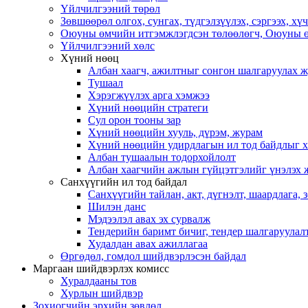
Үйлчилгээний төрөл
Зөвшөөрөл олгох, сунгах, түдгэлзүүлэх, сэргээх, х
Оюуны өмчийн итгэмжлэгдсэн төлөөлөгч, Оюуны ө
Үйлчилгээний хөлс
Хүний нөөц
Албан хаагч, ажилтныг сонгон шалгаруулах 
Тушаал
Хэрэгжүүлэх арга хэмжээ
Хүний нөөцийн стратеги
Сул орон тооны зар
Хүний нөөцийн хууль, дүрэм, журам
Хүний нөөцийн удирдлагын ил тод байдлыг ха
Албан тушаалын тодорхойлолт
Албан хаагчийн ажлын гүйцэтгэлийг үнэлэх 
Санхүүгийн ил тод байдал
Санхүүгийн тайлан, акт, дүгнэлт, шаардлага,
Шилэн данс
Мэдээлэл авах эх сурвалж
Тендерийн баримт бичиг, тендер шалгаруулал
Худалдан авах ажиллагаа
Өргөдөл, гомдол шийдвэрлэсэн байдал
Маргаан шийдвэрлэх комисс
Хуралдааны тов
Хурлын шийдвэр
Зохиогчийн эрхийн зөвлөл