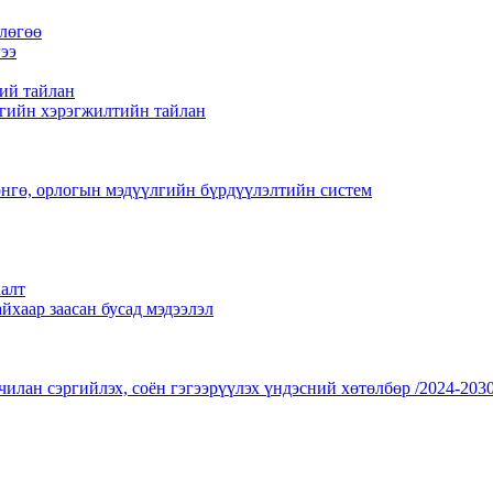
лөгөө
ээ
ий тайлан
гийн хэрэгжилтийн тайлан
нгө, орлогын мэдүүлгийн бүрдүүлэлтийн систем
алт
йхаар заасан бусад мэдээлэл
чилан сэргийлэх, соён гэгээрүүлэх үндэсний хөтөлбөр /2024-2030