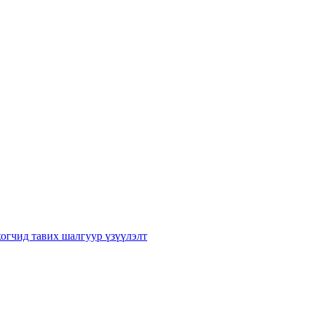
хогчид тавих шалгуур үзүүлэлт