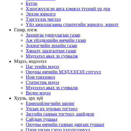
Бүтэц
Хэрэгжүүлсэн арга хэмжээ түүний үр дүн
Эрхэм зорилго
Тэргүүлэх чиглэл
Үйл ажиллагааны стратегийн зорилго, зорилт
Газар, нэгж
Захиргаа удирдлагын газар
Аж үйлдвэрийн өмчийн газар
Зохиогчийн эрхийн газар
Хяналт, шалгалтын газар
Мэдээлэл авах эх сурвалж
Мэдээ, мэдээлэл
Цаг үеийн мэдээ
Оюуны өмчийн МЭДЭЭЛЭЛ сэтгүүл
Ном товхимол
Статистик мэдээ
Мэдээлэл авах эх сурвалж
Видео мэдээ
Хууль, эрх зүй
Ерөнхийлөгчийн зарлиг
Улсын их хурлын тогтоол
Засгийн газрын тогтоол, шийдвэр
Сайдын тушаал
Оюуны өмчийн газрын даргын тушаал
Олон улсын гэрээ хэлэлцээрүүд