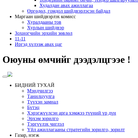
Худалдан авах ажиллагаа
Өргөдөл, гомдол шийдвэрлэсэн байдал
Маргаан шийдвэрлэх комисс
Хуралдааны тов
Хурлын шийдвэр
Зохиогчийн эрхийн зөвлөл
11-11
Иргэд хүлээж авах цаг
Оюуны өмчийг дээдэлцгээе !
БИДНИЙ ТУХАЙ
Мэндчилгээ
Танилцуулга
Түүхэн замнал
Бүтэц
Хэрэгжүүлсэн арга хэмжээ түүний үр дүн
Эрхэм зорилго
Тэргүүлэх чиглэл
Үйл ажиллагааны стратегийн зорилго, зорилт
Газар, нэгж