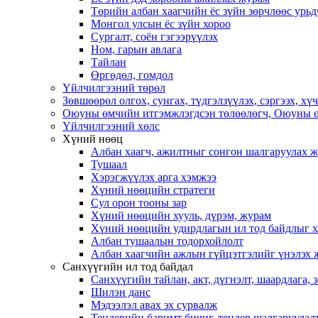
Төрийн албан хаагчийн ёс зүйн зөрчлөөс урьд
Монгол улсын ёс зүйн хороо
Cургалт, cоён гэгээрүүлэх
Ном, гарын авлага
Тайлан
Өргөдөл, гомдол
Үйлчилгээний төрөл
Зөвшөөрөл олгох, сунгах, түдгэлзүүлэх, сэргээх, х
Оюуны өмчийн итгэмжлэгдсэн төлөөлөгч, Оюуны ө
Үйлчилгээний хөлс
Хүний нөөц
Албан хаагч, ажилтныг сонгон шалгаруулах 
Тушаал
Хэрэгжүүлэх арга хэмжээ
Хүний нөөцийн стратеги
Сул орон тооны зар
Хүний нөөцийн хууль, дүрэм, журам
Хүний нөөцийн удирдлагын ил тод байдлыг ха
Албан тушаалын тодорхойлолт
Албан хаагчийн ажлын гүйцэтгэлийг үнэлэх 
Санхүүгийн ил тод байдал
Санхүүгийн тайлан, акт, дүгнэлт, шаардлага,
Шилэн данс
Мэдээлэл авах эх сурвалж
Тендерийн баримт бичиг, тендер шалгаруулал