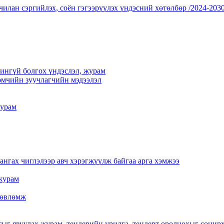
чилан сэргийлэх, соён гэгээрүүлэх үндэсний хөтөлбөр /2024-2030
үчингүй болгох үндэслэл, журам
мчийн зуучлагчийн мэдээлэл
журам
нгах чиглэлээр авч хэрэгжүүлж байгаа арга хэмжээ
журам
 зөвлөмж
тыг явуулах журам, тендерийн урилга, тендерт оролцохыг сонир