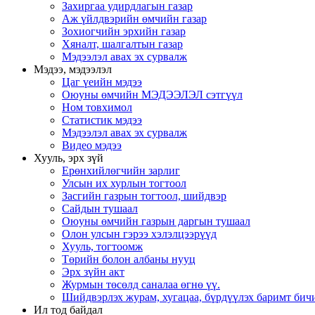
Захиргаа удирдлагын газар
Аж үйлдвэрийн өмчийн газар
Зохиогчийн эрхийн газар
Хяналт, шалгалтын газар
Мэдээлэл авах эх сурвалж
Мэдээ, мэдээлэл
Цаг үеийн мэдээ
Оюуны өмчийн МЭДЭЭЛЭЛ сэтгүүл
Ном товхимол
Статистик мэдээ
Мэдээлэл авах эх сурвалж
Видео мэдээ
Хууль, эрх зүй
Ерөнхийлөгчийн зарлиг
Улсын их хурлын тогтоол
Засгийн газрын тогтоол, шийдвэр
Сайдын тушаал
Оюуны өмчийн газрын даргын тушаал
Олон улсын гэрээ хэлэлцээрүүд
Хууль, тогтоомж
Төрийн болон албаны нууц
Эрх зүйн акт
Журмын төсөлд саналаа өгнө үү.
Шийдвэрлэх журам, хугацаа, бүрдүүлэх баримт бичи
Ил тод байдал