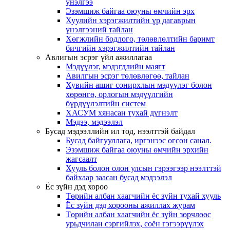
үнэлгээ
Эзэмшиж байгаа оюуны өмчийн эрх
Хуулийн хэрэгжилтийн үр дагаврын
үнэлгээний тайлан
Хөгжлийн бодлого, төлөвлөлтийн баримт
бичгийн хэрэгжилтийн тайлан
Авлигын эсрэг үйл ажиллагаа
Мэдүүлэг, мэдэгдлийн маягт
Авилгын эсрэг төлөвлөгөө, тайлан
Хувийн ашиг сонирхлын мэдүүлэг болон
хөрөнгө, орлогын мэдүүлгийн
бүрдүүлэлтийн систем
ХАСУМ хянасан тухай дүгнэлт
Мэдээ, мэдээлэл
Бусад мэдээллийн ил тод, нээлттэй байдал
Бусад байгууллага, иргэнээс өгсөн санал.
Эзэмшиж байгаа оюуны өмчийн эрхийн
жагсаалт
Хууль болон олон улсын гэрээгээр нээлттэй
байхаар заасан бусад мэдээлэл
Ёс зүйн дэд хороо
Төрийн албан хаагчийн ёс зүйн тухай хууль
Ёс зүйн дэд хорооны ажиллах журам
Төрийн албан хаагчийн ёс зүйн зөрчлөөс
урьдчилан сэргийлэх, соён гэгээрүүлэх