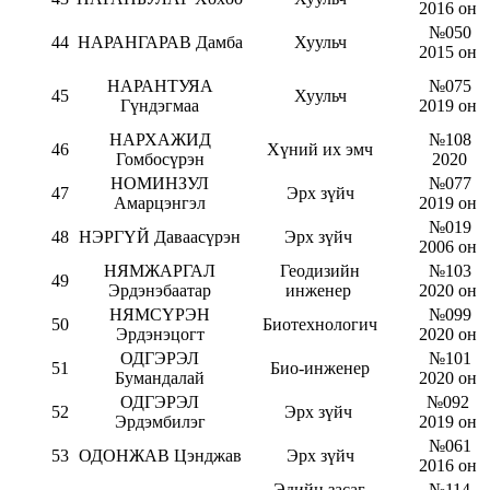
2016 он
№050
44
НАРАНГАРАВ Дамба
Хуульч
2015 он
НАРАНТУЯА
№075
45
Хуульч
Гүндэгмаа
2019 он
НАРХАЖИД
№108
46
Хүний их эмч
Гомбосүрэн
2020
НОМИНЗУЛ
№077
47
Эрх зүйч
Амарцэнгэл
2019 он
№019
48
НЭРГҮЙ Даваасүрэн
Эрх зүйч
2006 он
НЯМЖАРГАЛ
Геодизийн
№103
49
Эрдэнэбаатар
инженер
2020 он
НЯМСҮРЭН
№099
50
Биотехнологич
Эрдэнэцогт
2020 он
ОДГЭРЭЛ
№101
51
Био-инженер
Бумандалай
2020 он
ОДГЭРЭЛ
№092
52
Эрх зүйч
Эрдэмбилэг
2019 он
№061
53
ОДОНЖАВ Цэнджав
Эрх зүйч
2016 он
Эдийн засаг,
№114