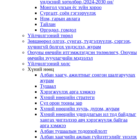
үндэсний хөтөлбөр /2024-2030 он/
Монгол улсын ёс зүйн хороо
Cургалт, cоён гэгээрүүлэх
Ном, гарын авлага
Тайлан
Өргөдөл, гомдол
Үйлчилгээний төрөл
Зөвшөөрөл олгох, сунгах, түдгэлзүүлэх, сэргээх,
хүчингүй болгох үндэслэл, журам
Оюуны өмчийн итгэмжлэгдсэн төлөөлөгч, Оюуны
өмчийн зуучлагчийн мэдээлэл
Үйлчилгээний хөлс
Хүний нөөц
Албан хаагч, ажилтныг сонгон шалгаруулах
журам
Тушаал
Хэрэгжүүлэх арга хэмжээ
Хүний нөөцийн стратеги
Сул орон тооны зар
Хүний нөөцийн хууль, дүрэм, журам
Хүний нөөцийн удирдлагын ил тод байдлыг
хангах чиглэлээр авч хэрэгжүүлж байгаа
арга хэмжээ
Албан тушаалын тодорхойлолт
Албан хаагчийн ажлын гүйцэтгэлийг үнэлэх