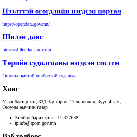
Нээлттэй өгөгдлийн нэгдсэн портал
https://opendata.gov.mn/
Шилэн данс
https://shilendans.gov.mn
Төрийн судалгааны нэгдсэн систем
Оюуны өмчтэй холбоотой судалгаа
Хаяг
Улаанбаатар хот, БЗД 3-р хороо, 13 хороолол, Зүүн 4 зам,
Оюуны өмчийн газар
Холбоо барих утас: 11-327638
ipinfo@ipom.gov.mn
Вэб холбоос