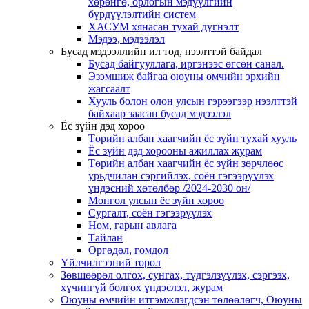
хөрөнгө, орлогын мэдүүлгийн
бүрдүүлэлтийн систем
ХАСУМ хянасан тухай дүгнэлт
Мэдээ, мэдээлэл
Бусад мэдээллийн ил тод, нээлттэй байдал
Бусад байгууллага, иргэнээс өгсөн санал.
Эзэмшиж байгаа оюуны өмчийн эрхийн
жагсаалт
Хууль болон олон улсын гэрээгээр нээлттэй
байхаар заасан бусад мэдээлэл
Ёс зүйн дэд хороо
Төрийн албан хаагчийн ёс зүйн тухай хууль
Ёс зүйн дэд хорооны ажиллах журам
Төрийн албан хаагчийн ёс зүйн зөрчлөөс
урьдчилан сэргийлэх, соён гэгээрүүлэх
үндэсний хөтөлбөр /2024-2030 он/
Монгол улсын ёс зүйн хороо
Cургалт, cоён гэгээрүүлэх
Ном, гарын авлага
Тайлан
Өргөдөл, гомдол
Үйлчилгээний төрөл
Зөвшөөрөл олгох, сунгах, түдгэлзүүлэх, сэргээх,
хүчингүй болгох үндэслэл, журам
Оюуны өмчийн итгэмжлэгдсэн төлөөлөгч, Оюуны