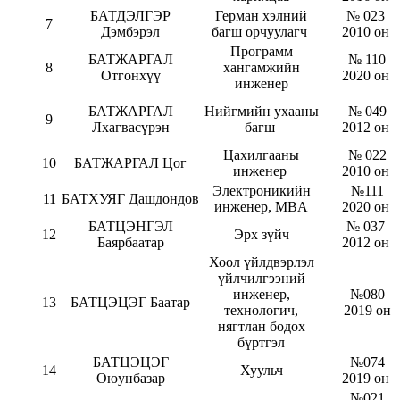
БАТДЭЛГЭР
Герман хэлний
№ 023
7
Дэмбэрэл
багш орчуулагч
2010 он
Программ
БАТЖАРГАЛ
№ 110
8
хангамжийн
Отгонхүү
2020 он
инженер
БАТЖАРГАЛ
Нийгмийн ухааны
№ 049
9
Лхагвасүрэн
багш
2012 он
Цахилгааны
№ 022
10
БАТЖАРГАЛ Цог
инженер
2010 он
Электроникийн
№111
11
БАТХУЯГ Дашдондов
инженер, MBA
2020 он
БАТЦЭНГЭЛ
№ 037
12
Эрх зүйч
Баярбаатар
2012 он
Хоол үйлдвэрлэл
үйлчилгээний
инженер,
№080
13
БАТЦЭЦЭГ Баатар
технологич,
2019 он
нягтлан бодох
бүртгэл
БАТЦЭЦЭГ
№074
14
Хуульч
Оюунбазар
2019 он
№021