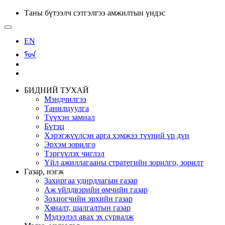
Таны бүтээлч сэтгэлгээ амжилтын үндэс
EN
ᠮᠣᠨ
БИДНИЙ ТУХАЙ
Мэндчилгээ
Танилцуулга
Түүхэн замнал
Бүтэц
Хэрэгжүүлсэн арга хэмжээ түүний үр дүн
Эрхэм зорилго
Тэргүүлэх чиглэл
Үйл ажиллагааны стратегийн зорилго, зорилт
Газар, нэгж
Захиргаа удирдлагын газар
Аж үйлдвэрийн өмчийн газар
Зохиогчийн эрхийн газар
Хяналт, шалгалтын газар
Мэдээлэл авах эх сурвалж