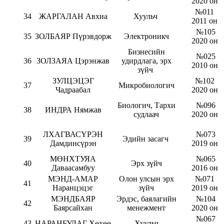
2020 он
№011
34
ЖАРГАЛАН Авхиа
Хуульч
2011 он
№105
35
ЗОЛБАЯР Пүрэвдорж
Электроникч
2020 он
Бизнесийн
№025
36
ЗОЛЗАЯА Цэрэнжав
удирдлага, эрх
2010 он
зүйч
ЗУЛЦЭЦЭГ
№102
37
Микробиологич
Чадраабал
2020 он
Биологич, Тархи
№096
38
ИНДРА Нямжав
судлаач
2020 он
ЛХАГВАСҮРЭН
№073
39
Эдийн засагч
Дамдинсүрэн
2019 он
МӨНХТУЯА
№065
40
Эрх зүйч
Даваасамбуу
2016 он
МЭНД-АМАР
Олон улсын эрх
№071
41
Наранцэцэг
зүйч
2019 он
МЭНДБАЯР
Эрдэс, баялагийн
№104
42
Баярсайхан
менежмент
2020 он
№067
43
НАРАНБУЛАГ Хөхөө
Хуульч