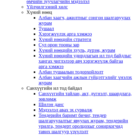
өмчийн зуучлагчийн мэдээлэл
Үйлчилгээний хөлс
Хүний нөөц
Албан хаагч, ажилтныг сонгон шалгаруулах
журам
Тушаал
Хэрэгжүүлэх арга хэмжээ
Хүний нөөцийн стратеги
Сул орон тооны зар
Хүний нөөцийн хууль, дүрэм, журам
Хүний нөөцийн удирдлагын ил тод байдлыг
хангах чиглэлээр авч хэрэгжүүлж байгаа
арга хэмжээ
Албан тушаалын тодорхойлолт
Албан хаагчийн ажлын гүйцэтгэлийг үнэлэх
журам
Санхүүгийн ил тод байдал
Санхүүгийн тайлан, акт, дүгнэлт, шаардлага,
зөвлөмж
Шилэн данс
Мэдээлэл авах эх сурвалж
Тендерийн баримт бичиг, тендер
шалгаруулалтыг явуулах журам, тендерийн
урилга, тендерт оролцохыг сонирхогчид
тавих шалгуур үзүүлэлт