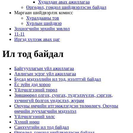
Худалдан авах ажиллагаа
Өргөдөл, гомдол шийдвэрлэсэн байдал
Маргаан шийдвэрлэх комисс
Хуралдааны тов
Хурлын шийдвэр
Зохиогчийн эрхийн зөвлөл
11-11
Иргэд хүлээж авах цаг
Ил тод байдал
Байгууллагын үйл ажиллагаа
Авлигын эсрэг үйл ажиллагаа
Бусад мэдээллийн ил тод, нээлттэй байдал
Ёс зүйн дэд хороо
Үйлчилгээний төрөл
Зөвшөөрөл олгох, сунгах, түдгэлзүүлэх, сэргээх,
хүчингүй болгох үндэслэл, журам
Оюуны өмчийн итгэмжлэгдсэн төлөөлөгч, Оюуны
өмчийн зуучлагчийн мэдээлэл
Үйлчилгээний хөлс
Хүний нөөц
Санхүүгийн ил тод байдал
Өргөдөл, гомдол шийдвэрлэсэн байдал