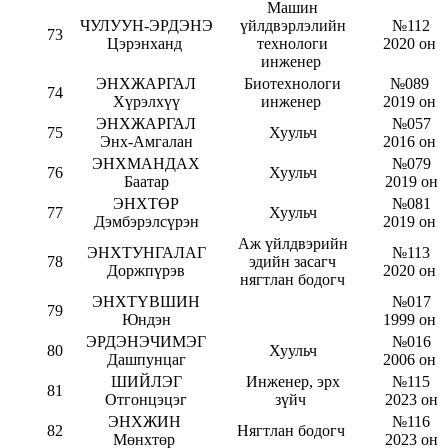
Машин
ЧУЛУУН-ЭРДЭНЭ
үйлдвэрлэлийн
№112
73
Цэрэнханд
технологи
2020 он
инженер
ЭНХЖАРГАЛ
Биотехнологи
№089
74
Хүрэлхүү
инженер
2019 он
ЭНХЖАРГАЛ
№057
75
Хуульч
Энх-Амгалан
2016 он
ЭНХМАНДАХ
№079
76
Хуульч
Баатар
2019 он
ЭНХТӨР
№081
77
Хуульч
Дэмбэрэлсүрэн
2019 он
Аж үйлдвэрийн
ЭНХТУНГАЛАГ
№113
78
эдийн засагч
Доржпүрэв
2020 он
нягтлан бодогч
ЭНХТҮВШИН
№017
79
Юндэн
1999 он
ЭРДЭНЭЧИМЭГ
№016
80
Хуульч
Дашпунцаг
2006 он
ШИЙЛЭГ
Инженер, эрх
№115
81
Отгонцэцэг
зүйч
2023 он
ЭНХЖИН
№116
82
Нягтлан бодогч
Мөнхтөр
2023 он