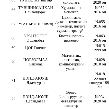
65
ТУНГАЛАГ Баатар
удирдлага
2020 он
ТҮВШИНСАЙХАН
Худалдааны
№052
66
Нанзайдорж
менежер
2016 он
Цахилгаан,
дулаан, техникийн
№055
67
УРАНБИЛЭГ Чимэд
инженер, патент
2016 он
судлаач, эрх зүйч
УРАНТОГОС
Биотехнологи-
№063
68
Эрдэнэбат
инженер
2016 он
№015
69
ЦОГ Гончиг
1999 он
Математик,
ЦОГЗОЛМАА
статистик,
№028
70
Сайзмаа
компьютерийн
2010 он
ухаан
№018
ЦЭНД-АЮУШ
Хүндэт
71
Ядамсүрэн
гишүүн 199
он
Эрдэс
ЦЭНД-АЮУШ
боловсруулалт,
№094
72
Цэрэндагва
металлургич
2020 он
инженер