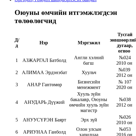
Оюуны өмчийн итгэмжлэгдсэн
төлөөлөгчид
Тусгай
Д/
зөвшөөрли
Нэр
Мэргэжил
д
дугаар,
огноо
Англи хэлний
№024
1
АЗЖАРГАЛ Батболд
багш
2010 он
№039
2
АЛИМАА Эрдэнэбат
Хуульч
2012 он
Бизнесийн
№ 107
3
АНАР Гантөмөр
менежмент
2020 он
Хууль зүйн
бакалавр, Оюуны
№038
4
АНУДАРЬ Дүүжий
өмчийн хууль зүйн
2012 он
магистр
№026
5
АНУУСҮРЭН Баярт
Эрх зүй
2010 он
Олон улсын
№053
6
АРИУНАА Ганболд
харилцаа
2016 он