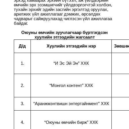
эрхэд хамаарах эрхийн бүтээл, аж үйлдвэрийн
өмчийн эрх эзэмшигчийг үйлдвэрлэгчтэй холбон,
тухайн эрхийг эдийн засгийн эргэлтэд оруулах,
арилжих үйл ажиллагааг дэмжих, өрсөлдөх
чадварыг сайжруулахад чиглэсэн үйл ажиллагаа
байдаг.
Оюуны өмчийн зуучлагчаар бүртгэгдсэн
хуулийн этгээдийн жагсаалт
Д
/д
Хуулийн этгээдийн нэр
Зөвшө
1.
“И Эс Эй Эн” ХХК
2.
“Монгол контент” ХХК
3.
“
Аранжмэнтвишн энтертайнмент” ХХК
4.
“Оюуны өмчийн бирж” ХХК