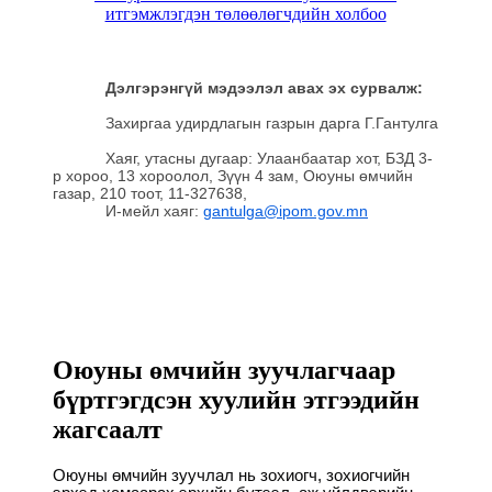
итгэмжлэгдэн төлөөлөгчдийн холбоо
Дэлгэрэнгүй мэдээлэл авах эх сурвалж:
Захиргаа удирдлагын газрын дарга Г.Гантулга
Хаяг, утасны дугаар: Улаанбаатар хот, БЗД 3-
р хороо, 13 хороолол, Зүүн 4 зам, Оюуны өмчийн
газар, 210 тоот, 11-327638,
И-мейл хаяг:
gantulga@ipom.gov.mn
Оюуны өмчийн зуучлагчаар
бүртгэгдсэн хуулийн этгээдийн
жагсаалт
Оюуны өмчийн зуучлал нь зохиогч, зохиогчийн