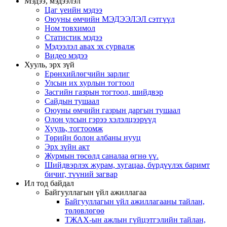
Мэдээ, мэдээлэл
Цаг үеийн мэдээ
Оюуны өмчийн МЭДЭЭЛЭЛ сэтгүүл
Ном товхимол
Статистик мэдээ
Мэдээлэл авах эх сурвалж
Видео мэдээ
Хууль, эрх зүй
Ерөнхийлөгчийн зарлиг
Улсын их хурлын тогтоол
Засгийн газрын тогтоол, шийдвэр
Сайдын тушаал
Оюуны өмчийн газрын даргын тушаал
Олон улсын гэрээ хэлэлцээрүүд
Хууль, тогтоомж
Төрийн болон албаны нууц
Эрх зүйн акт
Журмын төсөлд саналаа өгнө үү.
Шийдвэрлэх журам, хугацаа, бүрдүүлэх баримт
бичиг, түүний загвар
Ил тод байдал
Байгууллагын үйл ажиллагаа
Байгууллагын үйл ажиллагааны тайлан,
төлөвлөгөө
ТЖАХ-ын ажлын гүйцэтгэлийн тайлан,