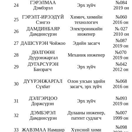
ГЭРЭЛМАА
№084
24
Эрх зүйч
Дэмбэрэл
2019 он
ГЭРЭЛТ-ИРЭЭДҮЙ
Химич, химийн
№060
25
Сэнгээ
технологич
2016 он
ДАМДИНБАЯР
Электроникийн
№ 027
26
Дамдинсүрэн
инженер
2010 он
№087
27
ДАШСҮРЭН Чойжоо
Эдийн засагч
2019 он
ДӨЛГӨӨН
№070
28
Механик инженер
Дүүрэнжаргал
2019 он
ДУГАРСҮРЭН
№042
29
Эрх зүйч
Банзрагч
2012 он
ДҮҮРЭНЖАРГАЛ
Олон улсын эдийн
№068
30
Сүхбат
засагч, эрх зүйч
2016 он
ДЭЛГЭРЦОО
№093
31
Эрх зүйч
Доржсүрэн
2019 он
ДЭМБЭРЭЛ
Дулааны инженер,
№007
32
Дамдинсүрэн
патент судлагч
1999 он
№098
33
ЖАВЗМАА Намшир
Хүнсний хими