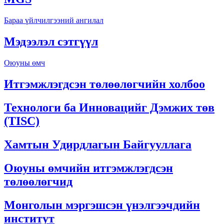
Бараа үйлчилгээний ангилал
Мэдээлэл сэтгүүл
Оюуны өмч
Итгэмжлэгдсэн төлөөлөгчийн холбоо
Технологи ба Инновацийг Дэмжих төв
(TISC)
Хамтын Удирдлагын Байгууллага
Оюуны өмчийн итгэмжлэгдсэн
төлөөлөгчид
Монголын мэргэшсэн үнэлгээчдийн
институт