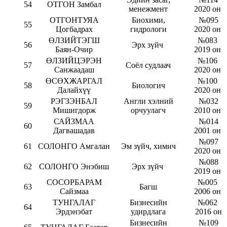
54
ОТГОН Замбал
менежмент
2020 он
ОТГОНТУЯА
Биохими,
№095
55
Цогбадрах
гидрологи
2020 он
ӨЛЗИЙТЭГШ
№083
56
Эрх зүйч
Баян-Очир
2019 он
ӨЛЗИЙЦЭРЭН
№106
57
Соёл судлаач
Санжаадаш
2020 он
ӨСӨХЖАРГАЛ
№100
58
Биологич
Далайхүү
2020 он
РЭГЗЭНБАЛ
Англи хэлний
№032
59
Мишигдорж
орчуулагч
2010 он
САЙЗМАА
№014
60
Дагвашадав
2001 он
№097
61
СОЛОНГО Амгалан
Эм зүйч, химич
2020 он
№088
62
СОЛОНГО Энэбиш
Эрх зүйч
2019 он
СОСОРБАРАМ
№005
63
Багш
Сайзмаа
2006 он
ТУНГАЛАГ
Бизнесийн
№062
64
Эрдэнэбат
удирдлага
2016 он
Бизнесийн
№109