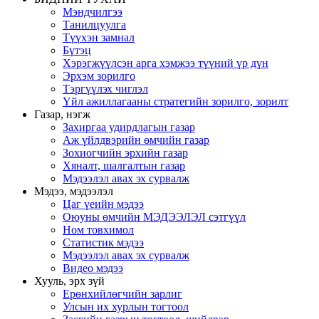
Мэндчилгээ
Танилцуулга
Түүхэн замнал
Бүтэц
Хэрэгжүүлсэн арга хэмжээ түүний үр дүн
Эрхэм зорилго
Тэргүүлэх чиглэл
Үйл ажиллагааны стратегийн зорилго, зорилт
Газар, нэгж
Захиргаа удирдлагын газар
Аж үйлдвэрийн өмчийн газар
Зохиогчийн эрхийн газар
Хяналт, шалгалтын газар
Мэдээлэл авах эх сурвалж
Мэдээ, мэдээлэл
Цаг үеийн мэдээ
Оюуны өмчийн МЭДЭЭЛЭЛ сэтгүүл
Ном товхимол
Статистик мэдээ
Мэдээлэл авах эх сурвалж
Видео мэдээ
Хууль, эрх зүй
Ерөнхийлөгчийн зарлиг
Улсын их хурлын тогтоол