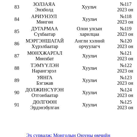
ЗОЛЗАЯА
№117
83
Хуульч
Энхболд
2023 он
АРИУНЗУЛ
№118
84
Хуульч
Мөнгөн
2023 он
ДУГАРМАА
Олон улсын
№119
85
Сүхбаатар
харилцаа
2023 он
МЭРГЭНШАГАЙ
Англи хэлний
№120
86
Хүрэлбаатар
орчуулагч
2023 он
МӨНХЖАРГАЛ
№121
87
Хуульч
Мөнхбат
2023 он
ТЭМҮҮЛЭН
№122
88
Хуульч
Нарангэрэл
2023 он
УЯНГА
№123
89
Хуульч
Бэгзжав
2023 он
ДОЛЖИНСҮРЭН
№124
90
Хуульч
Отгонбаатар
2023 он
ДӨЛГӨӨН
№125
91
Хуульч
Эрдэнэбулган
2023 он
Эх сурвалж: Монголын Оюуны өмчийн