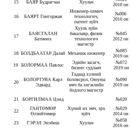
15
БАЯР Бүдрагчаа
Хуульч
2010 он
Инженер-химич
№006
16
БАЯРТ Гонгоржав
технологич,
2010 он
патент зүйч
Хууль зүйн
БАЯСГАЛАН
бакалавр, физик
№045
17
Батмөнх
технологич
2012 он
магистр
№085
18
БОЛДБААТАР Далай
Механик инженер
2019 он
Эдийн засагч,
№072
19
БОЛОРМАА Павлос
бизнес судлаач
2019 он
Гадаад хэлний
БОЛОРТУЯА Карл
боловсрол, Оюуны
№090
20
Эдвард
өмч ба хөгжлийн
2019 он
бодлого магистр
21
БОРГИЛМАА Цэнд
№020
ГАНТӨМӨР
Хүний их эмч, эрх
№029
22
Өлзийтөмөр
зүйч
2014 он
№058
23
ГЭРЭЛ Энэбиш
Хуульч
2016 он