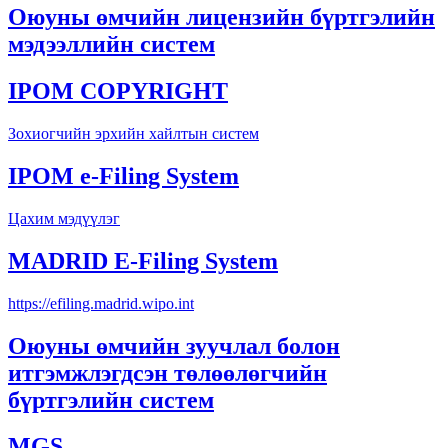
Оюуны өмчийн лицензийн бүртгэлийн
мэдээллийн систем
IPOM COPYRIGHT
Зохиогчийн эрхийн хайлтын систем
IPOM e-Filing System
Цахим мэдүүлэг
MADRID E-Filing System
https://efiling.madrid.wipo.int
Оюуны өмчийн зуучлал болон
итгэмжлэгдсэн төлөөлөгчийн
бүртгэлийн систем
MGS