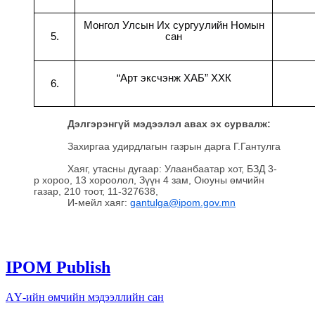
Монгол Улсын Их сургуулийн Номын
5.
сан
“Арт эксчэнж ХАБ” ХХК
6.
Дэлгэрэнгүй мэдээлэл авах эх сурвалж:
Захиргаа удирдлагын газрын дарга Г.Гантулга
Хаяг, утасны дугаар: Улаанбаатар хот, БЗД 3-
р хороо, 13 хороолол, Зүүн 4 зам, Оюуны өмчийн
газар, 210 тоот, 11-327638,
И-мейл хаяг:
gantulga@ipom.gov.mn
IPOM Publish
АҮ-ийн өмчийн мэдээллийн сан