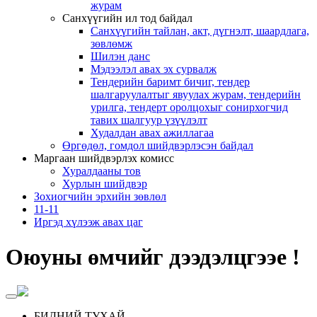
журам
Санхүүгийн ил тод байдал
Санхүүгийн тайлан, акт, дүгнэлт, шаардлага,
зөвлөмж
Шилэн данс
Мэдээлэл авах эх сурвалж
Тендерийн баримт бичиг, тендер
шалгаруулалтыг явуулах журам, тендерийн
урилга, тендерт оролцохыг сонирхогчид
тавих шалгуур үзүүлэлт
Худалдан авах ажиллагаа
Өргөдөл, гомдол шийдвэрлэсэн байдал
Маргаан шийдвэрлэх комисс
Хуралдааны тов
Хурлын шийдвэр
Зохиогчийн эрхийн зөвлөл
11-11
Иргэд хүлээж авах цаг
Оюуны өмчийг дээдэлцгээе !
БИДНИЙ ТУХАЙ