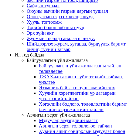
Засгийн газрын тогтоол, шийдвэр
Сайдын тушаал
Оюуны өмчийн газрын даргын тушаал
Олон улсын гэрээ хэлэлцээрүүд
Хууль, тогтоомж
Төрийн болон албаны нууц
Эрх зүйн акт
Журмын төсөлд саналаа өгнө үү.
Шийдвэрлэх журам, хугацаа, бүрдүүлэх баримт
бичиг, түүний загвар
Ил тод байдал
Байгууллагын үйл ажиллагаа
Байгууллагын үйл ажиллагааны тайлан,
төлөвлөгөө
ТЖАХ-ын ажлын гүйцэтгэлийн тайлан,
үнэлгээ
Эзэмшиж байгаа оюуны өмчийн эрх
Хуулийн хэрэгжилтийн үр дагаврын
үнэлгээний тайлан
Хөгжлийн бодлого, төлөвлөлтийн баримт
бичгийн хэрэгжилтийн тайлан
Авлигын эсрэг үйл ажиллагаа
Мэдүүлэг, мэдэгдлийн маягт
Авилгын эсрэг төлөвлөгөө, тайлан
Хувийн ашиг сонирхлын мэдүүлэг болон