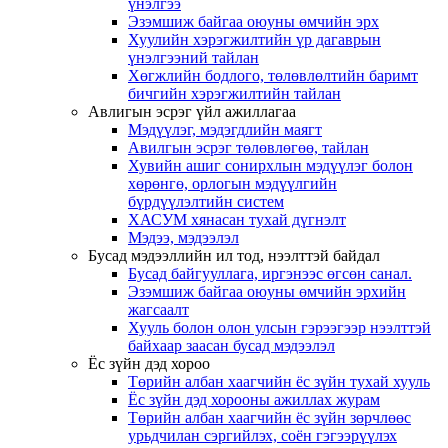
үнэлгээ
Эзэмшиж байгаа оюуны өмчийн эрх
Хуулийн хэрэгжилтийн үр дагаврын
үнэлгээний тайлан
Хөгжлийн бодлого, төлөвлөлтийн баримт
бичгийн хэрэгжилтийн тайлан
Авлигын эсрэг үйл ажиллагаа
Мэдүүлэг, мэдэгдлийн маягт
Авилгын эсрэг төлөвлөгөө, тайлан
Хувийн ашиг сонирхлын мэдүүлэг болон
хөрөнгө, орлогын мэдүүлгийн
бүрдүүлэлтийн систем
ХАСУМ хянасан тухай дүгнэлт
Мэдээ, мэдээлэл
Бусад мэдээллийн ил тод, нээлттэй байдал
Бусад байгууллага, иргэнээс өгсөн санал.
Эзэмшиж байгаа оюуны өмчийн эрхийн
жагсаалт
Хууль болон олон улсын гэрээгээр нээлттэй
байхаар заасан бусад мэдээлэл
Ёс зүйн дэд хороо
Төрийн албан хаагчийн ёс зүйн тухай хууль
Ёс зүйн дэд хорооны ажиллах журам
Төрийн албан хаагчийн ёс зүйн зөрчлөөс
урьдчилан сэргийлэх, соён гэгээрүүлэх