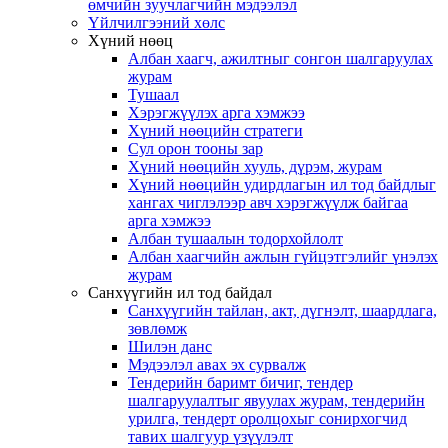
өмчийн зуучлагчийн мэдээлэл
Үйлчилгээний хөлс
Хүний нөөц
Албан хаагч, ажилтныг сонгон шалгаруулах
журам
Тушаал
Хэрэгжүүлэх арга хэмжээ
Хүний нөөцийн стратеги
Сул орон тооны зар
Хүний нөөцийн хууль, дүрэм, журам
Хүний нөөцийн удирдлагын ил тод байдлыг
хангах чиглэлээр авч хэрэгжүүлж байгаа
арга хэмжээ
Албан тушаалын тодорхойлолт
Албан хаагчийн ажлын гүйцэтгэлийг үнэлэх
журам
Санхүүгийн ил тод байдал
Санхүүгийн тайлан, акт, дүгнэлт, шаардлага,
зөвлөмж
Шилэн данс
Мэдээлэл авах эх сурвалж
Тендерийн баримт бичиг, тендер
шалгаруулалтыг явуулах журам, тендерийн
урилга, тендерт оролцохыг сонирхогчид
тавих шалгуур үзүүлэлт