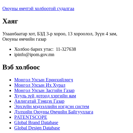
Оюуны өмчтэй холбоотой судалгаа
Хаяг
Улаанбаатар хот, БЗД 3-р хороо, 13 хороолол, Зүүн 4 зам,
Оюуны өмчийн газар
Холбоо барих утас: 11-327638
ipinfo@ipom.gov.mn
Вэб холбоос
Монгол Улсын Ерөнхийлөгч
Монгол Улсын Их Хурал
Монгол Улсын Засгийн Газар
Хууль зүй дотоод хэргийн яам
Авлигатай Тэмцэх Газар
Эрхзүйн мэдээллийн нэгдсэн систем
Дэлхийн Оюуны Өмчийн Байгууллага
PATENTSCOPE
Global Brand Database
Global Design Database