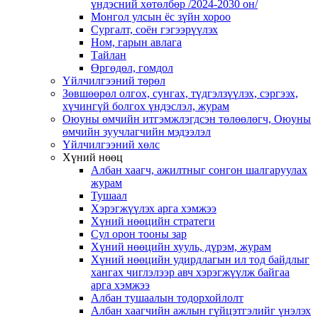
үндэсний хөтөлбөр /2024-2030 он/
Монгол улсын ёс зүйн хороо
Cургалт, cоён гэгээрүүлэх
Ном, гарын авлага
Тайлан
Өргөдөл, гомдол
Үйлчилгээний төрөл
Зөвшөөрөл олгох, сунгах, түдгэлзүүлэх, сэргээх,
хүчингүй болгох үндэслэл, журам
Оюуны өмчийн итгэмжлэгдсэн төлөөлөгч, Оюуны
өмчийн зуучлагчийн мэдээлэл
Үйлчилгээний хөлс
Хүний нөөц
Албан хаагч, ажилтныг сонгон шалгаруулах
журам
Тушаал
Хэрэгжүүлэх арга хэмжээ
Хүний нөөцийн стратеги
Сул орон тооны зар
Хүний нөөцийн хууль, дүрэм, журам
Хүний нөөцийн удирдлагын ил тод байдлыг
хангах чиглэлээр авч хэрэгжүүлж байгаа
арга хэмжээ
Албан тушаалын тодорхойлолт
Албан хаагчийн ажлын гүйцэтгэлийг үнэлэх