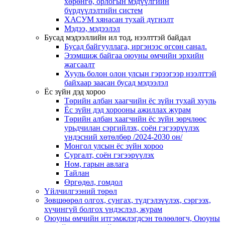
хөрөнгө, орлогын мэдүүлгийн
бүрдүүлэлтийн систем
ХАСУМ хянасан тухай дүгнэлт
Мэдээ, мэдээлэл
Бусад мэдээллийн ил тод, нээлттэй байдал
Бусад байгууллага, иргэнээс өгсөн санал.
Эзэмшиж байгаа оюуны өмчийн эрхийн
жагсаалт
Хууль болон олон улсын гэрээгээр нээлттэй
байхаар заасан бусад мэдээлэл
Ёс зүйн дэд хороо
Төрийн албан хаагчийн ёс зүйн тухай хууль
Ёс зүйн дэд хорооны ажиллах журам
Төрийн албан хаагчийн ёс зүйн зөрчлөөс
урьдчилан сэргийлэх, соён гэгээрүүлэх
үндэсний хөтөлбөр /2024-2030 он/
Монгол улсын ёс зүйн хороо
Cургалт, cоён гэгээрүүлэх
Ном, гарын авлага
Тайлан
Өргөдөл, гомдол
Үйлчилгээний төрөл
Зөвшөөрөл олгох, сунгах, түдгэлзүүлэх, сэргээх,
хүчингүй болгох үндэслэл, журам
Оюуны өмчийн итгэмжлэгдсэн төлөөлөгч, Оюуны