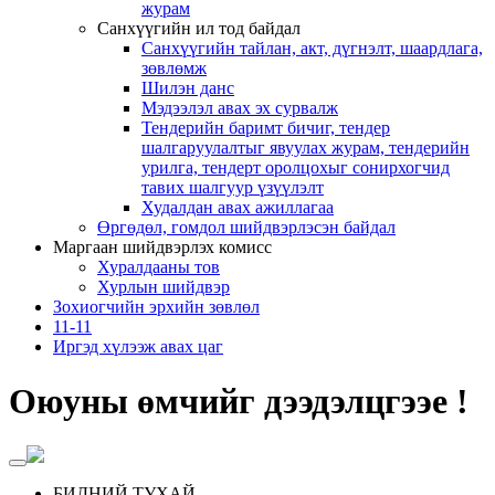
журам
Санхүүгийн ил тод байдал
Санхүүгийн тайлан, акт, дүгнэлт, шаардлага,
зөвлөмж
Шилэн данс
Мэдээлэл авах эх сурвалж
Тендерийн баримт бичиг, тендер
шалгаруулалтыг явуулах журам, тендерийн
урилга, тендерт оролцохыг сонирхогчид
тавих шалгуур үзүүлэлт
Худалдан авах ажиллагаа
Өргөдөл, гомдол шийдвэрлэсэн байдал
Маргаан шийдвэрлэх комисс
Хуралдааны тов
Хурлын шийдвэр
Зохиогчийн эрхийн зөвлөл
11-11
Иргэд хүлээж авах цаг
Оюуны өмчийг дээдэлцгээе !
БИДНИЙ ТУХАЙ