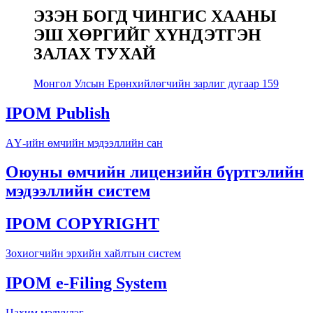
ЭЗЭН БОГД ЧИНГИС ХААНЫ
ЭШ ХӨРГИЙГ ХҮНДЭТГЭН
ЗАЛАХ ТУХАЙ
Монгол Улсын Ерөнхийлөгчийн зарлиг дугаар 159
IPOM Publish
АҮ-ийн өмчийн мэдээллийн сан
Оюуны өмчийн лицензийн бүртгэлийн
мэдээллийн систем
IPOM COPYRIGHT
Зохиогчийн эрхийн хайлтын систем
IPOM e-Filing System
Цахим мэдүүлэг