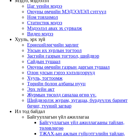
Мэдээ, мэдээлэл
Цаг үеийн мэдээ
Оюуны өмчийн МЭДЭЭЛЭЛ сэтгүүл
Ном товхимол
Статистик мэдээ
Мэдээлэл авах эх сурвалж
Видео мэдээ
Хууль, эрх зүй
Ерөнхийлөгчийн зарлиг
Улсын их хурлын тогтоол
Засгийн газрын тогтоол, шийдвэр
Сайдын тушаал
Оюуны өмчийн газрын даргын тушаал
Олон улсын гэрээ хэлэлцээрүүд
Хууль, тогтоомж
Төрийн болон албаны нууц
Эрх зүйн акт
Журмын төсөлд саналаа өгнө үү.
Шийдвэрлэх журам, хугацаа, бүрдүүлэх баримт
бичиг, түүний загвар
Ил тод байдал
Байгууллагын үйл ажиллагаа
Байгууллагын үйл ажиллагааны тайлан,
төлөвлөгөө
ТЖАХ-ын ажлын гүйцэтгэлийн тайлан,