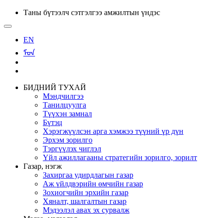
Таны бүтээлч сэтгэлгээ амжилтын үндэс
EN
ᠮᠣᠨ
БИДНИЙ ТУХАЙ
Мэндчилгээ
Танилцуулга
Түүхэн замнал
Бүтэц
Хэрэгжүүлсэн арга хэмжээ түүний үр дүн
Эрхэм зорилго
Тэргүүлэх чиглэл
Үйл ажиллагааны стратегийн зорилго, зорилт
Газар, нэгж
Захиргаа удирдлагын газар
Аж үйлдвэрийн өмчийн газар
Зохиогчийн эрхийн газар
Хяналт, шалгалтын газар
Мэдээлэл авах эх сурвалж