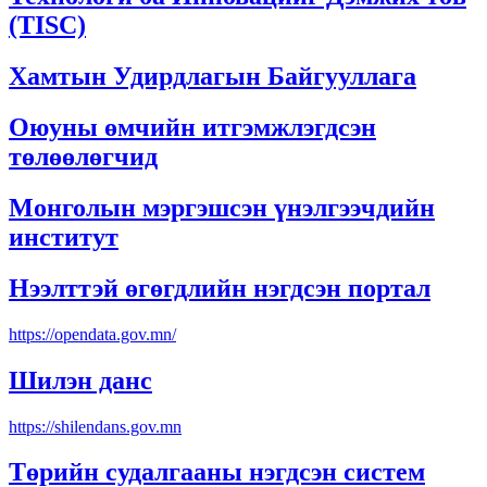
(TISC)
Хамтын Удирдлагын Байгууллага
Оюуны өмчийн итгэмжлэгдсэн
төлөөлөгчид
Монголын мэргэшсэн үнэлгээчдийн
институт
Нээлттэй өгөгдлийн нэгдсэн портал
https://opendata.gov.mn/
Шилэн данс
https://shilendans.gov.mn
Төрийн судалгааны нэгдсэн систем