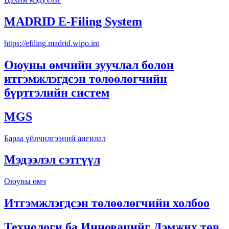
MADRID E-Filing System
https://efiling.madrid.wipo.int
Оюуны өмчийн зуучлал болон
итгэмжлэгдсэн төлөөлөгчийн
бүртгэлийн систем
MGS
Бараа үйлчилгээний ангилал
Мэдээлэл сэтгүүл
Оюуны өмч
Итгэмжлэгдсэн төлөөлөгчийн холбоо
Технологи ба Инновацийг Дэмжих төв