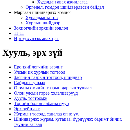
Худалдан авах ажиллагаа
Өргөдөл, гомдол шийдвэрлэсэн байдал
Маргаан шийдвэрлэх комисс
Хуралдааны тов
Хурлын шийдвэр
Зохиогчийн эрхийн зөвлөл
11-11
Иргэд хүлээж авах цаг
Хууль, эрх зүй
Ерөнхийлөгчийн зарлиг
Улсын их хурлын тогтоол
Засгийн газрын тогтоол, шийдвэр
Сайдын тушаал
Оюуны өмчийн газрын даргын тушаал
Олон улсын гэрээ хэлэлцээрүүд
Хууль, тогтоомж
Төрийн болон албаны нууц
Эрх зүйн акт
Журмын төсөлд саналаа өгнө үү.
Шийдвэрлэх журам, хугацаа, бүрдүүлэх баримт бичиг,
түүний загвар