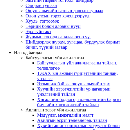
Засгийн газрын тогтоол, шийдвэр
Сайдын тушаал
Оюуны өмчийн газрын даргын тушаал
Олон улсын гэрээ хэлэлцээрүүд
Хууль, тогтоомж
Төрийн болон албаны нууц
Эрх зүйн акт
Журмын төсөлд саналаа өгнө үү.
Шийдвэрлэх журам, хугацаа, бүрдүүлэх баримт
бичиг, түүний загвар
Ил тод байдал
Байгууллагын үйл ажиллагаа
Байгууллагын үйл ажиллагааны тайлан,
төлөвлөгөө
ТЖАХ-ын ажлын гүйцэтгэлийн тайлан,
үнэлгээ
Эзэмшиж байгаа оюуны өмчийн эрх
Хуулийн хэрэгжилтийн үр дагаврын
үнэлгээний тайлан
Хөгжлийн бодлого, төлөвлөлтийн баримт
бичгийн хэрэгжилтийн тайлан
Авлигын эсрэг үйл ажиллагаа
Мэдүүлэг, мэдэгдлийн маягт
Авилгын эсрэг төлөвлөгөө, тайлан
Хувийн ашиг сонирхлын мэдүүлэг болон