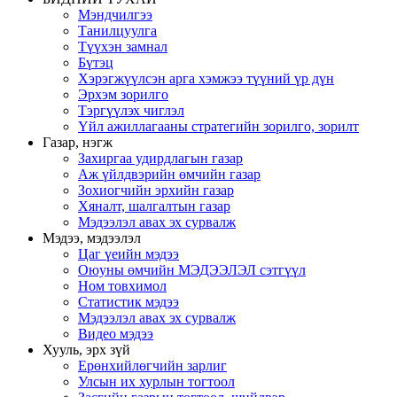
Мэндчилгээ
Танилцуулга
Түүхэн замнал
Бүтэц
Хэрэгжүүлсэн арга хэмжээ түүний үр дүн
Эрхэм зорилго
Тэргүүлэх чиглэл
Үйл ажиллагааны стратегийн зорилго, зорилт
Газар, нэгж
Захиргаа удирдлагын газар
Аж үйлдвэрийн өмчийн газар
Зохиогчийн эрхийн газар
Хяналт, шалгалтын газар
Мэдээлэл авах эх сурвалж
Мэдээ, мэдээлэл
Цаг үеийн мэдээ
Оюуны өмчийн МЭДЭЭЛЭЛ сэтгүүл
Ном товхимол
Статистик мэдээ
Мэдээлэл авах эх сурвалж
Видео мэдээ
Хууль, эрх зүй
Ерөнхийлөгчийн зарлиг
Улсын их хурлын тогтоол