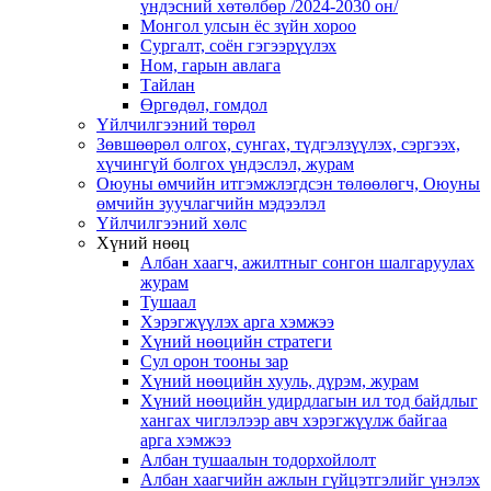
үндэсний хөтөлбөр /2024-2030 он/
Монгол улсын ёс зүйн хороо
Cургалт, cоён гэгээрүүлэх
Ном, гарын авлага
Тайлан
Өргөдөл, гомдол
Үйлчилгээний төрөл
Зөвшөөрөл олгох, сунгах, түдгэлзүүлэх, сэргээх,
хүчингүй болгох үндэслэл, журам
Оюуны өмчийн итгэмжлэгдсэн төлөөлөгч, Оюуны
өмчийн зуучлагчийн мэдээлэл
Үйлчилгээний хөлс
Хүний нөөц
Албан хаагч, ажилтныг сонгон шалгаруулах
журам
Тушаал
Хэрэгжүүлэх арга хэмжээ
Хүний нөөцийн стратеги
Сул орон тооны зар
Хүний нөөцийн хууль, дүрэм, журам
Хүний нөөцийн удирдлагын ил тод байдлыг
хангах чиглэлээр авч хэрэгжүүлж байгаа
арга хэмжээ
Албан тушаалын тодорхойлолт
Албан хаагчийн ажлын гүйцэтгэлийг үнэлэх