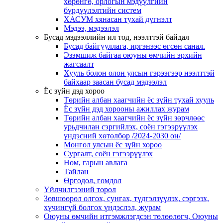
хөрөнгө, орлогын мэдүүлгийн
бүрдүүлэлтийн систем
ХАСУМ хянасан тухай дүгнэлт
Мэдээ, мэдээлэл
Бусад мэдээллийн ил тод, нээлттэй байдал
Бусад байгууллага, иргэнээс өгсөн санал.
Эзэмшиж байгаа оюуны өмчийн эрхийн
жагсаалт
Хууль болон олон улсын гэрээгээр нээлттэй
байхаар заасан бусад мэдээлэл
Ёс зүйн дэд хороо
Төрийн албан хаагчийн ёс зүйн тухай хууль
Ёс зүйн дэд хорооны ажиллах журам
Төрийн албан хаагчийн ёс зүйн зөрчлөөс
урьдчилан сэргийлэх, соён гэгээрүүлэх
үндэсний хөтөлбөр /2024-2030 он/
Монгол улсын ёс зүйн хороо
Cургалт, cоён гэгээрүүлэх
Ном, гарын авлага
Тайлан
Өргөдөл, гомдол
Үйлчилгээний төрөл
Зөвшөөрөл олгох, сунгах, түдгэлзүүлэх, сэргээх,
хүчингүй болгох үндэслэл, журам
Оюуны өмчийн итгэмжлэгдсэн төлөөлөгч, Оюуны