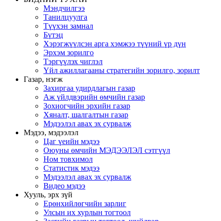
Мэндчилгээ
Танилцуулга
Түүхэн замнал
Бүтэц
Хэрэгжүүлсэн арга хэмжээ түүний үр дүн
Эрхэм зорилго
Тэргүүлэх чиглэл
Үйл ажиллагааны стратегийн зорилго, зорилт
Газар, нэгж
Захиргаа удирдлагын газар
Аж үйлдвэрийн өмчийн газар
Зохиогчийн эрхийн газар
Хяналт, шалгалтын газар
Мэдээлэл авах эх сурвалж
Мэдээ, мэдээлэл
Цаг үеийн мэдээ
Оюуны өмчийн МЭДЭЭЛЭЛ сэтгүүл
Ном товхимол
Статистик мэдээ
Мэдээлэл авах эх сурвалж
Видео мэдээ
Хууль, эрх зүй
Ерөнхийлөгчийн зарлиг
Улсын их хурлын тогтоол