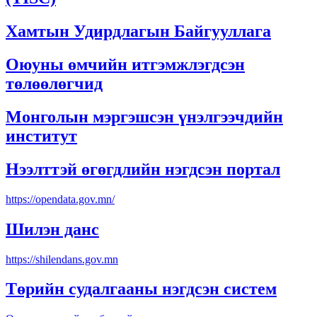
Хамтын Удирдлагын Байгууллага
Оюуны өмчийн итгэмжлэгдсэн
төлөөлөгчид
Монголын мэргэшсэн үнэлгээчдийн
институт
Нээлттэй өгөгдлийн нэгдсэн портал
https://opendata.gov.mn/
Шилэн данс
https://shilendans.gov.mn
Төрийн судалгааны нэгдсэн систем