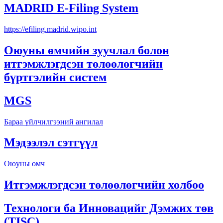
MADRID E-Filing System
https://efiling.madrid.wipo.int
Оюуны өмчийн зуучлал болон
итгэмжлэгдсэн төлөөлөгчийн
бүртгэлийн систем
MGS
Бараа үйлчилгээний ангилал
Мэдээлэл сэтгүүл
Оюуны өмч
Итгэмжлэгдсэн төлөөлөгчийн холбоо
Технологи ба Инновацийг Дэмжих төв
(TISC)