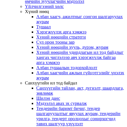
өмчийн зуучлагчийн мэдээлэл
Үйлчилгээний хөлс
Хүний нөөц
Албан хаагч, ажилтныг сонгон шалгаруулах
журам
Тушаал
Хэрэгжүүлэх арга хэмжээ
Хүний нөөцийн стратеги
Сул орон тооны зар
Хүний нөөцийн хууль, дүрэм, журам
Хүний нөөцийн удирдлагын ил тод байдлыг
хангах чиглэлээр авч хэрэгжүүлж байгаа
арга хэмжээ
Албан тушаалын тодорхойлолт
Албан хаагчийн ажлын гүйцэтгэлийг үнэлэх
журам
Санхүүгийн ил тод байдал
Санхүүгийн тайлан, акт, дүгнэлт, шаардлага,
зөвлөмж
Шилэн данс
Мэдээлэл авах эх сурвалж
Тендерийн баримт бичиг, тендер
шалгаруулалтыг явуулах журам, тендерийн
урилга, тендерт оролцохыг сонирхогчид
тавих шалгуур үзүүлэлт