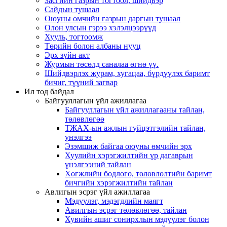
Засгийн газрын тогтоол, шийдвэр
Сайдын тушаал
Оюуны өмчийн газрын даргын тушаал
Олон улсын гэрээ хэлэлцээрүүд
Хууль, тогтоомж
Төрийн болон албаны нууц
Эрх зүйн акт
Журмын төсөлд саналаа өгнө үү.
Шийдвэрлэх журам, хугацаа, бүрдүүлэх баримт
бичиг, түүний загвар
Ил тод байдал
Байгууллагын үйл ажиллагаа
Байгууллагын үйл ажиллагааны тайлан,
төлөвлөгөө
ТЖАХ-ын ажлын гүйцэтгэлийн тайлан,
үнэлгээ
Эзэмшиж байгаа оюуны өмчийн эрх
Хуулийн хэрэгжилтийн үр дагаврын
үнэлгээний тайлан
Хөгжлийн бодлого, төлөвлөлтийн баримт
бичгийн хэрэгжилтийн тайлан
Авлигын эсрэг үйл ажиллагаа
Мэдүүлэг, мэдэгдлийн маягт
Авилгын эсрэг төлөвлөгөө, тайлан
Хувийн ашиг сонирхлын мэдүүлэг болон