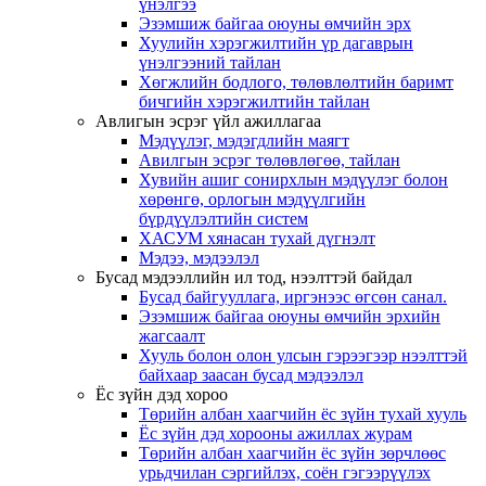
үнэлгээ
Эзэмшиж байгаа оюуны өмчийн эрх
Хуулийн хэрэгжилтийн үр дагаврын
үнэлгээний тайлан
Хөгжлийн бодлого, төлөвлөлтийн баримт
бичгийн хэрэгжилтийн тайлан
Авлигын эсрэг үйл ажиллагаа
Мэдүүлэг, мэдэгдлийн маягт
Авилгын эсрэг төлөвлөгөө, тайлан
Хувийн ашиг сонирхлын мэдүүлэг болон
хөрөнгө, орлогын мэдүүлгийн
бүрдүүлэлтийн систем
ХАСУМ хянасан тухай дүгнэлт
Мэдээ, мэдээлэл
Бусад мэдээллийн ил тод, нээлттэй байдал
Бусад байгууллага, иргэнээс өгсөн санал.
Эзэмшиж байгаа оюуны өмчийн эрхийн
жагсаалт
Хууль болон олон улсын гэрээгээр нээлттэй
байхаар заасан бусад мэдээлэл
Ёс зүйн дэд хороо
Төрийн албан хаагчийн ёс зүйн тухай хууль
Ёс зүйн дэд хорооны ажиллах журам
Төрийн албан хаагчийн ёс зүйн зөрчлөөс
урьдчилан сэргийлэх, соён гэгээрүүлэх