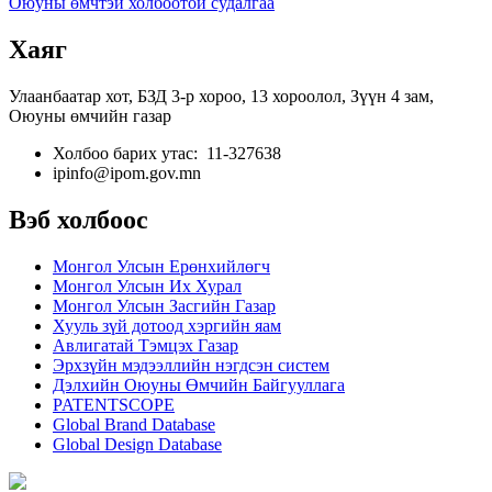
Оюуны өмчтэй холбоотой судалгаа
Хаяг
Улаанбаатар хот, БЗД 3-р хороо, 13 хороолол, Зүүн 4 зам,
Оюуны өмчийн газар
Холбоо барих утас: 11-327638
ipinfo@ipom.gov.mn
Вэб холбоос
Монгол Улсын Ерөнхийлөгч
Монгол Улсын Их Хурал
Монгол Улсын Засгийн Газар
Хууль зүй дотоод хэргийн яам
Авлигатай Тэмцэх Газар
Эрхзүйн мэдээллийн нэгдсэн систем
Дэлхийн Оюуны Өмчийн Байгууллага
PATENTSCOPE
Global Brand Database
Global Design Database