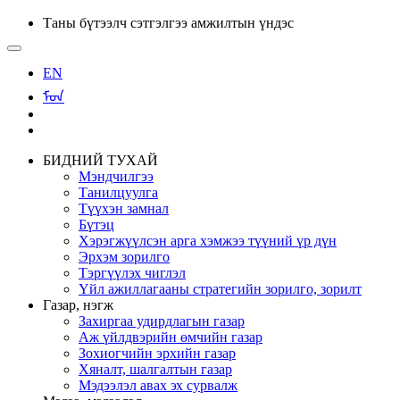
Таны бүтээлч сэтгэлгээ амжилтын үндэс
EN
ᠮᠣᠨ
БИДНИЙ ТУХАЙ
Мэндчилгээ
Танилцуулга
Түүхэн замнал
Бүтэц
Хэрэгжүүлсэн арга хэмжээ түүний үр дүн
Эрхэм зорилго
Тэргүүлэх чиглэл
Үйл ажиллагааны стратегийн зорилго, зорилт
Газар, нэгж
Захиргаа удирдлагын газар
Аж үйлдвэрийн өмчийн газар
Зохиогчийн эрхийн газар
Хяналт, шалгалтын газар
Мэдээлэл авах эх сурвалж