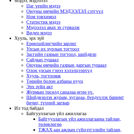
Мэдээ, мэдээлэл
Цаг үеийн мэдээ
Оюуны өмчийн МЭДЭЭЛЭЛ сэтгүүл
Ном товхимол
Статистик мэдээ
Мэдээлэл авах эх сурвалж
Видео мэдээ
Хууль, эрх зүй
Ерөнхийлөгчийн зарлиг
Улсын их хурлын тогтоол
Засгийн газрын тогтоол, шийдвэр
Сайдын тушаал
Оюуны өмчийн газрын даргын тушаал
Олон улсын гэрээ хэлэлцээрүүд
Хууль, тогтоомж
Төрийн болон албаны нууц
Эрх зүйн акт
Журмын төсөлд саналаа өгнө үү.
Шийдвэрлэх журам, хугацаа, бүрдүүлэх баримт
бичиг, түүний загвар
Ил тод байдал
Байгууллагын үйл ажиллагаа
Байгууллагын үйл ажиллагааны тайлан,
төлөвлөгөө
ТЖАХ-ын ажлын гүйцэтгэлийн тайлан,