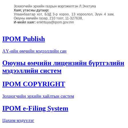
Зохиогчийн эрхийн газрын мэргэжилтэн Л.Энхтуяа
Хаяг, утасны дугаар:
Улаанбаатар хот, БЗД 3-р хороо, 13 хороолол, Зүүн 4 зам,
Оюуны өмчийн газар, 210 тоот, 11-327638,
И-мейл хаяг:
enkhtuya@ipom.gov.mn
IPOM Publish
АҮ-ийн өмчийн мэдээллийн сан
Оюуны өмчийн лицензийн бүртгэлийн
мэдээллийн систем
IPOM COPYRIGHT
Зохиогчийн эрхийн хайлтын систем
IPOM e-Filing System
Цахим мэдүүлэг