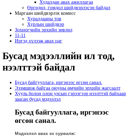
Худалдан авах ажиллагаа
Өргөдөл, гомдол шийдвэрлэсэн байдал
Маргаан шийдвэрлэх комисс
Хуралдааны тов
Хурлын шийдвэр
Зохиогчийн эрхийн зөвлөл
11-11
Иргэд хүлээж авах цаг
Бусад мэдээллийн ил тод,
нээлттэй байдал
Бусад байгууллага, иргэнээс өгсөн санал.
Эзэмшиж байгаа оюуны өмчийн эрхийн жагсаалт
Хууль болон олон улсын гэрээгээр нээлттэй байхаар
заасан бусад мэдээлэл
Бусад байгууллага, иргэнээс
өгсөн санал.
Мэдээлэл авах эх сурвалж: