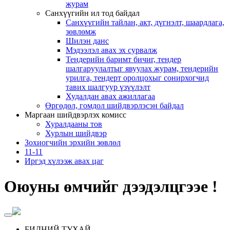
журам
Санхүүгийн ил тод байдал
Санхүүгийн тайлан, акт, дүгнэлт, шаардлага,
зөвлөмж
Шилэн данс
Мэдээлэл авах эх сурвалж
Тендерийн баримт бичиг, тендер
шалгаруулалтыг явуулах журам, тендерийн
урилга, тендерт оролцохыг сонирхогчид
тавих шалгуур үзүүлэлт
Худалдан авах ажиллагаа
Өргөдөл, гомдол шийдвэрлэсэн байдал
Маргаан шийдвэрлэх комисс
Хуралдааны тов
Хурлын шийдвэр
Зохиогчийн эрхийн зөвлөл
11-11
Иргэд хүлээж авах цаг
Оюуны өмчийг дээдэлцгээе !
БИДНИЙ ТУХАЙ