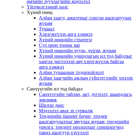
өмчийн зуучлагчийн мэдээлэл
Үйлчилгээний хөлс
Хүний нөөц
Албан хаагч, ажилтныг сонгон шалгаруулах
журам
Тушаал
Хэрэгжүүлэх арга хэмжээ
Хүний нөөцийн стратеги
Сул орон тооны зар
Хүний нөөцийн хууль, дүрэм, журам
Хүний нөөцийн удирдлагын ил тод байдлыг
хангах чиглэлээр авч хэрэгжүүлж байгаа
арга хэмжээ
Албан тушаалын тодорхойлолт
Албан хаагчийн ажлын гүйцэтгэлийг үнэлэх
журам
Санхүүгийн ил тод байдал
Санхүүгийн тайлан, акт, дүгнэлт, шаардлага,
зөвлөмж
Шилэн данс
Мэдээлэл авах эх сурвалж
Тендерийн баримт бичиг, тендер
шалгаруулалтыг явуулах журам, тендерийн
урилга, тендерт оролцохыг сонирхогчид
тавих шалгуур үзүүлэлт