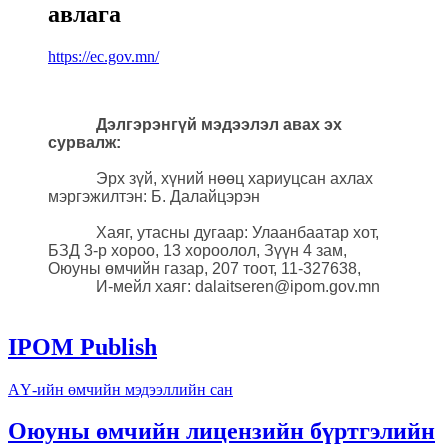
авлага
https://ec.gov.mn/
Дэлгэрэнгүй мэдээлэл авах эх
сурвалж:
Эрх зүй, хүний нөөц хариуцсан ахлах
мэргэжилтэн: Б. Далайцэрэн
Хаяг, утасны дугаар: Улаанбаатар хот,
БЗД 3-р хороо, 13 хороолол, Зүүн 4 зам,
Оюуны өмчийн газар, 207 тоот, 11-327638,
И-мейл хаяг: dalaitseren@ipom.gov.mn
IPOM Publish
АҮ-ийн өмчийн мэдээллийн сан
Оюуны өмчийн лицензийн бүртгэлийн