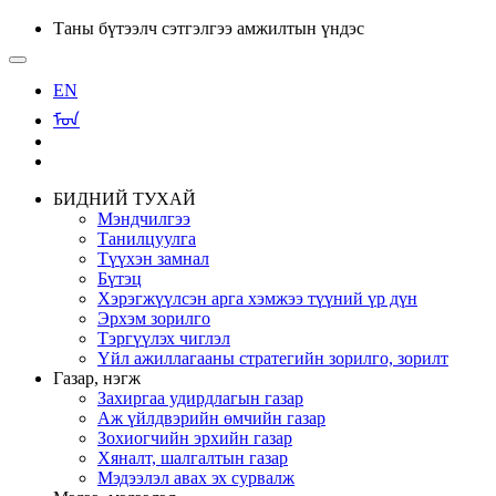
Таны бүтээлч сэтгэлгээ амжилтын үндэс
EN
ᠮᠣᠨ
БИДНИЙ ТУХАЙ
Мэндчилгээ
Танилцуулга
Түүхэн замнал
Бүтэц
Хэрэгжүүлсэн арга хэмжээ түүний үр дүн
Эрхэм зорилго
Тэргүүлэх чиглэл
Үйл ажиллагааны стратегийн зорилго, зорилт
Газар, нэгж
Захиргаа удирдлагын газар
Аж үйлдвэрийн өмчийн газар
Зохиогчийн эрхийн газар
Хяналт, шалгалтын газар
Мэдээлэл авах эх сурвалж