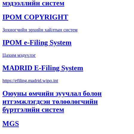
мэдээллийн систем
IPOM COPYRIGHT
Зохиогчийн эрхийн хайлтын систем
IPOM e-Filing System
Цахим мэдүүлэг
MADRID E-Filing System
https://efiling.madrid.wipo.int
Оюуны өмчийн зуучлал болон
итгэмжлэгдсэн төлөөлөгчийн
бүртгэлийн систем
MGS