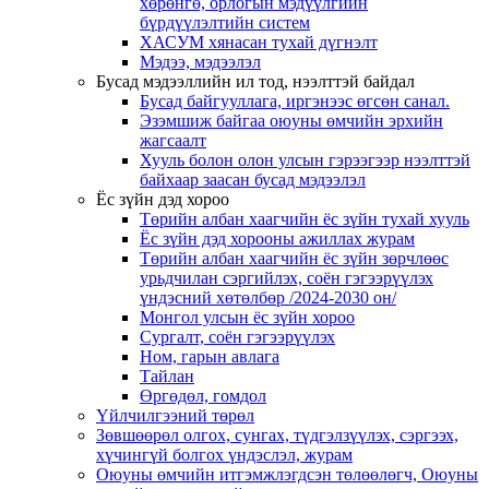
хөрөнгө, орлогын мэдүүлгийн
бүрдүүлэлтийн систем
ХАСУМ хянасан тухай дүгнэлт
Мэдээ, мэдээлэл
Бусад мэдээллийн ил тод, нээлттэй байдал
Бусад байгууллага, иргэнээс өгсөн санал.
Эзэмшиж байгаа оюуны өмчийн эрхийн
жагсаалт
Хууль болон олон улсын гэрээгээр нээлттэй
байхаар заасан бусад мэдээлэл
Ёс зүйн дэд хороо
Төрийн албан хаагчийн ёс зүйн тухай хууль
Ёс зүйн дэд хорооны ажиллах журам
Төрийн албан хаагчийн ёс зүйн зөрчлөөс
урьдчилан сэргийлэх, соён гэгээрүүлэх
үндэсний хөтөлбөр /2024-2030 он/
Монгол улсын ёс зүйн хороо
Cургалт, cоён гэгээрүүлэх
Ном, гарын авлага
Тайлан
Өргөдөл, гомдол
Үйлчилгээний төрөл
Зөвшөөрөл олгох, сунгах, түдгэлзүүлэх, сэргээх,
хүчингүй болгох үндэслэл, журам
Оюуны өмчийн итгэмжлэгдсэн төлөөлөгч, Оюуны