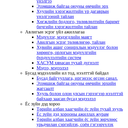
үнэлгээ
Эзэмшиж байгаа оюуны өмчийн эрх
Хуулийн хэрэгжилтийн үр дагаврын
үнэлгээний тайлан
Хөгжлийн бодлого, төлөвлөлтийн баримт
бичгийн хэрэгжилтийн тайлан
Авлигын эсрэг үйл ажиллагаа
Мэдүүлэг, мэдэгдлийн маягт
Авилгын эсрэг төлөвлөгөө, тайлан
Хувийн ашиг сонирхлын мэдүүлэг болон
хөрөнгө, орлогын мэдүүлгийн
бүрдүүлэлтийн систем
ХАСУМ хянасан тухай дүгнэлт
Мэдээ, мэдээлэл
Бусад мэдээллийн ил тод, нээлттэй байдал
Бусад байгууллага, иргэнээс өгсөн санал.
Эзэмшиж байгаа оюуны өмчийн эрхийн
жагсаалт
Хууль болон олон улсын гэрээгээр нээлттэй
байхаар заасан бусад мэдээлэл
Ёс зүйн дэд хороо
Төрийн албан хаагчийн ёс зүйн тухай хууль
Ёс зүйн дэд хорооны ажиллах журам
Төрийн албан хаагчийн ёс зүйн зөрчлөөс
урьдчилан сэргийлэх, соён гэгээрүүлэх