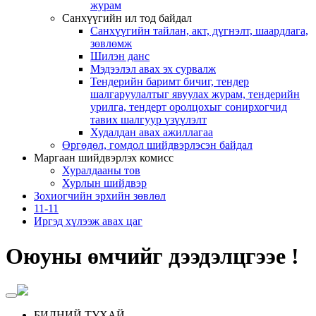
журам
Санхүүгийн ил тод байдал
Санхүүгийн тайлан, акт, дүгнэлт, шаардлага,
зөвлөмж
Шилэн данс
Мэдээлэл авах эх сурвалж
Тендерийн баримт бичиг, тендер
шалгаруулалтыг явуулах журам, тендерийн
урилга, тендерт оролцохыг сонирхогчид
тавих шалгуур үзүүлэлт
Худалдан авах ажиллагаа
Өргөдөл, гомдол шийдвэрлэсэн байдал
Маргаан шийдвэрлэх комисс
Хуралдааны тов
Хурлын шийдвэр
Зохиогчийн эрхийн зөвлөл
11-11
Иргэд хүлээж авах цаг
Оюуны өмчийг дээдэлцгээе !
БИДНИЙ ТУХАЙ