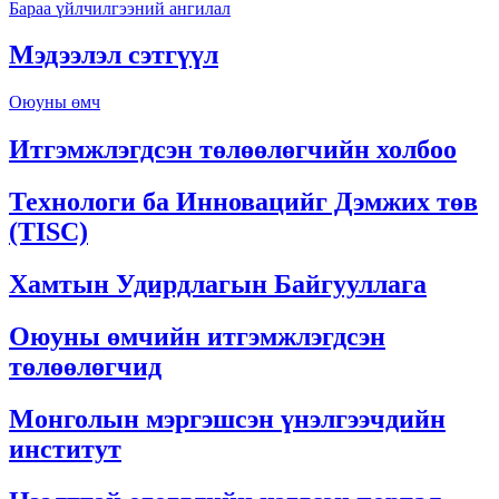
Бараа үйлчилгээний ангилал
Мэдээлэл сэтгүүл
Оюуны өмч
Итгэмжлэгдсэн төлөөлөгчийн холбоо
Технологи ба Инновацийг Дэмжих төв
(TISC)
Хамтын Удирдлагын Байгууллага
Оюуны өмчийн итгэмжлэгдсэн
төлөөлөгчид
Монголын мэргэшсэн үнэлгээчдийн
институт