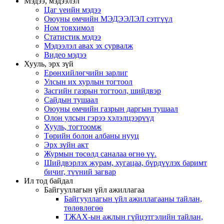
Мэдээ, мэдээлэл
Цаг үеийн мэдээ
Оюуны өмчийн МЭДЭЭЛЭЛ сэтгүүл
Ном товхимол
Статистик мэдээ
Мэдээлэл авах эх сурвалж
Видео мэдээ
Хууль, эрх зүй
Ерөнхийлөгчийн зарлиг
Улсын их хурлын тогтоол
Засгийн газрын тогтоол, шийдвэр
Сайдын тушаал
Оюуны өмчийн газрын даргын тушаал
Олон улсын гэрээ хэлэлцээрүүд
Хууль, тогтоомж
Төрийн болон албаны нууц
Эрх зүйн акт
Журмын төсөлд саналаа өгнө үү.
Шийдвэрлэх журам, хугацаа, бүрдүүлэх баримт
бичиг, түүний загвар
Ил тод байдал
Байгууллагын үйл ажиллагаа
Байгууллагын үйл ажиллагааны тайлан,
төлөвлөгөө
ТЖАХ-ын ажлын гүйцэтгэлийн тайлан,