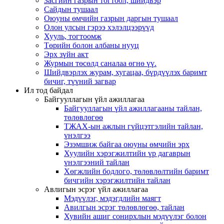
Засгийн газрын тогтоол, шийдвэр
Сайдын тушаал
Оюуны өмчийн газрын даргын тушаал
Олон улсын гэрээ хэлэлцээрүүд
Хууль, тогтоомж
Төрийн болон албаны нууц
Эрх зүйн акт
Журмын төсөлд саналаа өгнө үү.
Шийдвэрлэх журам, хугацаа, бүрдүүлэх баримт
бичиг, түүний загвар
Ил тод байдал
Байгууллагын үйл ажиллагаа
Байгууллагын үйл ажиллагааны тайлан,
төлөвлөгөө
ТЖАХ-ын ажлын гүйцэтгэлийн тайлан,
үнэлгээ
Эзэмшиж байгаа оюуны өмчийн эрх
Хуулийн хэрэгжилтийн үр дагаврын
үнэлгээний тайлан
Хөгжлийн бодлого, төлөвлөлтийн баримт
бичгийн хэрэгжилтийн тайлан
Авлигын эсрэг үйл ажиллагаа
Мэдүүлэг, мэдэгдлийн маягт
Авилгын эсрэг төлөвлөгөө, тайлан
Хувийн ашиг сонирхлын мэдүүлэг болон