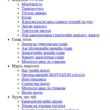
Мэндчилгээ
Танилцуулга
Түүхэн замнал
Бүтэц
Хэрэгжүүлсэн арга хэмжээ түүний үр дүн
Эрхэм зорилго
Тэргүүлэх чиглэл
Үйл ажиллагааны стратегийн зорилго, зорилт
Газар, нэгж
Захиргаа удирдлагын газар
Аж үйлдвэрийн өмчийн газар
Зохиогчийн эрхийн газар
Хяналт, шалгалтын газар
Мэдээлэл авах эх сурвалж
Мэдээ, мэдээлэл
Цаг үеийн мэдээ
Оюуны өмчийн МЭДЭЭЛЭЛ сэтгүүл
Ном товхимол
Статистик мэдээ
Мэдээлэл авах эх сурвалж
Видео мэдээ
Хууль, эрх зүй
Ерөнхийлөгчийн зарлиг
Улсын их хурлын тогтоол