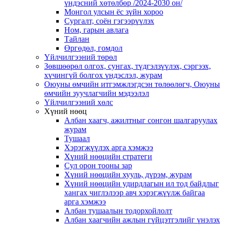
үндэсний хөтөлбөр /2024-2030 он/
Монгол улсын ёс зүйн хороо
Cургалт, cоён гэгээрүүлэх
Ном, гарын авлага
Тайлан
Өргөдөл, гомдол
Үйлчилгээний төрөл
Зөвшөөрөл олгох, сунгах, түдгэлзүүлэх, сэргээх,
хүчингүй болгох үндэслэл, журам
Оюуны өмчийн итгэмжлэгдсэн төлөөлөгч, Оюуны
өмчийн зуучлагчийн мэдээлэл
Үйлчилгээний хөлс
Хүний нөөц
Албан хаагч, ажилтныг сонгон шалгаруулах
журам
Тушаал
Хэрэгжүүлэх арга хэмжээ
Хүний нөөцийн стратеги
Сул орон тооны зар
Хүний нөөцийн хууль, дүрэм, журам
Хүний нөөцийн удирдлагын ил тод байдлыг
хангах чиглэлээр авч хэрэгжүүлж байгаа
арга хэмжээ
Албан тушаалын тодорхойлолт
Албан хаагчийн ажлын гүйцэтгэлийг үнэлэх