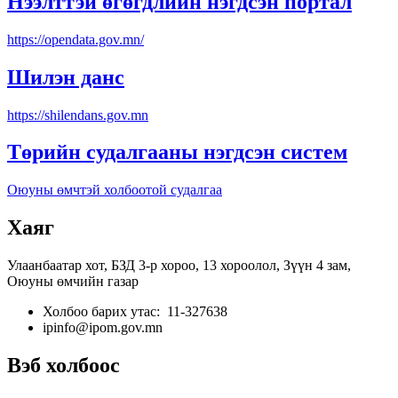
Нээлттэй өгөгдлийн нэгдсэн портал
https://opendata.gov.mn/
Шилэн данс
https://shilendans.gov.mn
Төрийн судалгааны нэгдсэн систем
Оюуны өмчтэй холбоотой судалгаа
Хаяг
Улаанбаатар хот, БЗД 3-р хороо, 13 хороолол, Зүүн 4 зам,
Оюуны өмчийн газар
Холбоо барих утас: 11-327638
ipinfo@ipom.gov.mn
Вэб холбоос