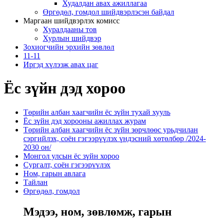
Худалдан авах ажиллагаа
Өргөдөл, гомдол шийдвэрлэсэн байдал
Маргаан шийдвэрлэх комисс
Хуралдааны тов
Хурлын шийдвэр
Зохиогчийн эрхийн зөвлөл
11-11
Иргэд хүлээж авах цаг
Ёс зүйн дэд хороо
Төрийн албан хаагчийн ёс зүйн тухай хууль
Ёс зүйн дэд хорооны ажиллах журам
Төрийн албан хаагчийн ёс зүйн зөрчлөөс урьдчилан
сэргийлэх, соён гэгээрүүлэх үндэсний хөтөлбөр /2024-
2030 он/
Монгол улсын ёс зүйн хороо
Cургалт, cоён гэгээрүүлэх
Ном, гарын авлага
Тайлан
Өргөдөл, гомдол
Мэдээ, ном, зөвлөмж, гарын