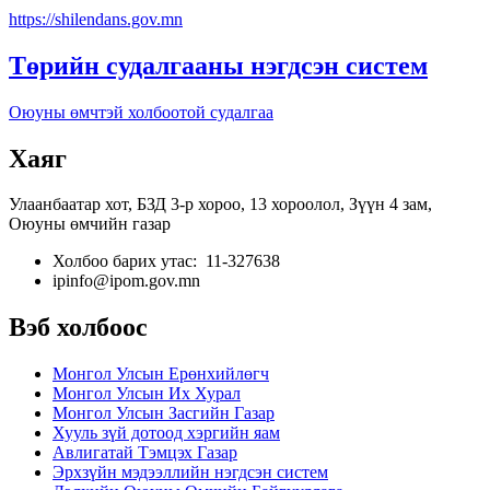
https://shilendans.gov.mn
Төрийн судалгааны нэгдсэн систем
Оюуны өмчтэй холбоотой судалгаа
Хаяг
Улаанбаатар хот, БЗД 3-р хороо, 13 хороолол, Зүүн 4 зам,
Оюуны өмчийн газар
Холбоо барих утас: 11-327638
ipinfo@ipom.gov.mn
Вэб холбоос
Монгол Улсын Ерөнхийлөгч
Монгол Улсын Их Хурал
Монгол Улсын Засгийн Газар
Хууль зүй дотоод хэргийн яам
Авлигатай Тэмцэх Газар
Эрхзүйн мэдээллийн нэгдсэн систем