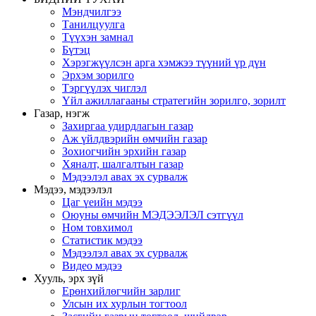
Мэндчилгээ
Танилцуулга
Түүхэн замнал
Бүтэц
Хэрэгжүүлсэн арга хэмжээ түүний үр дүн
Эрхэм зорилго
Тэргүүлэх чиглэл
Үйл ажиллагааны стратегийн зорилго, зорилт
Газар, нэгж
Захиргаа удирдлагын газар
Аж үйлдвэрийн өмчийн газар
Зохиогчийн эрхийн газар
Хяналт, шалгалтын газар
Мэдээлэл авах эх сурвалж
Мэдээ, мэдээлэл
Цаг үеийн мэдээ
Оюуны өмчийн МЭДЭЭЛЭЛ сэтгүүл
Ном товхимол
Статистик мэдээ
Мэдээлэл авах эх сурвалж
Видео мэдээ
Хууль, эрх зүй
Ерөнхийлөгчийн зарлиг
Улсын их хурлын тогтоол