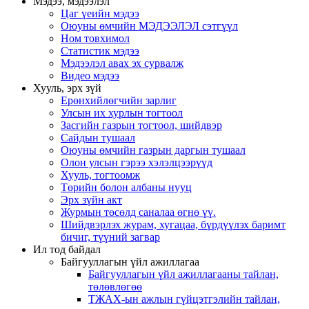
Мэдээ, мэдээлэл
Цаг үеийн мэдээ
Оюуны өмчийн МЭДЭЭЛЭЛ сэтгүүл
Ном товхимол
Статистик мэдээ
Мэдээлэл авах эх сурвалж
Видео мэдээ
Хууль, эрх зүй
Ерөнхийлөгчийн зарлиг
Улсын их хурлын тогтоол
Засгийн газрын тогтоол, шийдвэр
Сайдын тушаал
Оюуны өмчийн газрын даргын тушаал
Олон улсын гэрээ хэлэлцээрүүд
Хууль, тогтоомж
Төрийн болон албаны нууц
Эрх зүйн акт
Журмын төсөлд саналаа өгнө үү.
Шийдвэрлэх журам, хугацаа, бүрдүүлэх баримт
бичиг, түүний загвар
Ил тод байдал
Байгууллагын үйл ажиллагаа
Байгууллагын үйл ажиллагааны тайлан,
төлөвлөгөө
ТЖАХ-ын ажлын гүйцэтгэлийн тайлан,