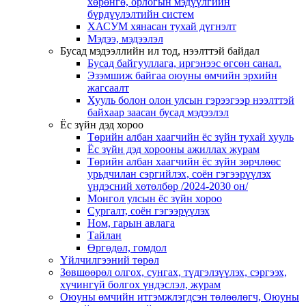
хөрөнгө, орлогын мэдүүлгийн
бүрдүүлэлтийн систем
ХАСУМ хянасан тухай дүгнэлт
Мэдээ, мэдээлэл
Бусад мэдээллийн ил тод, нээлттэй байдал
Бусад байгууллага, иргэнээс өгсөн санал.
Эзэмшиж байгаа оюуны өмчийн эрхийн
жагсаалт
Хууль болон олон улсын гэрээгээр нээлттэй
байхаар заасан бусад мэдээлэл
Ёс зүйн дэд хороо
Төрийн албан хаагчийн ёс зүйн тухай хууль
Ёс зүйн дэд хорооны ажиллах журам
Төрийн албан хаагчийн ёс зүйн зөрчлөөс
урьдчилан сэргийлэх, соён гэгээрүүлэх
үндэсний хөтөлбөр /2024-2030 он/
Монгол улсын ёс зүйн хороо
Cургалт, cоён гэгээрүүлэх
Ном, гарын авлага
Тайлан
Өргөдөл, гомдол
Үйлчилгээний төрөл
Зөвшөөрөл олгох, сунгах, түдгэлзүүлэх, сэргээх,
хүчингүй болгох үндэслэл, журам
Оюуны өмчийн итгэмжлэгдсэн төлөөлөгч, Оюуны