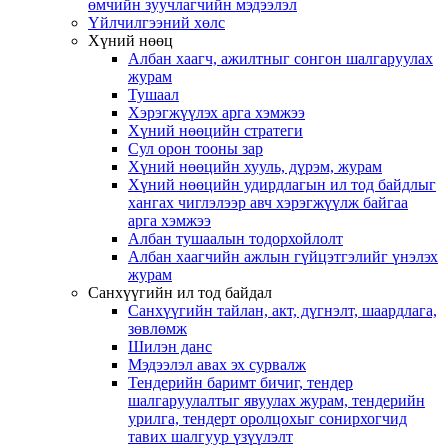
өмчийн зуучлагчийн мэдээлэл
Үйлчилгээний хөлс
Хүний нөөц
Албан хаагч, ажилтныг сонгон шалгаруулах
журам
Тушаал
Хэрэгжүүлэх арга хэмжээ
Хүний нөөцийн стратеги
Сул орон тооны зар
Хүний нөөцийн хууль, дүрэм, журам
Хүний нөөцийн удирдлагын ил тод байдлыг
хангах чиглэлээр авч хэрэгжүүлж байгаа
арга хэмжээ
Албан тушаалын тодорхойлолт
Албан хаагчийн ажлын гүйцэтгэлийг үнэлэх
журам
Санхүүгийн ил тод байдал
Санхүүгийн тайлан, акт, дүгнэлт, шаардлага,
зөвлөмж
Шилэн данс
Мэдээлэл авах эх сурвалж
Тендерийн баримт бичиг, тендер
шалгаруулалтыг явуулах журам, тендерийн
урилга, тендерт оролцохыг сонирхогчид
тавих шалгуур үзүүлэлт