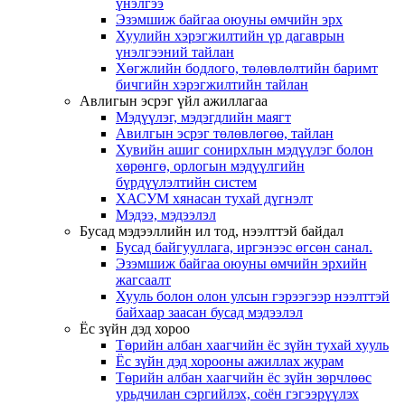
үнэлгээ
Эзэмшиж байгаа оюуны өмчийн эрх
Хуулийн хэрэгжилтийн үр дагаврын
үнэлгээний тайлан
Хөгжлийн бодлого, төлөвлөлтийн баримт
бичгийн хэрэгжилтийн тайлан
Авлигын эсрэг үйл ажиллагаа
Мэдүүлэг, мэдэгдлийн маягт
Авилгын эсрэг төлөвлөгөө, тайлан
Хувийн ашиг сонирхлын мэдүүлэг болон
хөрөнгө, орлогын мэдүүлгийн
бүрдүүлэлтийн систем
ХАСУМ хянасан тухай дүгнэлт
Мэдээ, мэдээлэл
Бусад мэдээллийн ил тод, нээлттэй байдал
Бусад байгууллага, иргэнээс өгсөн санал.
Эзэмшиж байгаа оюуны өмчийн эрхийн
жагсаалт
Хууль болон олон улсын гэрээгээр нээлттэй
байхаар заасан бусад мэдээлэл
Ёс зүйн дэд хороо
Төрийн албан хаагчийн ёс зүйн тухай хууль
Ёс зүйн дэд хорооны ажиллах журам
Төрийн албан хаагчийн ёс зүйн зөрчлөөс
урьдчилан сэргийлэх, соён гэгээрүүлэх