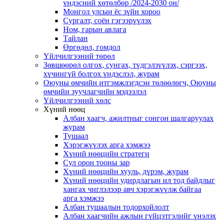
үндэсний хөтөлбөр /2024-2030 он/
Монгол улсын ёс зүйн хороо
Cургалт, cоён гэгээрүүлэх
Ном, гарын авлага
Тайлан
Өргөдөл, гомдол
Үйлчилгээний төрөл
Зөвшөөрөл олгох, сунгах, түдгэлзүүлэх, сэргээх,
хүчингүй болгох үндэслэл, журам
Оюуны өмчийн итгэмжлэгдсэн төлөөлөгч, Оюуны
өмчийн зуучлагчийн мэдээлэл
Үйлчилгээний хөлс
Хүний нөөц
Албан хаагч, ажилтныг сонгон шалгаруулах
журам
Тушаал
Хэрэгжүүлэх арга хэмжээ
Хүний нөөцийн стратеги
Сул орон тооны зар
Хүний нөөцийн хууль, дүрэм, журам
Хүний нөөцийн удирдлагын ил тод байдлыг
хангах чиглэлээр авч хэрэгжүүлж байгаа
арга хэмжээ
Албан тушаалын тодорхойлолт
Албан хаагчийн ажлын гүйцэтгэлийг үнэлэх