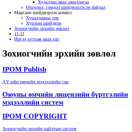
Худалдан авах ажиллагаа
Өргөдөл, гомдол шийдвэрлэсэн байдал
Маргаан шийдвэрлэх комисс
Хуралдааны тов
Хурлын шийдвэр
Зохиогчийн эрхийн зөвлөл
11-11
Иргэд хүлээж авах цаг
Зохиогчийн эрхийн зөвлөл
IPOM Publish
АҮ-ийн өмчийн мэдээллийн сан
Оюуны өмчийн лицензийн бүртгэлийн
мэдээллийн систем
IPOM COPYRIGHT
Зохиогчийн эрхийн хайлтын систем