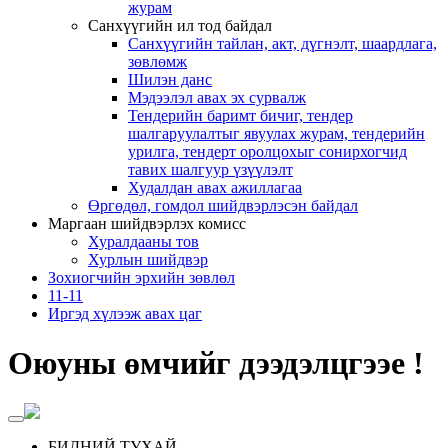
журам
Санхүүгийн ил тод байдал
Санхүүгийн тайлан, акт, дүгнэлт, шаардлага,
зөвлөмж
Шилэн данс
Мэдээлэл авах эх сурвалж
Тендерийн баримт бичиг, тендер
шалгаруулалтыг явуулах журам, тендерийн
урилга, тендерт оролцохыг сонирхогчид
тавих шалгуур үзүүлэлт
Худалдан авах ажиллагаа
Өргөдөл, гомдол шийдвэрлэсэн байдал
Маргаан шийдвэрлэх комисс
Хуралдааны тов
Хурлын шийдвэр
Зохиогчийн эрхийн зөвлөл
11-11
Иргэд хүлээж авах цаг
Оюуны өмчийг дээдэлцгээе !
БИДНИЙ ТУХАЙ