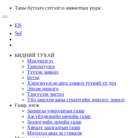
Таны бүтээлч сэтгэлгээ амжилтын үндэс
EN
ᠮᠣᠨ
БИДНИЙ ТУХАЙ
Мэндчилгээ
Танилцуулга
Түүхэн замнал
Бүтэц
Хэрэгжүүлсэн арга хэмжээ түүний үр дүн
Эрхэм зорилго
Тэргүүлэх чиглэл
Үйл ажиллагааны стратегийн зорилго, зорилт
Газар, нэгж
Захиргаа удирдлагын газар
Аж үйлдвэрийн өмчийн газар
Зохиогчийн эрхийн газар
Хяналт, шалгалтын газар
Мэдээлэл авах эх сурвалж