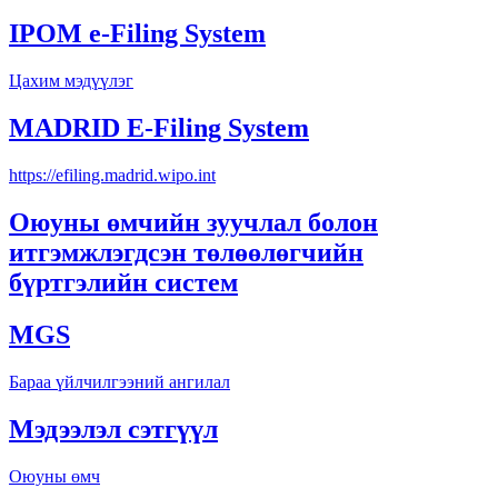
IPOM e-Filing System
Цахим мэдүүлэг
MADRID E-Filing System
https://efiling.madrid.wipo.int
Оюуны өмчийн зуучлал болон
итгэмжлэгдсэн төлөөлөгчийн
бүртгэлийн систем
MGS
Бараа үйлчилгээний ангилал
Мэдээлэл сэтгүүл
Оюуны өмч