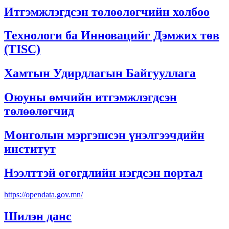
Итгэмжлэгдсэн төлөөлөгчийн холбоо
Технологи ба Инновацийг Дэмжих төв
(TISC)
Хамтын Удирдлагын Байгууллага
Оюуны өмчийн итгэмжлэгдсэн
төлөөлөгчид
Монголын мэргэшсэн үнэлгээчдийн
институт
Нээлттэй өгөгдлийн нэгдсэн портал
https://opendata.gov.mn/
Шилэн данс