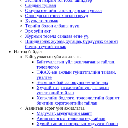
Засгийн газрын тогтоол, шийдвэр
Сайдын тушаал
Оюуны өмчийн газрын даргын тушаал
Олон улсын гэрээ хэлэлцээрүүд
Хууль, тогтоомж
Төрийн болон албаны нууц
Эрх зүйн акт
Журмын төсөлд саналаа өгнө үү.
Шийдвэрлэх журам, хугацаа, бүрдүүлэх баримт
бичиг, түүний загвар
Ил тод байдал
Байгууллагын үйл ажиллагаа
Байгууллагын үйл ажиллагааны тайлан,
төлөвлөгөө
ТЖАХ-ын ажлын гүйцэтгэлийн тайлан,
үнэлгээ
Эзэмшиж байгаа оюуны өмчийн эрх
Хуулийн хэрэгжилтийн үр дагаврын
үнэлгээний тайлан
Хөгжлийн бодлого, төлөвлөлтийн баримт
бичгийн хэрэгжилтийн тайлан
Авлигын эсрэг үйл ажиллагаа
Мэдүүлэг, мэдэгдлийн маягт
Авилгын эсрэг төлөвлөгөө, тайлан
Хувийн ашиг сонирхлын мэдүүлэг болон