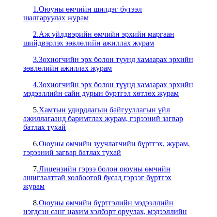
1.Оюуны өмчийн шилдэг бүтээл
шалгаруулах журам
2.Аж үйлдвэрийн өмчийн эрхийн маргаан
шийдвэрлэх зөвлөлийн ажиллах журам
3.Зохиогчийн эрх болон түүнд хамаарах эрхийн
зөвлөлийн ажиллах журам
4.Зохиогчийн эрх болон түүнд хамаарах эрхийн
мэдээллийн сайн дурын бүртгэл хөтлөх журам
5
.Хамтын удирдлагын байгууллагын үйл
ажиллагаанд баримтлах журам, гэрээний загвар
батлах тухай
6.
Оюуны өмчийн зуучлагчийн бүртгэх, журам,
гэрээний загвар батлах тухай
7
.Лицензийн гэрээ болон оюуны өмчийн
ашиглалттай холбоотой бусад гэрээг бүртгэх
журам
8
.Оюуны өмчийн бүртгэлийн мэдээллийн
нэгдсэн санг цахим хэлбэрт оруулах, мэдээллийн