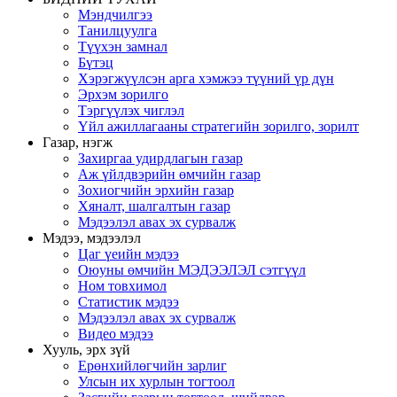
Мэндчилгээ
Танилцуулга
Түүхэн замнал
Бүтэц
Хэрэгжүүлсэн арга хэмжээ түүний үр дүн
Эрхэм зорилго
Тэргүүлэх чиглэл
Үйл ажиллагааны стратегийн зорилго, зорилт
Газар, нэгж
Захиргаа удирдлагын газар
Аж үйлдвэрийн өмчийн газар
Зохиогчийн эрхийн газар
Хяналт, шалгалтын газар
Мэдээлэл авах эх сурвалж
Мэдээ, мэдээлэл
Цаг үеийн мэдээ
Оюуны өмчийн МЭДЭЭЛЭЛ сэтгүүл
Ном товхимол
Статистик мэдээ
Мэдээлэл авах эх сурвалж
Видео мэдээ
Хууль, эрх зүй
Ерөнхийлөгчийн зарлиг
Улсын их хурлын тогтоол