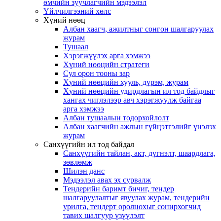
өмчийн зуучлагчийн мэдээлэл
Үйлчилгээний хөлс
Хүний нөөц
Албан хаагч, ажилтныг сонгон шалгаруулах
журам
Тушаал
Хэрэгжүүлэх арга хэмжээ
Хүний нөөцийн стратеги
Сул орон тооны зар
Хүний нөөцийн хууль, дүрэм, журам
Хүний нөөцийн удирдлагын ил тод байдлыг
хангах чиглэлээр авч хэрэгжүүлж байгаа
арга хэмжээ
Албан тушаалын тодорхойлолт
Албан хаагчийн ажлын гүйцэтгэлийг үнэлэх
журам
Санхүүгийн ил тод байдал
Санхүүгийн тайлан, акт, дүгнэлт, шаардлага,
зөвлөмж
Шилэн данс
Мэдээлэл авах эх сурвалж
Тендерийн баримт бичиг, тендер
шалгаруулалтыг явуулах журам, тендерийн
урилга, тендерт оролцохыг сонирхогчид
тавих шалгуур үзүүлэлт