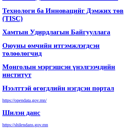
Технологи ба Инновацийг Дэмжих төв
(TISC)
Хамтын Удирдлагын Байгууллага
Оюуны өмчийн итгэмжлэгдсэн
төлөөлөгчид
Монголын мэргэшсэн үнэлгээчдийн
институт
Нээлттэй өгөгдлийн нэгдсэн портал
https://opendata.gov.mn/
Шилэн данс
https://shilendans.gov.mn