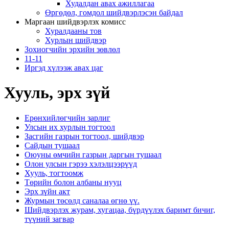
Худалдан авах ажиллагаа
Өргөдөл, гомдол шийдвэрлэсэн байдал
Маргаан шийдвэрлэх комисс
Хуралдааны тов
Хурлын шийдвэр
Зохиогчийн эрхийн зөвлөл
11-11
Иргэд хүлээж авах цаг
Хууль, эрх зүй
Ерөнхийлөгчийн зарлиг
Улсын их хурлын тогтоол
Засгийн газрын тогтоол, шийдвэр
Сайдын тушаал
Оюуны өмчийн газрын даргын тушаал
Олон улсын гэрээ хэлэлцээрүүд
Хууль, тогтоомж
Төрийн болон албаны нууц
Эрх зүйн акт
Журмын төсөлд саналаа өгнө үү.
Шийдвэрлэх журам, хугацаа, бүрдүүлэх баримт бичиг,
түүний загвар