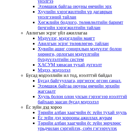
үнэлгээ
Эзэмшиж байгаа оюуны өмчийн эрх
Хуулийн хэрэгжилтийн үр дагаврын
үнэлгээний тайлан
Хөгжлийн бодлого, төлөвлөлтийн баримт
бичгийн хэрэгжилтийн тайлан
Авлигын эсрэг үйл ажиллагаа
Мэдүүлэг, мэдэгдлийн маягт
Авилгын эсрэг төлөвлөгөө, тайлан
Хувийн ашиг сонирхлын мэдүүлэг болон
хөрөнгө, орлогын мэдүүлгийн
бүрдүүлэлтийн систем
ХАСУМ хянасан тухай дүгнэлт
Мэдээ, мэдээлэл
Бусад мэдээллийн ил тод, нээлттэй байдал
Бусад байгууллага, иргэнээс өгсөн санал.
Эзэмшиж байгаа оюуны өмчийн эрхийн
жагсаалт
Хууль болон олон улсын гэрээгээр нээлттэй
байхаар заасан бусад мэдээлэл
Ёс зүйн дэд хороо
Төрийн албан хаагчийн ёс зүйн тухай хууль
Ёс зүйн дэд хорооны ажиллах журам
Төрийн албан хаагчийн ёс зүйн зөрчлөөс
урьдчилан сэргийлэх, соён гэгээрүүлэх