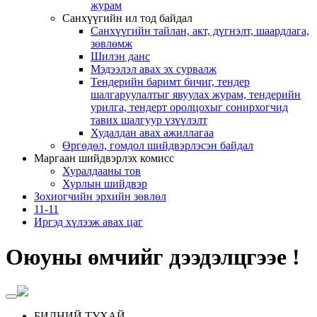
журам
Санхүүгийн ил тод байдал
Санхүүгийн тайлан, акт, дүгнэлт, шаардлага,
зөвлөмж
Шилэн данс
Мэдээлэл авах эх сурвалж
Тендерийн баримт бичиг, тендер
шалгаруулалтыг явуулах журам, тендерийн
урилга, тендерт оролцохыг сонирхогчид
тавих шалгуур үзүүлэлт
Худалдан авах ажиллагаа
Өргөдөл, гомдол шийдвэрлэсэн байдал
Маргаан шийдвэрлэх комисс
Хуралдааны тов
Хурлын шийдвэр
Зохиогчийн эрхийн зөвлөл
11-11
Иргэд хүлээж авах цаг
Оюуны өмчийг дээдэлцгээе !
БИДНИЙ ТУХАЙ