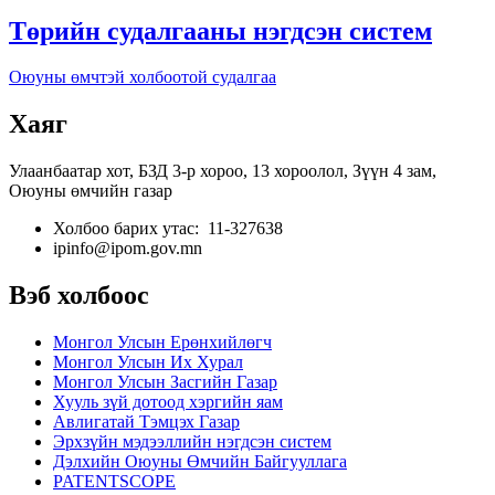
Төрийн судалгааны нэгдсэн систем
Оюуны өмчтэй холбоотой судалгаа
Хаяг
Улаанбаатар хот, БЗД 3-р хороо, 13 хороолол, Зүүн 4 зам,
Оюуны өмчийн газар
Холбоо барих утас: 11-327638
ipinfo@ipom.gov.mn
Вэб холбоос
Монгол Улсын Ерөнхийлөгч
Монгол Улсын Их Хурал
Монгол Улсын Засгийн Газар
Хууль зүй дотоод хэргийн яам
Авлигатай Тэмцэх Газар
Эрхзүйн мэдээллийн нэгдсэн систем
Дэлхийн Оюуны Өмчийн Байгууллага
PATENTSCOPE