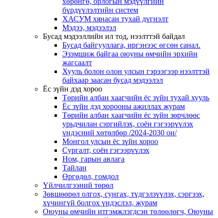
хөрөнгө, орлогын мэдүүлгийн
бүрдүүлэлтийн систем
ХАСУМ хянасан тухай дүгнэлт
Мэдээ, мэдээлэл
Бусад мэдээллийн ил тод, нээлттэй байдал
Бусад байгууллага, иргэнээс өгсөн санал.
Эзэмшиж байгаа оюуны өмчийн эрхийн
жагсаалт
Хууль болон олон улсын гэрээгээр нээлттэй
байхаар заасан бусад мэдээлэл
Ёс зүйн дэд хороо
Төрийн албан хаагчийн ёс зүйн тухай хууль
Ёс зүйн дэд хорооны ажиллах журам
Төрийн албан хаагчийн ёс зүйн зөрчлөөс
урьдчилан сэргийлэх, соён гэгээрүүлэх
үндэсний хөтөлбөр /2024-2030 он/
Монгол улсын ёс зүйн хороо
Cургалт, cоён гэгээрүүлэх
Ном, гарын авлага
Тайлан
Өргөдөл, гомдол
Үйлчилгээний төрөл
Зөвшөөрөл олгох, сунгах, түдгэлзүүлэх, сэргээх,
хүчингүй болгох үндэслэл, журам
Оюуны өмчийн итгэмжлэгдсэн төлөөлөгч, Оюуны