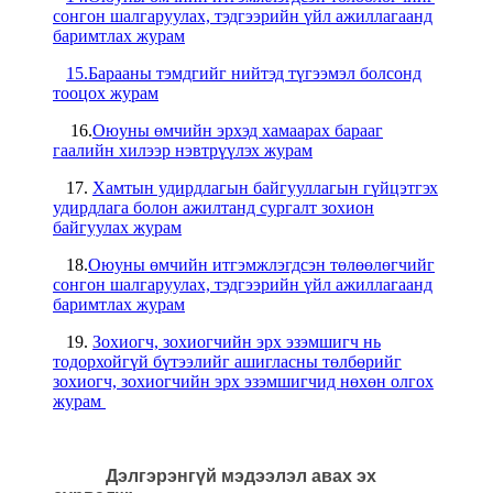
сонгон шалгаруулах, тэдгээрийн үйл ажиллагаанд
баримтлах журам
15.Барааны тэмдгийг нийтэд түгээмэл болсонд
тооцох журам
16.
Оюуны өмчийн эрхэд хамаарах барааг
гаалийн хилээр нэвтрүүлэх журам
17.
Хамтын удирдлагын байгууллагын гүйцэтгэх
удирдлага болон ажилтанд сургалт зохион
байгуулах журам
18.
Оюуны өмчийн итгэмжлэгдсэн төлөөлөгчийг
сонгон шалгаруулах, тэдгээрийн үйл ажиллагаанд
баримтлах журам
19.
Зохиогч, зохиогчийн эрх эзэмшигч нь
тодорхойгүй бүтээлийг ашигласны төлбөрийг
зохиогч, зохиогчийн эрх эзэмшигчид нөхөн олгох
журам
Дэлгэрэнгүй мэдээлэл авах эх