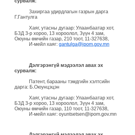
сурвалж:
Захиргаа удирдлагын газрын дарга
Г.Гантулга
Хаяг, утасны дугаар: Улаанбаатар хот,
БЗД 3-р хороо, 13 хороолол, Зүүн 4 зам,
Оюуны өмчийн газар, 210 тоот, 11-327638,
И-мейл хаяг:
gantulga@ipom.gov.mn
Дэлгэрэнгүй мэдээлэл авах эх
сурвалж:
Патент, барааны тэмдгийн хэлтсийн
дарга: Б.Оюунцэцэн
Хаяг, утасны дугаар: Улаанбаатар хот,
БЗД 3-р хороо, 13 хороолол, Зүүн 4 зам,
Оюуны өмчийн газар, 110 тоот, 11-327638,
И-мейл хаяг: oyuntsetsen@ipom.gov.mn
Дэлгэрэнгүй мэдээлэл авах эх