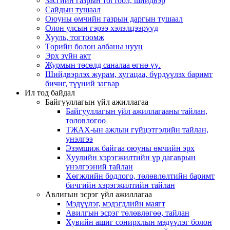
Засгийн газрын тогтоол, шийдвэр
Сайдын тушаал
Оюуны өмчийн газрын даргын тушаал
Олон улсын гэрээ хэлэлцээрүүд
Хууль, тогтоомж
Төрийн болон албаны нууц
Эрх зүйн акт
Журмын төсөлд саналаа өгнө үү.
Шийдвэрлэх журам, хугацаа, бүрдүүлэх баримт
бичиг, түүний загвар
Ил тод байдал
Байгууллагын үйл ажиллагаа
Байгууллагын үйл ажиллагааны тайлан,
төлөвлөгөө
ТЖАХ-ын ажлын гүйцэтгэлийн тайлан,
үнэлгээ
Эзэмшиж байгаа оюуны өмчийн эрх
Хуулийн хэрэгжилтийн үр дагаврын
үнэлгээний тайлан
Хөгжлийн бодлого, төлөвлөлтийн баримт
бичгийн хэрэгжилтийн тайлан
Авлигын эсрэг үйл ажиллагаа
Мэдүүлэг, мэдэгдлийн маягт
Авилгын эсрэг төлөвлөгөө, тайлан
Хувийн ашиг сонирхлын мэдүүлэг болон