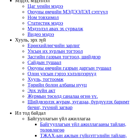
Мэдээ, мэдээлэл
Цаг үеийн мэдээ
Оюуны өмчийн МЭДЭЭЛЭЛ сэтгүүл
Ном товхимол
Статистик мэдээ
Мэдээлэл авах эх сурвалж
Видео мэдээ
Хууль, эрх зүй
Ерөнхийлөгчийн зарлиг
Улсын их хурлын тогтоол
Засгийн газрын тогтоол, шийдвэр
Сайдын тушаал
Оюуны өмчийн газрын даргын тушаал
Олон улсын гэрээ хэлэлцээрүүд
Хууль, тогтоомж
Төрийн болон албаны нууц
Эрх зүйн акт
Журмын төсөлд саналаа өгнө үү.
Шийдвэрлэх журам, хугацаа, бүрдүүлэх баримт
бичиг, түүний загвар
Ил тод байдал
Байгууллагын үйл ажиллагаа
Байгууллагын үйл ажиллагааны тайлан,
төлөвлөгөө
ТЖАХ-ын ажлын гүйцэтгэлийн тайлан,