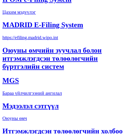
Цахим мэдүүлэг
MADRID E-Filing System
https://efiling.madrid.wipo.int
Оюуны өмчийн зуучлал болон
итгэмжлэгдсэн төлөөлөгчийн
бүртгэлийн систем
MGS
Бараа үйлчилгээний ангилал
Мэдээлэл сэтгүүл
Оюуны өмч
Итгэмжлэгдсэн төлөөлөгчийн холбоо