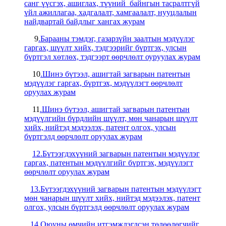
санг үүсгэх, ашиглах, түүний байнгын тасралтгүй
үйл ажиллагаа, хадгалалт, хамгаалалт, нууцлалын
найдвартай байдлыг хангах журам
9
.Барааны тэмдэг, газарзүйн заалтын мэдүүлэг
гаргах, шүүлт хийх, тэдгээрийг бүртгэх, улсын
бүртгэл хөтлөх, тэдгээрт өөрчлөлт оуруулах журам
10
.Шинэ бүтээл, ашигтай загварын патентын
мэдүүлэг гаргах, бүртгэх, мэдүүлэгт өөрчлөлт
оруулах журам
11
.Шинэ бүтээл, ашигтай загварын патентын
мэдүүлгийн бүрдлийн шүүлт, мөн чанарын шүүлт
хийх, нийтэд мэдээлэх, патент олгох, улсын
бүртгэлд өөрчлөлт оруулах журам
12.Бүтээгдэхүүний загварын патентын мэдүүлэг
гаргах, патентын мэдүүлгийг бүртгэх, мэдүүлэгт
өөрчлөлт оруулах журам
13.Бүтээгдэхүүний загварын патентын мэдүүлэгт
мөн чанарын шүүлт хийх, нийтэд мэдээлэх, патент
олгох, улсын бүртгэлд өөрчлөлт оруулах журам
14.Оюуны өмчийн итгэмжлэгдсэн төлөөлөгчийг