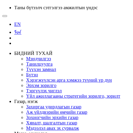
Таны бүтээлч сэтгэлгээ амжилтын үндэс
EN
ᠮᠣᠨ
БИДНИЙ ТУХАЙ
Мэндчилгээ
Танилцуулга
Түүхэн замнал
Бүтэц
Хэрэгжүүлсэн арга хэмжээ түүний үр дүн
Эрхэм зорилго
Тэргүүлэх чиглэл
Үйл ажиллагааны стратегийн зорилго, зорилт
Газар, нэгж
Захиргаа удирдлагын газар
Аж үйлдвэрийн өмчийн газар
Зохиогчийн эрхийн газар
Хяналт, шалгалтын газар
Мэдээлэл авах эх сурвалж