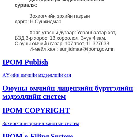
сурвалж:
Зохиогчийн эрхийн газрын
дарга: Н.Сүнжидмаа
Хаяг, утасны дугаар: Улаанбаатар хот,
БЗД 3-р хороо, 13 хороолол, Зүүн 4 зам,
Оюуны өмчийн газар, 107 тоот, 11-327638,
И-мейл хаяг: sunjidmaa@ipom.gov.mn
IPOM Publish
АҮ-ийн өмчийн мэдээллийн сан
Оюуны өмчийн лицензийн бүртгэлийн
мэдээллийн систем
IPOM COPYRIGHT
Зохиогчийн эрхийн хайлтын систем
IPOM e-Filing System