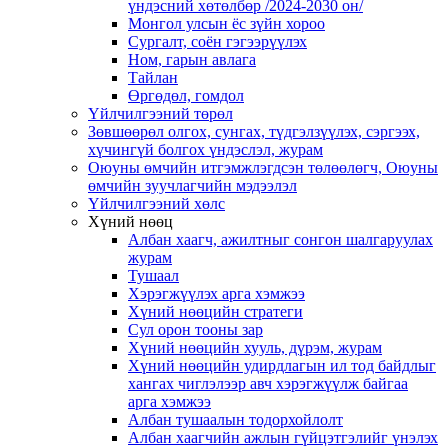
үндэсний хөтөлбөр /2024-2030 он/
Монгол улсын ёс зүйн хороо
Cургалт, cоён гэгээрүүлэх
Ном, гарын авлага
Тайлан
Өргөдөл, гомдол
Үйлчилгээний төрөл
Зөвшөөрөл олгох, сунгах, түдгэлзүүлэх, сэргээх,
хүчингүй болгох үндэслэл, журам
Оюуны өмчийн итгэмжлэгдсэн төлөөлөгч, Оюуны
өмчийн зуучлагчийн мэдээлэл
Үйлчилгээний хөлс
Хүний нөөц
Албан хаагч, ажилтныг сонгон шалгаруулах
журам
Тушаал
Хэрэгжүүлэх арга хэмжээ
Хүний нөөцийн стратеги
Сул орон тооны зар
Хүний нөөцийн хууль, дүрэм, журам
Хүний нөөцийн удирдлагын ил тод байдлыг
хангах чиглэлээр авч хэрэгжүүлж байгаа
арга хэмжээ
Албан тушаалын тодорхойлолт
Албан хаагчийн ажлын гүйцэтгэлийг үнэлэх