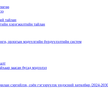
лөгөө
ээ
ий тайлан
гийн хэрэгжилтийн тайлан
нгө, орлогын мэдүүлгийн бүрдүүлэлтийн систем
алт
йхаар заасан бусад мэдээлэл
чилан сэргийлэх, соён гэгээрүүлэх үндэсний хөтөлбөр /2024-2030