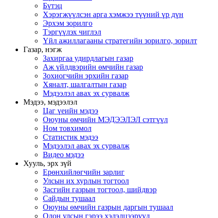
Бүтэц
Хэрэгжүүлсэн арга хэмжээ түүний үр дүн
Эрхэм зорилго
Тэргүүлэх чиглэл
Үйл ажиллагааны стратегийн зорилго, зорилт
Газар, нэгж
Захиргаа удирдлагын газар
Аж үйлдвэрийн өмчийн газар
Зохиогчийн эрхийн газар
Хяналт, шалгалтын газар
Мэдээлэл авах эх сурвалж
Мэдээ, мэдээлэл
Цаг үеийн мэдээ
Оюуны өмчийн МЭДЭЭЛЭЛ сэтгүүл
Ном товхимол
Статистик мэдээ
Мэдээлэл авах эх сурвалж
Видео мэдээ
Хууль, эрх зүй
Ерөнхийлөгчийн зарлиг
Улсын их хурлын тогтоол
Засгийн газрын тогтоол, шийдвэр
Сайдын тушаал
Оюуны өмчийн газрын даргын тушаал
Олон улсын гэрээ хэлэлцээрүүд