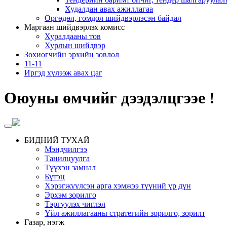
Худалдан авах ажиллагаа
Өргөдөл, гомдол шийдвэрлэсэн байдал
Маргаан шийдвэрлэх комисс
Хуралдааны тов
Хурлын шийдвэр
Зохиогчийн эрхийн зөвлөл
11-11
Иргэд хүлээж авах цаг
Оюуны өмчийг дээдэлцгээе !
БИДНИЙ ТУХАЙ
Мэндчилгээ
Танилцуулга
Түүхэн замнал
Бүтэц
Хэрэгжүүлсэн арга хэмжээ түүний үр дүн
Эрхэм зорилго
Тэргүүлэх чиглэл
Үйл ажиллагааны стратегийн зорилго, зорилт
Газар, нэгж