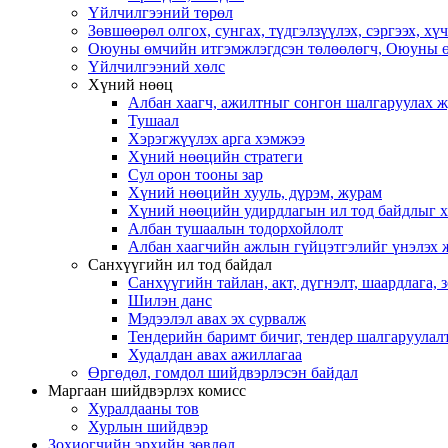
Үйлчилгээний төрөл
Зөвшөөрөл олгох, сунгах, түдгэлзүүлэх, сэргээх, х
Оюуны өмчийн итгэмжлэгдсэн төлөөлөгч, Оюуны ө
Үйлчилгээний хөлс
Хүний нөөц
Албан хаагч, ажилтныг сонгон шалгаруулах 
Тушаал
Хэрэгжүүлэх арга хэмжээ
Хүний нөөцийн стратеги
Сул орон тооны зар
Хүний нөөцийн хууль, дүрэм, журам
Хүний нөөцийн удирдлагын ил тод байдлыг ха
Албан тушаалын тодорхойлолт
Албан хаагчийн ажлын гүйцэтгэлийг үнэлэх 
Санхүүгийн ил тод байдал
Санхүүгийн тайлан, акт, дүгнэлт, шаардлага,
Шилэн данс
Мэдээлэл авах эх сурвалж
Тендерийн баримт бичиг, тендер шалгаруулал
Худалдан авах ажиллагаа
Өргөдөл, гомдол шийдвэрлэсэн байдал
Маргаан шийдвэрлэх комисс
Хуралдааны тов
Хурлын шийдвэр
Зохиогчийн эрхийн зөвлөл