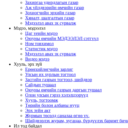
Захиргаа удирдлагын газар
Аж үйлдвэрийн өмчийн газар
Зохиогчийн эрхийн газар
Хяналт, шалгалтын газар
Мэдээлэл авах эх сурвалж
Мэдээ, мэдээлэл
Цаг үеийн мэдээ
Оюуны өмчийн МЭДЭЭЛЭЛ сэтгүүл
Ном товхимол
Статистик мэдээ
Мэдээлэл авах эх сурвалж
Видео мэдээ
Хууль, эрх зүй
Ерөнхийлөгчийн зарлиг
Улсын их хурлын тогтоол
Засгийн газрын тогтоол, шийдвэр
Сайдын тушаал
Оюуны өмчийн газрын даргын тушаал
Олон улсын гэрээ хэлэлцээрүүд
Хууль, тогтоомж
Төрийн болон албаны нууц
Эрх зүйн акт
Журмын төсөлд саналаа өгнө үү.
Шийдвэрлэх журам, хугацаа, бүрдүүлэх баримт бичи
Ил тод байдал