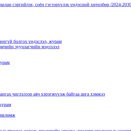
чилан сэргийлэх, соён гэгээрүүлэх үндэсний хөтөлбөр /2024-2030
үчингүй болгох үндэслэл, журам
мчийн зуучлагчийн мэдээлэл
журам
нгах чиглэлээр авч хэрэгжүүлж байгаа арга хэмжээ
журам
 зөвлөмж
тыг явуулах журам, тендерийн урилга, тендерт оролцохыг сонир