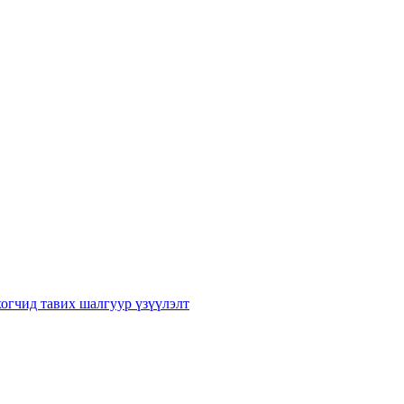
хогчид тавих шалгуур үзүүлэлт