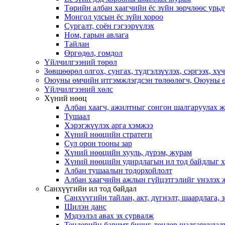
Төрийн албан хаагчийн ёс зүйн зөрчлөөс урьд
Монгол улсын ёс зүйн хороо
Cургалт, cоён гэгээрүүлэх
Ном, гарын авлага
Тайлан
Өргөдөл, гомдол
Үйлчилгээний төрөл
Зөвшөөрөл олгох, сунгах, түдгэлзүүлэх, сэргээх, х
Оюуны өмчийн итгэмжлэгдсэн төлөөлөгч, Оюуны ө
Үйлчилгээний хөлс
Хүний нөөц
Албан хаагч, ажилтныг сонгон шалгаруулах 
Тушаал
Хэрэгжүүлэх арга хэмжээ
Хүний нөөцийн стратеги
Сул орон тооны зар
Хүний нөөцийн хууль, дүрэм, журам
Хүний нөөцийн удирдлагын ил тод байдлыг ха
Албан тушаалын тодорхойлолт
Албан хаагчийн ажлын гүйцэтгэлийг үнэлэх 
Санхүүгийн ил тод байдал
Санхүүгийн тайлан, акт, дүгнэлт, шаардлага,
Шилэн данс
Мэдээлэл авах эх сурвалж
Тендерийн баримт бичиг, тендер шалгаруулал