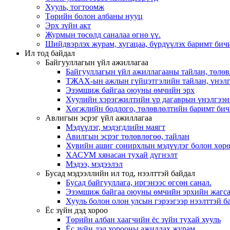
Хууль, тогтоомж
Төрийн болон албаны нууц
Эрх зүйн акт
Журмын төсөлд саналаа өгнө үү.
Шийдвэрлэх журам, хугацаа, бүрдүүлэх баримт бичи
Ил тод байдал
Байгууллагын үйл ажиллагаа
Байгууллагын үйл ажиллагааны тайлан, төлөв
ТЖАХ-ын ажлын гүйцэтгэлийн тайлан, үнэлг
Эзэмшиж байгаа оюуны өмчийн эрх
Хуулийн хэрэгжилтийн үр дагаврын үнэлгээн
Хөгжлийн бодлого, төлөвлөлтийн баримт бич
Авлигын эсрэг үйл ажиллагаа
Мэдүүлэг, мэдэгдлийн маягт
Авилгын эсрэг төлөвлөгөө, тайлан
Хувийн ашиг сонирхлын мэдүүлэг болон хөрө
ХАСУМ хянасан тухай дүгнэлт
Мэдээ, мэдээлэл
Бусад мэдээллийн ил тод, нээлттэй байдал
Бусад байгууллага, иргэнээс өгсөн санал.
Эзэмшиж байгаа оюуны өмчийн эрхийн жагса
Хууль болон олон улсын гэрээгээр нээлттэй ба
Ёс зүйн дэд хороо
Төрийн албан хаагчийн ёс зүйн тухай хууль
Ёс зүйн дэд хорооны ажиллах журам