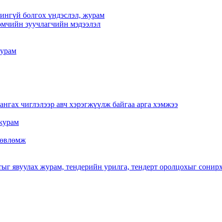
үчингүй болгох үндэслэл, журам
мчийн зуучлагчийн мэдээлэл
журам
нгах чиглэлээр авч хэрэгжүүлж байгаа арга хэмжээ
журам
 зөвлөмж
тыг явуулах журам, тендерийн урилга, тендерт оролцохыг сонир