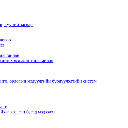
г, түүний загвар
лөгөө
ээ
ий тайлан
гийн хэрэгжилтийн тайлан
нгө, орлогын мэдүүлгийн бүрдүүлэлтийн систем
алт
йхаар заасан бусад мэдээлэл