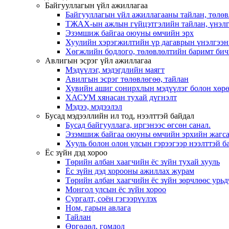
Байгууллагын үйл ажиллагаа
Байгууллагын үйл ажиллагааны тайлан, төлөв
ТЖАХ-ын ажлын гүйцэтгэлийн тайлан, үнэлг
Эзэмшиж байгаа оюуны өмчийн эрх
Хуулийн хэрэгжилтийн үр дагаврын үнэлгээн
Хөгжлийн бодлого, төлөвлөлтийн баримт бич
Авлигын эсрэг үйл ажиллагаа
Мэдүүлэг, мэдэгдлийн маягт
Авилгын эсрэг төлөвлөгөө, тайлан
Хувийн ашиг сонирхлын мэдүүлэг болон хөрө
ХАСУМ хянасан тухай дүгнэлт
Мэдээ, мэдээлэл
Бусад мэдээллийн ил тод, нээлттэй байдал
Бусад байгууллага, иргэнээс өгсөн санал.
Эзэмшиж байгаа оюуны өмчийн эрхийн жагса
Хууль болон олон улсын гэрээгээр нээлттэй ба
Ёс зүйн дэд хороо
Төрийн албан хаагчийн ёс зүйн тухай хууль
Ёс зүйн дэд хорооны ажиллах журам
Төрийн албан хаагчийн ёс зүйн зөрчлөөс урьд
Монгол улсын ёс зүйн хороо
Cургалт, cоён гэгээрүүлэх
Ном, гарын авлага
Тайлан
Өргөдөл, гомдол