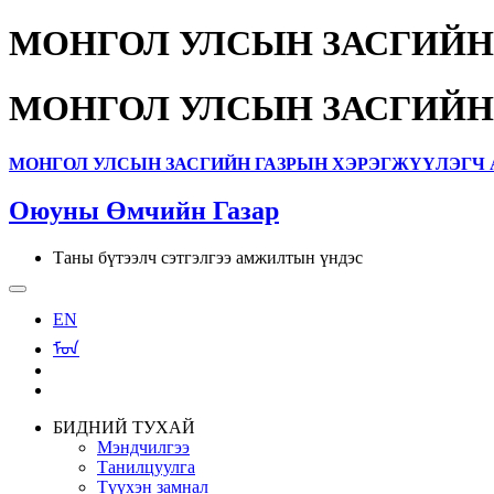
МОНГОЛ УЛСЫН ЗАСГИЙН
МОНГОЛ УЛСЫН ЗАСГИЙН
МОНГОЛ УЛСЫН ЗАСГИЙН ГАЗРЫН ХЭРЭГЖҮҮЛЭГЧ 
Оюуны Өмчийн Газар
Таны бүтээлч сэтгэлгээ амжилтын үндэс
EN
ᠮᠣᠨ
БИДНИЙ ТУХАЙ
Мэндчилгээ
Танилцуулга
Түүхэн замнал