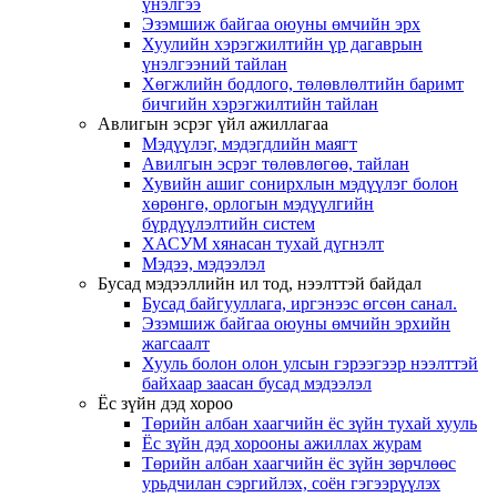
үнэлгээ
Эзэмшиж байгаа оюуны өмчийн эрх
Хуулийн хэрэгжилтийн үр дагаврын
үнэлгээний тайлан
Хөгжлийн бодлого, төлөвлөлтийн баримт
бичгийн хэрэгжилтийн тайлан
Авлигын эсрэг үйл ажиллагаа
Мэдүүлэг, мэдэгдлийн маягт
Авилгын эсрэг төлөвлөгөө, тайлан
Хувийн ашиг сонирхлын мэдүүлэг болон
хөрөнгө, орлогын мэдүүлгийн
бүрдүүлэлтийн систем
ХАСУМ хянасан тухай дүгнэлт
Мэдээ, мэдээлэл
Бусад мэдээллийн ил тод, нээлттэй байдал
Бусад байгууллага, иргэнээс өгсөн санал.
Эзэмшиж байгаа оюуны өмчийн эрхийн
жагсаалт
Хууль болон олон улсын гэрээгээр нээлттэй
байхаар заасан бусад мэдээлэл
Ёс зүйн дэд хороо
Төрийн албан хаагчийн ёс зүйн тухай хууль
Ёс зүйн дэд хорооны ажиллах журам
Төрийн албан хаагчийн ёс зүйн зөрчлөөс
урьдчилан сэргийлэх, соён гэгээрүүлэх