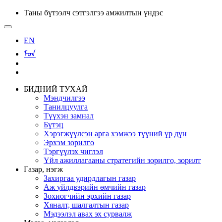
Таны бүтээлч сэтгэлгээ амжилтын үндэс
EN
ᠮᠣᠨ
БИДНИЙ ТУХАЙ
Мэндчилгээ
Танилцуулга
Түүхэн замнал
Бүтэц
Хэрэгжүүлсэн арга хэмжээ түүний үр дүн
Эрхэм зорилго
Тэргүүлэх чиглэл
Үйл ажиллагааны стратегийн зорилго, зорилт
Газар, нэгж
Захиргаа удирдлагын газар
Аж үйлдвэрийн өмчийн газар
Зохиогчийн эрхийн газар
Хяналт, шалгалтын газар
Мэдээлэл авах эх сурвалж