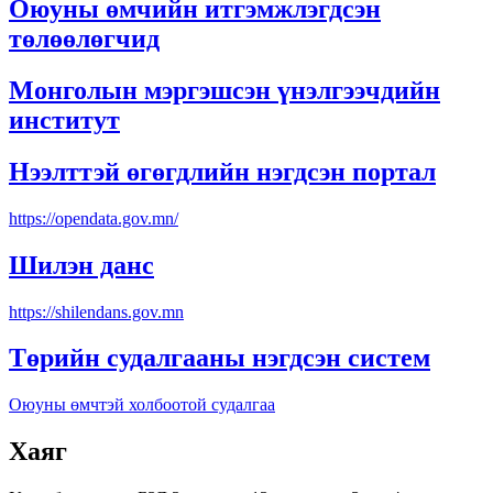
Оюуны өмчийн итгэмжлэгдсэн
төлөөлөгчид
Монголын мэргэшсэн үнэлгээчдийн
институт
Нээлттэй өгөгдлийн нэгдсэн портал
https://opendata.gov.mn/
Шилэн данс
https://shilendans.gov.mn
Төрийн судалгааны нэгдсэн систем
Оюуны өмчтэй холбоотой судалгаа
Хаяг