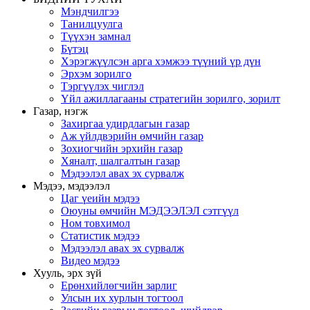
Мэндчилгээ
Танилцуулга
Түүхэн замнал
Бүтэц
Хэрэгжүүлсэн арга хэмжээ түүний үр дүн
Эрхэм зорилго
Тэргүүлэх чиглэл
Үйл ажиллагааны стратегийн зорилго, зорилт
Газар, нэгж
Захиргаа удирдлагын газар
Аж үйлдвэрийн өмчийн газар
Зохиогчийн эрхийн газар
Хяналт, шалгалтын газар
Мэдээлэл авах эх сурвалж
Мэдээ, мэдээлэл
Цаг үеийн мэдээ
Оюуны өмчийн МЭДЭЭЛЭЛ сэтгүүл
Ном товхимол
Статистик мэдээ
Мэдээлэл авах эх сурвалж
Видео мэдээ
Хууль, эрх зүй
Ерөнхийлөгчийн зарлиг
Улсын их хурлын тогтоол