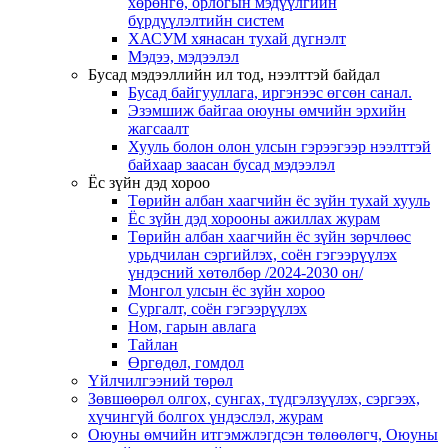
хөрөнгө, орлогын мэдүүлгийн
бүрдүүлэлтийн систем
ХАСУМ хянасан тухай дүгнэлт
Мэдээ, мэдээлэл
Бусад мэдээллийн ил тод, нээлттэй байдал
Бусад байгууллага, иргэнээс өгсөн санал.
Эзэмшиж байгаа оюуны өмчийн эрхийн
жагсаалт
Хууль болон олон улсын гэрээгээр нээлттэй
байхаар заасан бусад мэдээлэл
Ёс зүйн дэд хороо
Төрийн албан хаагчийн ёс зүйн тухай хууль
Ёс зүйн дэд хорооны ажиллах журам
Төрийн албан хаагчийн ёс зүйн зөрчлөөс
урьдчилан сэргийлэх, соён гэгээрүүлэх
үндэсний хөтөлбөр /2024-2030 он/
Монгол улсын ёс зүйн хороо
Cургалт, cоён гэгээрүүлэх
Ном, гарын авлага
Тайлан
Өргөдөл, гомдол
Үйлчилгээний төрөл
Зөвшөөрөл олгох, сунгах, түдгэлзүүлэх, сэргээх,
хүчингүй болгох үндэслэл, журам
Оюуны өмчийн итгэмжлэгдсэн төлөөлөгч, Оюуны