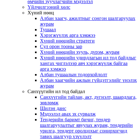
өмчийн зуучлагчийн мэдээлэл
Үйлчилгээний хөлс
Хүний нөөц
Албан хаагч, ажилтныг сонгон шалгаруулах
журам
Тушаал
Хэрэгжүүлэх арга хэмжээ
Хүний нөөцийн стратеги
Сул орон тооны зар
Хүний нөөцийн хууль, дүрэм, журам
Хүний нөөцийн удирдлагын ил тод байдлыг
хангах чиглэлээр авч хэрэгжүүлж байгаа
арга хэмжээ
Албан тушаалын тодорхойлолт
Албан хаагчийн ажлын гүйцэтгэлийг үнэлэх
журам
Санхүүгийн ил тод байдал
Санхүүгийн тайлан, акт, дүгнэлт, шаардлага,
зөвлөмж
Шилэн данс
Мэдээлэл авах эх сурвалж
Тендерийн баримт бичиг, тендер
шалгаруулалтыг явуулах журам, тендерийн
урилга, тендерт оролцохыг сонирхогчид
тавих шалгуур үзүүлэлт