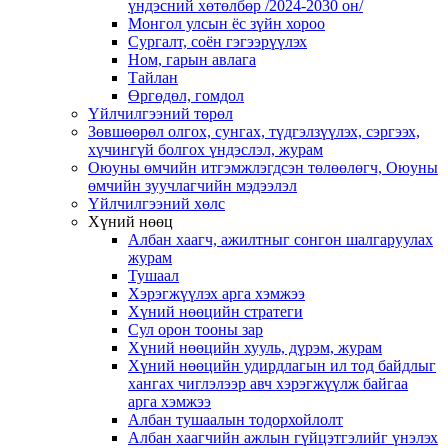
үндэсний хөтөлбөр /2024-2030 он/
Монгол улсын ёс зүйн хороо
Cургалт, cоён гэгээрүүлэх
Ном, гарын авлага
Тайлан
Өргөдөл, гомдол
Үйлчилгээний төрөл
Зөвшөөрөл олгох, сунгах, түдгэлзүүлэх, сэргээх,
хүчингүй болгох үндэслэл, журам
Оюуны өмчийн итгэмжлэгдсэн төлөөлөгч, Оюуны
өмчийн зуучлагчийн мэдээлэл
Үйлчилгээний хөлс
Хүний нөөц
Албан хаагч, ажилтныг сонгон шалгаруулах
журам
Тушаал
Хэрэгжүүлэх арга хэмжээ
Хүний нөөцийн стратеги
Сул орон тооны зар
Хүний нөөцийн хууль, дүрэм, журам
Хүний нөөцийн удирдлагын ил тод байдлыг
хангах чиглэлээр авч хэрэгжүүлж байгаа
арга хэмжээ
Албан тушаалын тодорхойлолт
Албан хаагчийн ажлын гүйцэтгэлийг үнэлэх