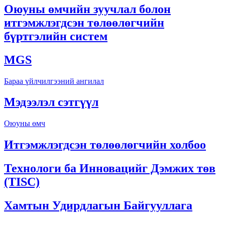
Оюуны өмчийн зуучлал болон
итгэмжлэгдсэн төлөөлөгчийн
бүртгэлийн систем
MGS
Бараа үйлчилгээний ангилал
Мэдээлэл сэтгүүл
Оюуны өмч
Итгэмжлэгдсэн төлөөлөгчийн холбоо
Технологи ба Инновацийг Дэмжих төв
(TISC)
Хамтын Удирдлагын Байгууллага