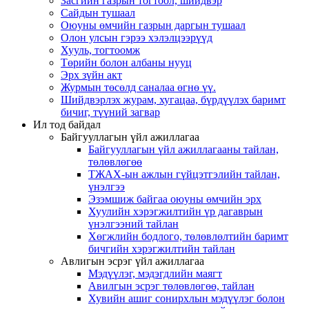
Засгийн газрын тогтоол, шийдвэр
Сайдын тушаал
Оюуны өмчийн газрын даргын тушаал
Олон улсын гэрээ хэлэлцээрүүд
Хууль, тогтоомж
Төрийн болон албаны нууц
Эрх зүйн акт
Журмын төсөлд саналаа өгнө үү.
Шийдвэрлэх журам, хугацаа, бүрдүүлэх баримт
бичиг, түүний загвар
Ил тод байдал
Байгууллагын үйл ажиллагаа
Байгууллагын үйл ажиллагааны тайлан,
төлөвлөгөө
ТЖАХ-ын ажлын гүйцэтгэлийн тайлан,
үнэлгээ
Эзэмшиж байгаа оюуны өмчийн эрх
Хуулийн хэрэгжилтийн үр дагаврын
үнэлгээний тайлан
Хөгжлийн бодлого, төлөвлөлтийн баримт
бичгийн хэрэгжилтийн тайлан
Авлигын эсрэг үйл ажиллагаа
Мэдүүлэг, мэдэгдлийн маягт
Авилгын эсрэг төлөвлөгөө, тайлан
Хувийн ашиг сонирхлын мэдүүлэг болон