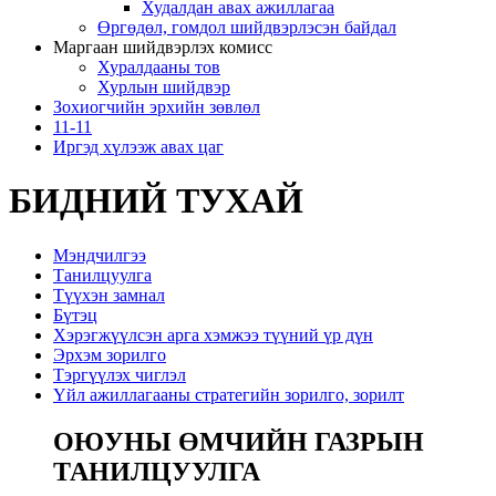
Худалдан авах ажиллагаа
Өргөдөл, гомдол шийдвэрлэсэн байдал
Маргаан шийдвэрлэх комисс
Хуралдааны тов
Хурлын шийдвэр
Зохиогчийн эрхийн зөвлөл
11-11
Иргэд хүлээж авах цаг
БИДНИЙ ТУХАЙ
Мэндчилгээ
Танилцуулга
Түүхэн замнал
Бүтэц
Хэрэгжүүлсэн арга хэмжээ түүний үр дүн
Эрхэм зорилго
Тэргүүлэх чиглэл
Үйл ажиллагааны стратегийн зорилго, зорилт
ОЮУНЫ ӨМЧИЙН ГАЗРЫН
ТАНИЛЦУУЛГА