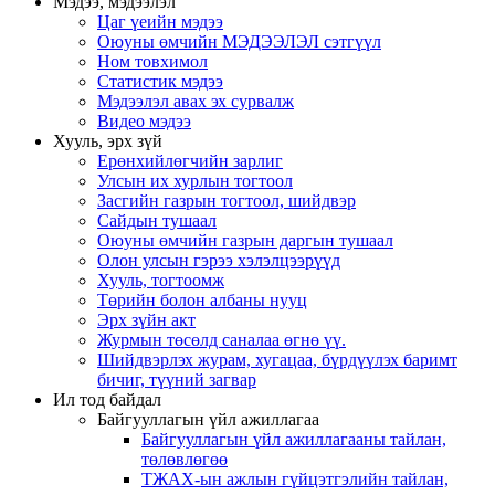
Мэдээ, мэдээлэл
Цаг үеийн мэдээ
Оюуны өмчийн МЭДЭЭЛЭЛ сэтгүүл
Ном товхимол
Статистик мэдээ
Мэдээлэл авах эх сурвалж
Видео мэдээ
Хууль, эрх зүй
Ерөнхийлөгчийн зарлиг
Улсын их хурлын тогтоол
Засгийн газрын тогтоол, шийдвэр
Сайдын тушаал
Оюуны өмчийн газрын даргын тушаал
Олон улсын гэрээ хэлэлцээрүүд
Хууль, тогтоомж
Төрийн болон албаны нууц
Эрх зүйн акт
Журмын төсөлд саналаа өгнө үү.
Шийдвэрлэх журам, хугацаа, бүрдүүлэх баримт
бичиг, түүний загвар
Ил тод байдал
Байгууллагын үйл ажиллагаа
Байгууллагын үйл ажиллагааны тайлан,
төлөвлөгөө
ТЖАХ-ын ажлын гүйцэтгэлийн тайлан,