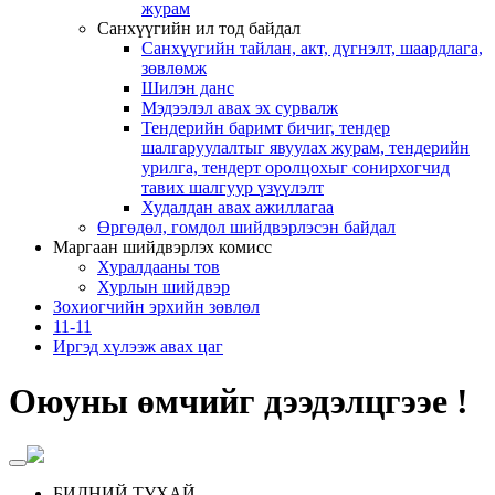
журам
Санхүүгийн ил тод байдал
Санхүүгийн тайлан, акт, дүгнэлт, шаардлага,
зөвлөмж
Шилэн данс
Мэдээлэл авах эх сурвалж
Тендерийн баримт бичиг, тендер
шалгаруулалтыг явуулах журам, тендерийн
урилга, тендерт оролцохыг сонирхогчид
тавих шалгуур үзүүлэлт
Худалдан авах ажиллагаа
Өргөдөл, гомдол шийдвэрлэсэн байдал
Маргаан шийдвэрлэх комисс
Хуралдааны тов
Хурлын шийдвэр
Зохиогчийн эрхийн зөвлөл
11-11
Иргэд хүлээж авах цаг
Оюуны өмчийг дээдэлцгээе !
БИДНИЙ ТУХАЙ