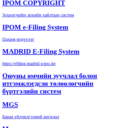
IPOM COPYRIGHT
Зохиогчийн эрхийн хайлтын систем
IPOM e-Filing System
Цахим мэдүүлэг
MADRID E-Filing System
https://efiling.madrid.wipo.int
Оюуны өмчийн зуучлал болон
итгэмжлэгдсэн төлөөлөгчийн
бүртгэлийн систем
MGS
Бараа үйлчилгээний ангилал