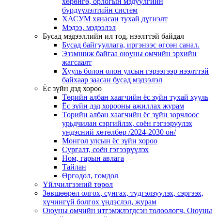
хөрөнгө, орлогын мэдүүлгийн
бүрдүүлэлтийн систем
ХАСУМ хянасан тухай дүгнэлт
Мэдээ, мэдээлэл
Бусад мэдээллийн ил тод, нээлттэй байдал
Бусад байгууллага, иргэнээс өгсөн санал.
Эзэмшиж байгаа оюуны өмчийн эрхийн
жагсаалт
Хууль болон олон улсын гэрээгээр нээлттэй
байхаар заасан бусад мэдээлэл
Ёс зүйн дэд хороо
Төрийн албан хаагчийн ёс зүйн тухай хууль
Ёс зүйн дэд хорооны ажиллах журам
Төрийн албан хаагчийн ёс зүйн зөрчлөөс
урьдчилан сэргийлэх, соён гэгээрүүлэх
үндэсний хөтөлбөр /2024-2030 он/
Монгол улсын ёс зүйн хороо
Cургалт, cоён гэгээрүүлэх
Ном, гарын авлага
Тайлан
Өргөдөл, гомдол
Үйлчилгээний төрөл
Зөвшөөрөл олгох, сунгах, түдгэлзүүлэх, сэргээх,
хүчингүй болгох үндэслэл, журам
Оюуны өмчийн итгэмжлэгдсэн төлөөлөгч, Оюуны