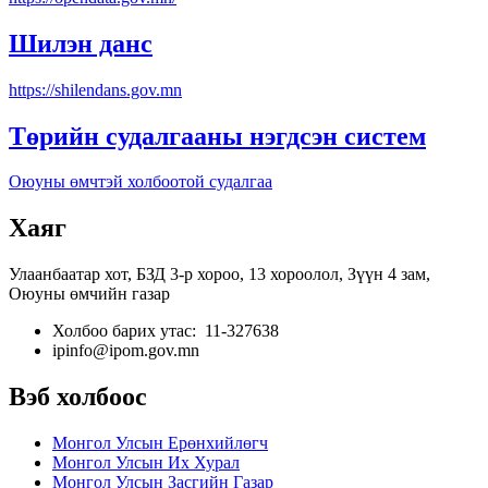
Шилэн данс
https://shilendans.gov.mn
Төрийн судалгааны нэгдсэн систем
Оюуны өмчтэй холбоотой судалгаа
Хаяг
Улаанбаатар хот, БЗД 3-р хороо, 13 хороолол, Зүүн 4 зам,
Оюуны өмчийн газар
Холбоо барих утас: 11-327638
ipinfo@ipom.gov.mn
Вэб холбоос
Монгол Улсын Ерөнхийлөгч
Монгол Улсын Их Хурал
Монгол Улсын Засгийн Газар