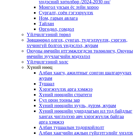
үндэсний хөтөлбөр /2024-2030 он/
Монгол улсын ёс зүйн хороо
Cургалт, cоён гэгээрүүлэх
Ном, гарын авлага
Тайлан
Өргөдөл, гомдол
Үйлчилгээний төрөл
Зөвшөөрөл олгох, сунгах, түдгэлзүүлэх, сэргээх,
хүчингүй болгох үндэслэл, журам
Оюуны өмчийн итгэмжлэгдсэн төлөөлөгч, Оюуны
өмчийн зуучлагчийн мэдээлэл
Үйлчилгээний хөлс
Хүний нөөц
Албан хаагч, ажилтныг сонгон шалгаруулах
журам
Тушаал
Хэрэгжүүлэх арга хэмжээ
Хүний нөөцийн стратеги
Сул орон тооны зар
Хүний нөөцийн хууль, дүрэм, журам
Хүний нөөцийн удирдлагын ил тод байдлыг
хангах чиглэлээр авч хэрэгжүүлж байгаа
арга хэмжээ
Албан тушаалын тодорхойлолт
Албан хаагчийн ажлын гүйцэтгэлийг үнэлэх