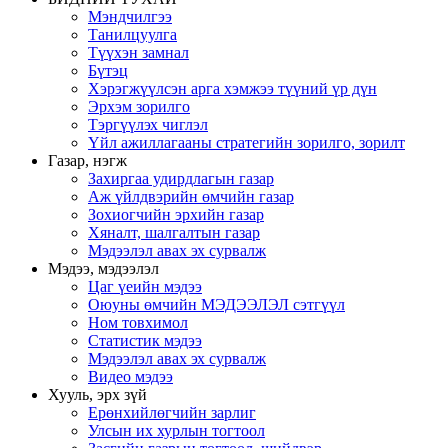
Мэндчилгээ
Танилцуулга
Түүхэн замнал
Бүтэц
Хэрэгжүүлсэн арга хэмжээ түүний үр дүн
Эрхэм зорилго
Тэргүүлэх чиглэл
Үйл ажиллагааны стратегийн зорилго, зорилт
Газар, нэгж
Захиргаа удирдлагын газар
Аж үйлдвэрийн өмчийн газар
Зохиогчийн эрхийн газар
Хяналт, шалгалтын газар
Мэдээлэл авах эх сурвалж
Мэдээ, мэдээлэл
Цаг үеийн мэдээ
Оюуны өмчийн МЭДЭЭЛЭЛ сэтгүүл
Ном товхимол
Статистик мэдээ
Мэдээлэл авах эх сурвалж
Видео мэдээ
Хууль, эрх зүй
Ерөнхийлөгчийн зарлиг
Улсын их хурлын тогтоол