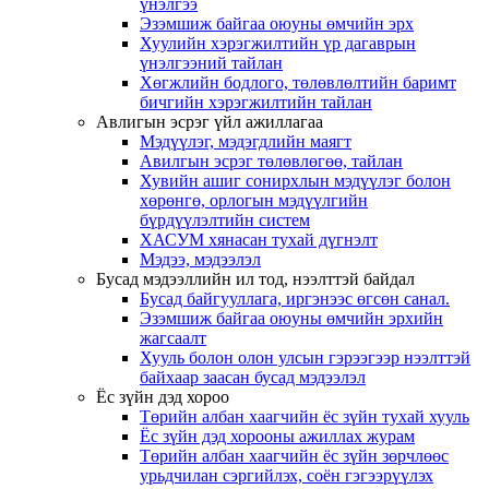
үнэлгээ
Эзэмшиж байгаа оюуны өмчийн эрх
Хуулийн хэрэгжилтийн үр дагаврын
үнэлгээний тайлан
Хөгжлийн бодлого, төлөвлөлтийн баримт
бичгийн хэрэгжилтийн тайлан
Авлигын эсрэг үйл ажиллагаа
Мэдүүлэг, мэдэгдлийн маягт
Авилгын эсрэг төлөвлөгөө, тайлан
Хувийн ашиг сонирхлын мэдүүлэг болон
хөрөнгө, орлогын мэдүүлгийн
бүрдүүлэлтийн систем
ХАСУМ хянасан тухай дүгнэлт
Мэдээ, мэдээлэл
Бусад мэдээллийн ил тод, нээлттэй байдал
Бусад байгууллага, иргэнээс өгсөн санал.
Эзэмшиж байгаа оюуны өмчийн эрхийн
жагсаалт
Хууль болон олон улсын гэрээгээр нээлттэй
байхаар заасан бусад мэдээлэл
Ёс зүйн дэд хороо
Төрийн албан хаагчийн ёс зүйн тухай хууль
Ёс зүйн дэд хорооны ажиллах журам
Төрийн албан хаагчийн ёс зүйн зөрчлөөс
урьдчилан сэргийлэх, соён гэгээрүүлэх