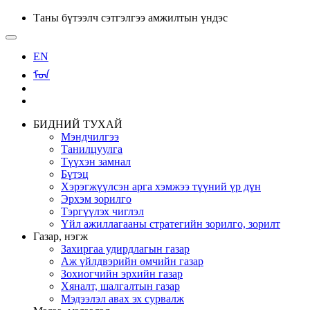
Таны бүтээлч сэтгэлгээ амжилтын үндэс
EN
ᠮᠣᠨ
БИДНИЙ ТУХАЙ
Мэндчилгээ
Танилцуулга
Түүхэн замнал
Бүтэц
Хэрэгжүүлсэн арга хэмжээ түүний үр дүн
Эрхэм зорилго
Тэргүүлэх чиглэл
Үйл ажиллагааны стратегийн зорилго, зорилт
Газар, нэгж
Захиргаа удирдлагын газар
Аж үйлдвэрийн өмчийн газар
Зохиогчийн эрхийн газар
Хяналт, шалгалтын газар
Мэдээлэл авах эх сурвалж