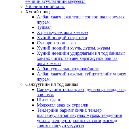
өмчийн зуучлагчийн мэдээлэл
Үйлчилгээний хөлс
Хүний нөөц
Албан хаагч, ажилтныг сонгон шалгаруулах
журам
Тушаал
Хэрэгжүүлэх арга хэмжээ
Хүний нөөцийн стратеги
Сул орон тооны зар
Хүний нөөцийн хууль, дүрэм, журам
Хүний нөөцийн удирдлагын ил тод байдлыг
хангах чиглэлээр авч хэрэгжүүлж байгаа
арга хэмжээ
Албан тушаалын тодорхойлолт
Албан хаагчийн ажлын гүйцэтгэлийг үнэлэх
журам
Санхүүгийн ил тод байдал
Санхүүгийн тайлан, акт, дүгнэлт, шаардлага,
зөвлөмж
Шилэн данс
Мэдээлэл авах эх сурвалж
Тендерийн баримт бичиг, тендер
шалгаруулалтыг явуулах журам, тендерийн
урилга, тендерт оролцохыг сонирхогчид
тавих шалгуур үзүүлэлт