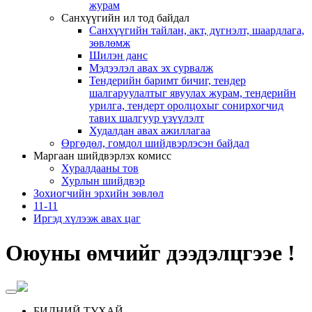
журам
Санхүүгийн ил тод байдал
Санхүүгийн тайлан, акт, дүгнэлт, шаардлага,
зөвлөмж
Шилэн данс
Мэдээлэл авах эх сурвалж
Тендерийн баримт бичиг, тендер
шалгаруулалтыг явуулах журам, тендерийн
урилга, тендерт оролцохыг сонирхогчид
тавих шалгуур үзүүлэлт
Худалдан авах ажиллагаа
Өргөдөл, гомдол шийдвэрлэсэн байдал
Маргаан шийдвэрлэх комисс
Хуралдааны тов
Хурлын шийдвэр
Зохиогчийн эрхийн зөвлөл
11-11
Иргэд хүлээж авах цаг
Оюуны өмчийг дээдэлцгээе !
БИДНИЙ ТУХАЙ