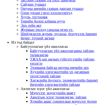
Засгийн газрын тогтоол, шийдвэр
Сайдын тушаал
Оюуны өмчийн газрын даргын тушаал
Олон улсын гэрээ хэлэлцээрүүд
Хууль, тогтоомж
Төрийн болон албаны нууц
Эрх зүйн акт
Журмын төсөлд саналаа өгнө үү.
Шийдвэрлэх журам, хугацаа, бүрдүүлэх баримт
бичиг, түүний загвар
Ил тод байдал
Байгууллагын үйл ажиллагаа
Байгууллагын үйл ажиллагааны тайлан,
төлөвлөгөө
ТЖАХ-ын ажлын гүйцэтгэлийн тайлан,
үнэлгээ
Эзэмшиж байгаа оюуны өмчийн эрх
Хуулийн хэрэгжилтийн үр дагаврын
үнэлгээний тайлан
Хөгжлийн бодлого, төлөвлөлтийн баримт
бичгийн хэрэгжилтийн тайлан
Авлигын эсрэг үйл ажиллагаа
Мэдүүлэг, мэдэгдлийн маягт
Авилгын эсрэг төлөвлөгөө, тайлан
Хувийн ашиг сонирхлын мэдүүлэг болон