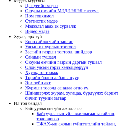
Мэдээ, мэдээлэл
Цаг үеийн мэдээ
Оюуны өмчийн МЭДЭЭЛЭЛ сэтгүүл
Ном товхимол
Статистик мэдээ
Мэдээлэл авах эх сурвалж
Видео мэдээ
Хууль, эрх зүй
Ерөнхийлөгчийн зарлиг
Улсын их хурлын тогтоол
Засгийн газрын тогтоол, шийдвэр
Сайдын тушаал
Оюуны өмчийн газрын даргын тушаал
Олон улсын гэрээ хэлэлцээрүүд
Хууль, тогтоомж
Төрийн болон албаны нууц
Эрх зүйн акт
Журмын төсөлд саналаа өгнө үү.
Шийдвэрлэх журам, хугацаа, бүрдүүлэх баримт
бичиг, түүний загвар
Ил тод байдал
Байгууллагын үйл ажиллагаа
Байгууллагын үйл ажиллагааны тайлан,
төлөвлөгөө
ТЖАХ-ын ажлын гүйцэтгэлийн тайлан,