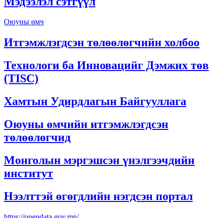
Мэдээлэл сэтгүүл
Оюуны өмч
Итгэмжлэгдсэн төлөөлөгчийн холбоо
Технологи ба Инновацийг Дэмжих төв
(TISC)
Хамтын Удирдлагын Байгууллага
Оюуны өмчийн итгэмжлэгдсэн
төлөөлөгчид
Монголын мэргэшсэн үнэлгээчдийн
институт
Нээлттэй өгөгдлийн нэгдсэн портал
https://opendata.gov.mn/