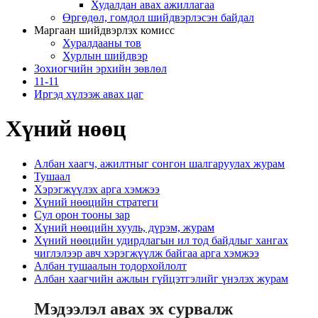
Худалдан авах ажиллагаа
Өргөдөл, гомдол шийдвэрлэсэн байдал
Маргаан шийдвэрлэх комисс
Хуралдааны тов
Хурлын шийдвэр
Зохиогчийн эрхийн зөвлөл
11-11
Иргэд хүлээж авах цаг
Хүний нөөц
Албан хаагч, ажилтныг сонгон шалгаруулах журам
Тушаал
Хэрэгжүүлэх арга хэмжээ
Хүний нөөцийн стратеги
Сул орон тооны зар
Хүний нөөцийн хууль, дүрэм, журам
Хүний нөөцийн удирдлагын ил тод байдлыг хангах
чиглэлээр авч хэрэгжүүлж байгаа арга хэмжээ
Албан тушаалын тодорхойлолт
Албан хаагчийн ажлын гүйцэтгэлийг үнэлэх журам
Мэдээлэл авах эх сурвалж