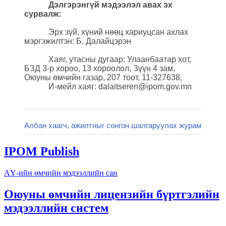
Дэлгэрэнгүй мэдээлэл авах эх
сурвалж:
Эрх зүй, хүний нөөц хариуцсан ахлах
мэргэжилтэн: Б. Далайцэрэн
Хаяг, утасны дугаар: Улаанбаатар хот,
БЗД 3-р хороо, 13 хороолол, Зүүн 4 зам,
Оюуны өмчийн газар, 207 тоот, 11-327638,
И-мейл хаяг: dalaitseren@ipom.gov.mn
Албан хаагч, ажилтныг сонгон шалгаруулах журам
IPOM Publish
АҮ-ийн өмчийн мэдээллийн сан
Оюуны өмчийн лицензийн бүртгэлийн
мэдээллийн систем