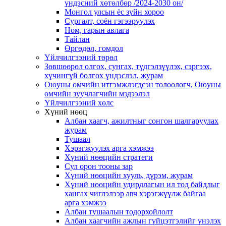
үндэсний хөтөлбөр /2024-2030 он/
Монгол улсын ёс зүйн хороо
Cургалт, cоён гэгээрүүлэх
Ном, гарын авлага
Тайлан
Өргөдөл, гомдол
Үйлчилгээний төрөл
Зөвшөөрөл олгох, сунгах, түдгэлзүүлэх, сэргээх,
хүчингүй болгох үндэслэл, журам
Оюуны өмчийн итгэмжлэгдсэн төлөөлөгч, Оюуны
өмчийн зуучлагчийн мэдээлэл
Үйлчилгээний хөлс
Хүний нөөц
Албан хаагч, ажилтныг сонгон шалгаруулах
журам
Тушаал
Хэрэгжүүлэх арга хэмжээ
Хүний нөөцийн стратеги
Сул орон тооны зар
Хүний нөөцийн хууль, дүрэм, журам
Хүний нөөцийн удирдлагын ил тод байдлыг
хангах чиглэлээр авч хэрэгжүүлж байгаа
арга хэмжээ
Албан тушаалын тодорхойлолт
Албан хаагчийн ажлын гүйцэтгэлийг үнэлэх