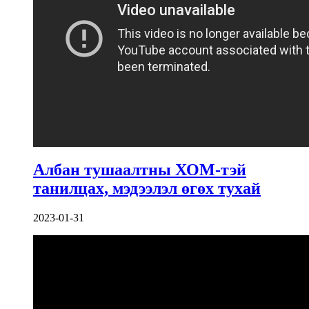
Албан тушаалтны ХОМ-тэй
танилцах, мэдээлэл өгөх тухай
2023-01-31