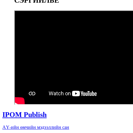
СЭРГИЙЛЬЕ
IPOM Publish
АҮ-ийн өмчийн мэдээллийн сан