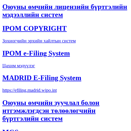
Оюуны өмчийн лицензийн бүртгэлийн
мэдээллийн систем
IPOM COPYRIGHT
Зохиогчийн эрхийн хайлтын систем
IPOM e-Filing System
Цахим мэдүүлэг
MADRID E-Filing System
https://efiling.madrid.wipo.int
Оюуны өмчийн зуучлал болон
итгэмжлэгдсэн төлөөлөгчийн
бүртгэлийн систем