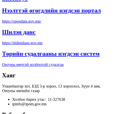
Нээлттэй өгөгдлийн нэгдсэн портал
https://opendata.gov.mn/
Шилэн данс
https://shilendans.gov.mn
Төрийн судалгааны нэгдсэн систем
Оюуны өмчтэй холбоотой судалгаа
Хаяг
Улаанбаатар хот, БЗД 3-р хороо, 13 хороолол, Зүүн 4 зам,
Оюуны өмчийн газар
Холбоо барих утас: 11-327638
ipinfo@ipom.gov.mn