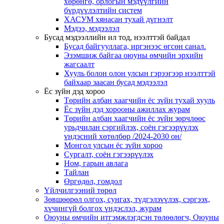
хөрөнгө, орлогын мэдүүлгийн
бүрдүүлэлтийн систем
ХАСУМ хянасан тухай дүгнэлт
Мэдээ, мэдээлэл
Бусад мэдээллийн ил тод, нээлттэй байдал
Бусад байгууллага, иргэнээс өгсөн санал.
Эзэмшиж байгаа оюуны өмчийн эрхийн
жагсаалт
Хууль болон олон улсын гэрээгээр нээлттэй
байхаар заасан бусад мэдээлэл
Ёс зүйн дэд хороо
Төрийн албан хаагчийн ёс зүйн тухай хууль
Ёс зүйн дэд хорооны ажиллах журам
Төрийн албан хаагчийн ёс зүйн зөрчлөөс
урьдчилан сэргийлэх, соён гэгээрүүлэх
үндэсний хөтөлбөр /2024-2030 он/
Монгол улсын ёс зүйн хороо
Cургалт, cоён гэгээрүүлэх
Ном, гарын авлага
Тайлан
Өргөдөл, гомдол
Үйлчилгээний төрөл
Зөвшөөрөл олгох, сунгах, түдгэлзүүлэх, сэргээх,
хүчингүй болгох үндэслэл, журам
Оюуны өмчийн итгэмжлэгдсэн төлөөлөгч, Оюуны