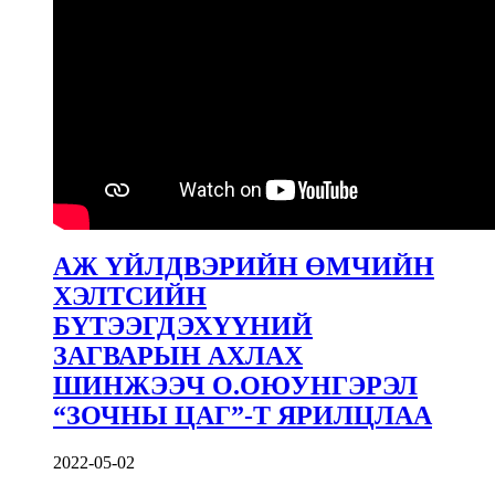
АЖ ҮЙЛДВЭРИЙН ӨМЧИЙН
ХЭЛТСИЙН
БҮТЭЭГДЭХҮҮНИЙ
ЗАГВАРЫН АХЛАХ
ШИНЖЭЭЧ О.ОЮУНГЭРЭЛ
“ЗОЧНЫ ЦАГ”-Т ЯРИЛЦЛАА
2022-05-02