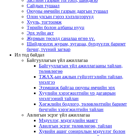
Засгийн газрын тогтоол, шийдвэр
Сайдын тушаал
Оюуны өмчийн газрын даргын тушаал
Олон улсын гэрээ хэлэлцээрүүд
Хууль, тогтоомж
Төрийн болон албаны нууц
Эрх зүйн акт
Журмын төсөлд саналаа өгнө үү.
Шийдвэрлэх журам, хугацаа, бүрдүүлэх баримт
бичиг, түүний загвар
Ил тод байдал
Байгууллагын үйл ажиллагаа
Байгууллагын үйл ажиллагааны тайлан,
төлөвлөгөө
ТЖАХ-ын ажлын гүйцэтгэлийн тайлан,
үнэлгээ
Эзэмшиж байгаа оюуны өмчийн эрх
Хуулийн хэрэгжилтийн үр дагаврын
үнэлгээний тайлан
Хөгжлийн бодлого, төлөвлөлтийн баримт
бичгийн хэрэгжилтийн тайлан
Авлигын эсрэг үйл ажиллагаа
Мэдүүлэг, мэдэгдлийн маягт
Авилгын эсрэг төлөвлөгөө, тайлан
Хувийн ашиг сонирхлын мэдүүлэг болон