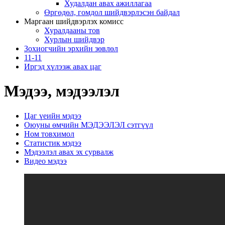
Худалдан авах ажиллагаа
Өргөдөл, гомдол шийдвэрлэсэн байдал
Маргаан шийдвэрлэх комисс
Хуралдааны тов
Хурлын шийдвэр
Зохиогчийн эрхийн зөвлөл
11-11
Иргэд хүлээж авах цаг
Мэдээ, мэдээлэл
Цаг үеийн мэдээ
Оюуны өмчийн МЭДЭЭЛЭЛ сэтгүүл
Ном товхимол
Статистик мэдээ
Мэдээлэл авах эх сурвалж
Видео мэдээ