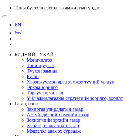
Таны бүтээлч сэтгэлгээ амжилтын үндэс
EN
ᠮᠣᠨ
БИДНИЙ ТУХАЙ
Мэндчилгээ
Танилцуулга
Түүхэн замнал
Бүтэц
Хэрэгжүүлсэн арга хэмжээ түүний үр дүн
Эрхэм зорилго
Тэргүүлэх чиглэл
Үйл ажиллагааны стратегийн зорилго, зорилт
Газар, нэгж
Захиргаа удирдлагын газар
Аж үйлдвэрийн өмчийн газар
Зохиогчийн эрхийн газар
Хяналт, шалгалтын газар
Мэдээлэл авах эх сурвалж