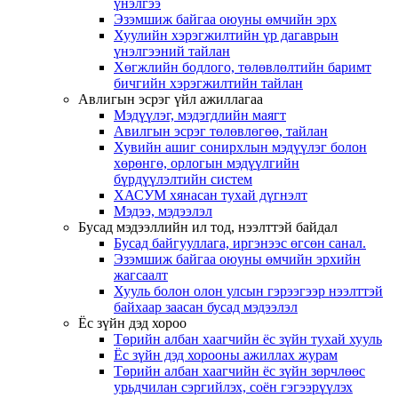
үнэлгээ
Эзэмшиж байгаа оюуны өмчийн эрх
Хуулийн хэрэгжилтийн үр дагаврын
үнэлгээний тайлан
Хөгжлийн бодлого, төлөвлөлтийн баримт
бичгийн хэрэгжилтийн тайлан
Авлигын эсрэг үйл ажиллагаа
Мэдүүлэг, мэдэгдлийн маягт
Авилгын эсрэг төлөвлөгөө, тайлан
Хувийн ашиг сонирхлын мэдүүлэг болон
хөрөнгө, орлогын мэдүүлгийн
бүрдүүлэлтийн систем
ХАСУМ хянасан тухай дүгнэлт
Мэдээ, мэдээлэл
Бусад мэдээллийн ил тод, нээлттэй байдал
Бусад байгууллага, иргэнээс өгсөн санал.
Эзэмшиж байгаа оюуны өмчийн эрхийн
жагсаалт
Хууль болон олон улсын гэрээгээр нээлттэй
байхаар заасан бусад мэдээлэл
Ёс зүйн дэд хороо
Төрийн албан хаагчийн ёс зүйн тухай хууль
Ёс зүйн дэд хорооны ажиллах журам
Төрийн албан хаагчийн ёс зүйн зөрчлөөс
урьдчилан сэргийлэх, соён гэгээрүүлэх