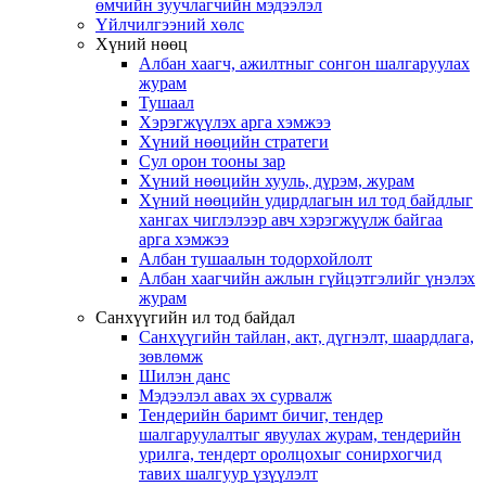
өмчийн зуучлагчийн мэдээлэл
Үйлчилгээний хөлс
Хүний нөөц
Албан хаагч, ажилтныг сонгон шалгаруулах
журам
Тушаал
Хэрэгжүүлэх арга хэмжээ
Хүний нөөцийн стратеги
Сул орон тооны зар
Хүний нөөцийн хууль, дүрэм, журам
Хүний нөөцийн удирдлагын ил тод байдлыг
хангах чиглэлээр авч хэрэгжүүлж байгаа
арга хэмжээ
Албан тушаалын тодорхойлолт
Албан хаагчийн ажлын гүйцэтгэлийг үнэлэх
журам
Санхүүгийн ил тод байдал
Санхүүгийн тайлан, акт, дүгнэлт, шаардлага,
зөвлөмж
Шилэн данс
Мэдээлэл авах эх сурвалж
Тендерийн баримт бичиг, тендер
шалгаруулалтыг явуулах журам, тендерийн
урилга, тендерт оролцохыг сонирхогчид
тавих шалгуур үзүүлэлт