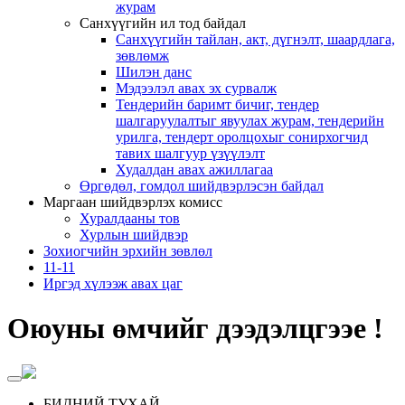
журам
Санхүүгийн ил тод байдал
Санхүүгийн тайлан, акт, дүгнэлт, шаардлага,
зөвлөмж
Шилэн данс
Мэдээлэл авах эх сурвалж
Тендерийн баримт бичиг, тендер
шалгаруулалтыг явуулах журам, тендерийн
урилга, тендерт оролцохыг сонирхогчид
тавих шалгуур үзүүлэлт
Худалдан авах ажиллагаа
Өргөдөл, гомдол шийдвэрлэсэн байдал
Маргаан шийдвэрлэх комисс
Хуралдааны тов
Хурлын шийдвэр
Зохиогчийн эрхийн зөвлөл
11-11
Иргэд хүлээж авах цаг
Оюуны өмчийг дээдэлцгээе !
БИДНИЙ ТУХАЙ