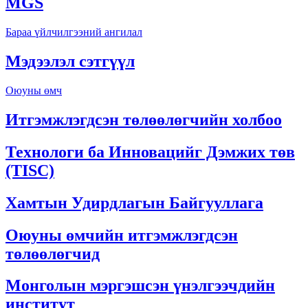
MGS
Бараа үйлчилгээний ангилал
Мэдээлэл сэтгүүл
Оюуны өмч
Итгэмжлэгдсэн төлөөлөгчийн холбоо
Технологи ба Инновацийг Дэмжих төв
(TISC)
Хамтын Удирдлагын Байгууллага
Оюуны өмчийн итгэмжлэгдсэн
төлөөлөгчид
Монголын мэргэшсэн үнэлгээчдийн
институт