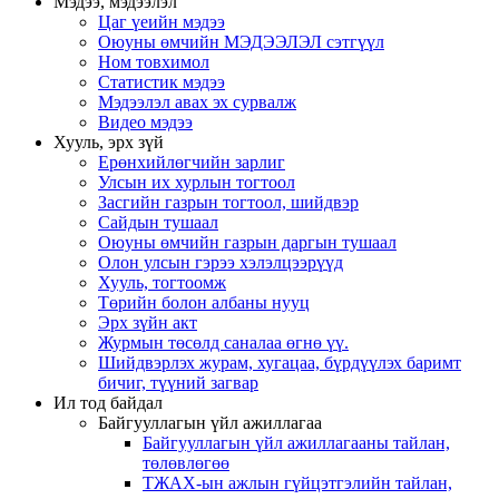
Мэдээ, мэдээлэл
Цаг үеийн мэдээ
Оюуны өмчийн МЭДЭЭЛЭЛ сэтгүүл
Ном товхимол
Статистик мэдээ
Мэдээлэл авах эх сурвалж
Видео мэдээ
Хууль, эрх зүй
Ерөнхийлөгчийн зарлиг
Улсын их хурлын тогтоол
Засгийн газрын тогтоол, шийдвэр
Сайдын тушаал
Оюуны өмчийн газрын даргын тушаал
Олон улсын гэрээ хэлэлцээрүүд
Хууль, тогтоомж
Төрийн болон албаны нууц
Эрх зүйн акт
Журмын төсөлд саналаа өгнө үү.
Шийдвэрлэх журам, хугацаа, бүрдүүлэх баримт
бичиг, түүний загвар
Ил тод байдал
Байгууллагын үйл ажиллагаа
Байгууллагын үйл ажиллагааны тайлан,
төлөвлөгөө
ТЖАХ-ын ажлын гүйцэтгэлийн тайлан,