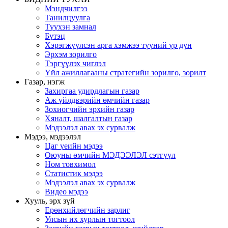
Мэндчилгээ
Танилцуулга
Түүхэн замнал
Бүтэц
Хэрэгжүүлсэн арга хэмжээ түүний үр дүн
Эрхэм зорилго
Тэргүүлэх чиглэл
Үйл ажиллагааны стратегийн зорилго, зорилт
Газар, нэгж
Захиргаа удирдлагын газар
Аж үйлдвэрийн өмчийн газар
Зохиогчийн эрхийн газар
Хяналт, шалгалтын газар
Мэдээлэл авах эх сурвалж
Мэдээ, мэдээлэл
Цаг үеийн мэдээ
Оюуны өмчийн МЭДЭЭЛЭЛ сэтгүүл
Ном товхимол
Статистик мэдээ
Мэдээлэл авах эх сурвалж
Видео мэдээ
Хууль, эрх зүй
Ерөнхийлөгчийн зарлиг
Улсын их хурлын тогтоол