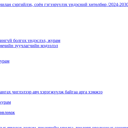
чилан сэргийлэх, соён гэгээрүүлэх үндэсний хөтөлбөр /2024-2030
үчингүй болгох үндэслэл, журам
мчийн зуучлагчийн мэдээлэл
журам
нгах чиглэлээр авч хэрэгжүүлж байгаа арга хэмжээ
журам
 зөвлөмж
тыг явуулах журам, тендерийн урилга, тендерт оролцохыг сонир