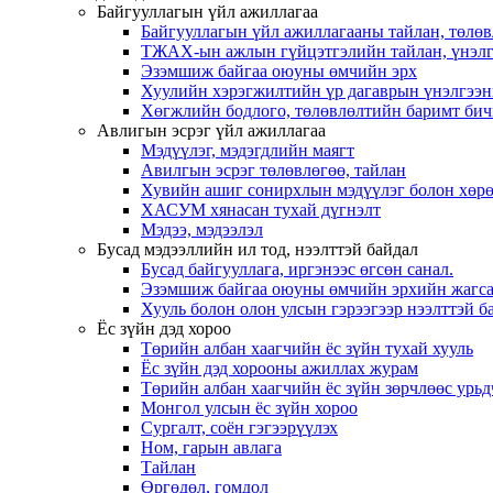
Байгууллагын үйл ажиллагаа
Байгууллагын үйл ажиллагааны тайлан, төлөв
ТЖАХ-ын ажлын гүйцэтгэлийн тайлан, үнэлг
Эзэмшиж байгаа оюуны өмчийн эрх
Хуулийн хэрэгжилтийн үр дагаврын үнэлгээн
Хөгжлийн бодлого, төлөвлөлтийн баримт бич
Авлигын эсрэг үйл ажиллагаа
Мэдүүлэг, мэдэгдлийн маягт
Авилгын эсрэг төлөвлөгөө, тайлан
Хувийн ашиг сонирхлын мэдүүлэг болон хөрө
ХАСУМ хянасан тухай дүгнэлт
Мэдээ, мэдээлэл
Бусад мэдээллийн ил тод, нээлттэй байдал
Бусад байгууллага, иргэнээс өгсөн санал.
Эзэмшиж байгаа оюуны өмчийн эрхийн жагса
Хууль болон олон улсын гэрээгээр нээлттэй ба
Ёс зүйн дэд хороо
Төрийн албан хаагчийн ёс зүйн тухай хууль
Ёс зүйн дэд хорооны ажиллах журам
Төрийн албан хаагчийн ёс зүйн зөрчлөөс урьд
Монгол улсын ёс зүйн хороо
Cургалт, cоён гэгээрүүлэх
Ном, гарын авлага
Тайлан
Өргөдөл, гомдол