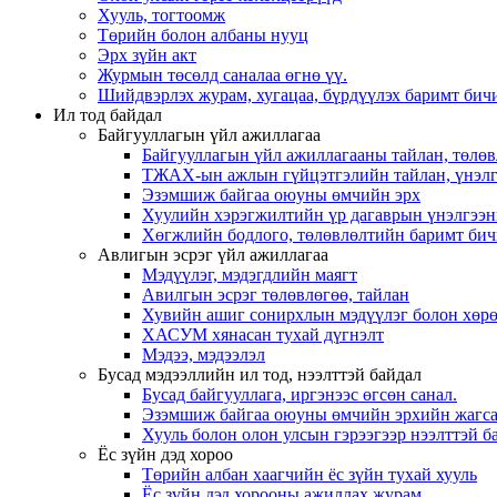
Хууль, тогтоомж
Төрийн болон албаны нууц
Эрх зүйн акт
Журмын төсөлд саналаа өгнө үү.
Шийдвэрлэх журам, хугацаа, бүрдүүлэх баримт бичи
Ил тод байдал
Байгууллагын үйл ажиллагаа
Байгууллагын үйл ажиллагааны тайлан, төлөв
ТЖАХ-ын ажлын гүйцэтгэлийн тайлан, үнэлг
Эзэмшиж байгаа оюуны өмчийн эрх
Хуулийн хэрэгжилтийн үр дагаврын үнэлгээн
Хөгжлийн бодлого, төлөвлөлтийн баримт бич
Авлигын эсрэг үйл ажиллагаа
Мэдүүлэг, мэдэгдлийн маягт
Авилгын эсрэг төлөвлөгөө, тайлан
Хувийн ашиг сонирхлын мэдүүлэг болон хөрө
ХАСУМ хянасан тухай дүгнэлт
Мэдээ, мэдээлэл
Бусад мэдээллийн ил тод, нээлттэй байдал
Бусад байгууллага, иргэнээс өгсөн санал.
Эзэмшиж байгаа оюуны өмчийн эрхийн жагса
Хууль болон олон улсын гэрээгээр нээлттэй ба
Ёс зүйн дэд хороо
Төрийн албан хаагчийн ёс зүйн тухай хууль
Ёс зүйн дэд хорооны ажиллах журам