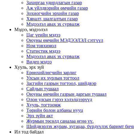
Захиргаа удирдлагын газар
Аж үйлдвэрийн өмчийн газар
Зохиогчийн эрхийн газар
Хяналт, шалгалтын газар
Мэдээлэл авах эх сурвалж
Мэдээ, мэдээлэл
Цаг үеийн мэдээ
Оюуны өмчийн МЭДЭЭЛЭЛ сэтгүүл
Ном товхимол
Статистик мэдээ
Мэдээлэл авах эх сурвалж
Видео мэдээ
Хууль, эрх зүй
Ерөнхийлөгчийн зарлиг
Улсын их хурлын тогтоол
Засгийн газрын тогтоол, шийдвэр
Сайдын тушаал
Оюуны өмчийн газрын даргын тушаал
Олон улсын гэрээ хэлэлцээрүүд
Хууль, тогтоомж
Төрийн болон албаны нууц
Эрх зүйн акт
Журмын төсөлд саналаа өгнө үү.
Шийдвэрлэх журам, хугацаа, бүрдүүлэх баримт бичи
Ил тод байдал