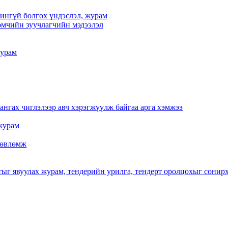
үчингүй болгох үндэслэл, журам
мчийн зуучлагчийн мэдээлэл
журам
нгах чиглэлээр авч хэрэгжүүлж байгаа арга хэмжээ
журам
 зөвлөмж
тыг явуулах журам, тендерийн урилга, тендерт оролцохыг сонир