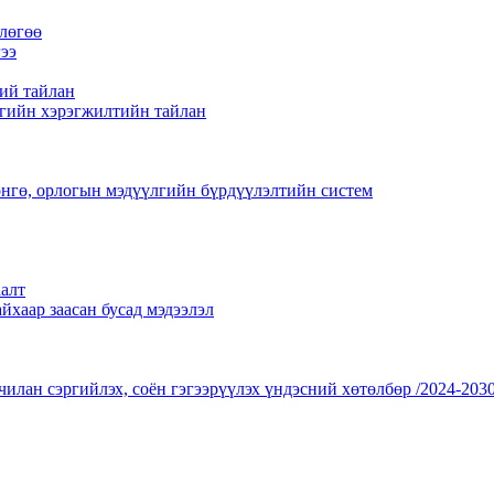
лөгөө
ээ
ий тайлан
гийн хэрэгжилтийн тайлан
нгө, орлогын мэдүүлгийн бүрдүүлэлтийн систем
алт
йхаар заасан бусад мэдээлэл
чилан сэргийлэх, соён гэгээрүүлэх үндэсний хөтөлбөр /2024-2030