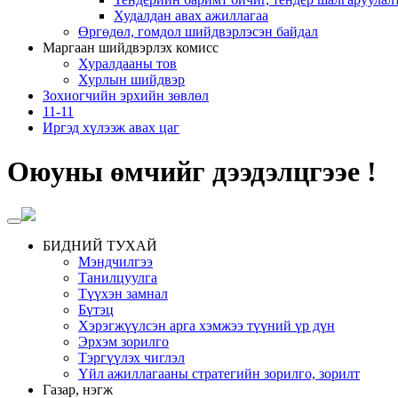
Худалдан авах ажиллагаа
Өргөдөл, гомдол шийдвэрлэсэн байдал
Маргаан шийдвэрлэх комисс
Хуралдааны тов
Хурлын шийдвэр
Зохиогчийн эрхийн зөвлөл
11-11
Иргэд хүлээж авах цаг
Оюуны өмчийг дээдэлцгээе !
БИДНИЙ ТУХАЙ
Мэндчилгээ
Танилцуулга
Түүхэн замнал
Бүтэц
Хэрэгжүүлсэн арга хэмжээ түүний үр дүн
Эрхэм зорилго
Тэргүүлэх чиглэл
Үйл ажиллагааны стратегийн зорилго, зорилт
Газар, нэгж