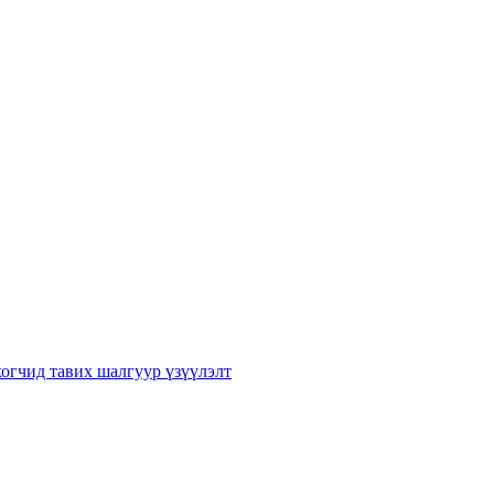
хогчид тавих шалгуур үзүүлэлт