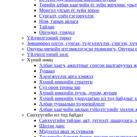
Төрийн албан хаагчийн ёс зүйн зөрчлөөс урьд
Монгол улсын ёс зүйн хороо
Cургалт, cоён гэгээрүүлэх
Ном, гарын авлага
Тайлан
Өргөдөл, гомдол
Үйлчилгээний төрөл
Зөвшөөрөл олгох, сунгах, түдгэлзүүлэх, сэргээх, х
Оюуны өмчийн итгэмжлэгдсэн төлөөлөгч, Оюуны ө
Үйлчилгээний хөлс
Хүний нөөц
Албан хаагч, ажилтныг сонгон шалгаруулах 
Тушаал
Хэрэгжүүлэх арга хэмжээ
Хүний нөөцийн стратеги
Сул орон тооны зар
Хүний нөөцийн хууль, дүрэм, журам
Хүний нөөцийн удирдлагын ил тод байдлыг ха
Албан тушаалын тодорхойлолт
Албан хаагчийн ажлын гүйцэтгэлийг үнэлэх 
Санхүүгийн ил тод байдал
Санхүүгийн тайлан, акт, дүгнэлт, шаардлага,
Шилэн данс
Мэдээлэл авах эх сурвалж
Тендерийн баримт бичиг, тендер шалгаруулал