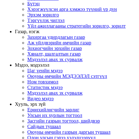
Бүтэц
Хэрэгжүүлсэн арга хэмжээ түүний үр дүн
Эрхэм зорилго
Тэргүүлэх чиглэл
Үйл ажиллагааны стратегийн зорилго, зорилт
Газар, нэгж
Захиргаа удирдлагын газар
Аж үйлдвэрийн өмчийн газар
Зохиогчийн эрхийн газар
Хяналт, шалгалтын газар
Мэдээлэл авах эх сурвалж
Мэдээ, мэдээлэл
Цаг үеийн мэдээ
Оюуны өмчийн МЭДЭЭЛЭЛ сэтгүүл
Ном товхимол
Статистик мэдээ
Мэдээлэл авах эх сурвалж
Видео мэдээ
Хууль, эрх зүй
Ерөнхийлөгчийн зарлиг
Улсын их хурлын тогтоол
Засгийн газрын тогтоол, шийдвэр
Сайдын тушаал
Оюуны өмчийн газрын даргын тушаал
Олон улсын гэрээ хэлэлцээрүүд