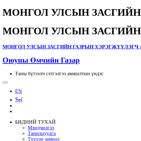
МОНГОЛ УЛСЫН ЗАСГИЙН
МОНГОЛ УЛСЫН ЗАСГИЙН
МОНГОЛ УЛСЫН ЗАСГИЙН ГАЗРЫН ХЭРЭГЖҮҮЛЭГЧ 
Оюуны Өмчийн Газар
Таны бүтээлч сэтгэлгээ амжилтын үндэс
EN
ᠮᠣᠨ
БИДНИЙ ТУХАЙ
Мэндчилгээ
Танилцуулга
Түүхэн замнал