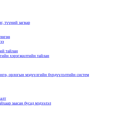
г, түүний загвар
лөгөө
ээ
ий тайлан
гийн хэрэгжилтийн тайлан
нгө, орлогын мэдүүлгийн бүрдүүлэлтийн систем
алт
йхаар заасан бусад мэдээлэл