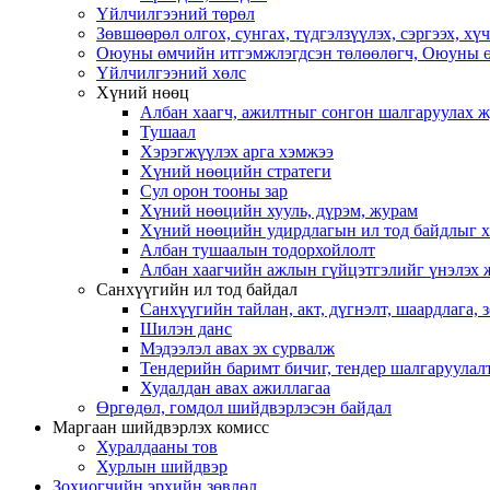
Үйлчилгээний төрөл
Зөвшөөрөл олгох, сунгах, түдгэлзүүлэх, сэргээх, х
Оюуны өмчийн итгэмжлэгдсэн төлөөлөгч, Оюуны ө
Үйлчилгээний хөлс
Хүний нөөц
Албан хаагч, ажилтныг сонгон шалгаруулах 
Тушаал
Хэрэгжүүлэх арга хэмжээ
Хүний нөөцийн стратеги
Сул орон тооны зар
Хүний нөөцийн хууль, дүрэм, журам
Хүний нөөцийн удирдлагын ил тод байдлыг ха
Албан тушаалын тодорхойлолт
Албан хаагчийн ажлын гүйцэтгэлийг үнэлэх 
Санхүүгийн ил тод байдал
Санхүүгийн тайлан, акт, дүгнэлт, шаардлага,
Шилэн данс
Мэдээлэл авах эх сурвалж
Тендерийн баримт бичиг, тендер шалгаруулал
Худалдан авах ажиллагаа
Өргөдөл, гомдол шийдвэрлэсэн байдал
Маргаан шийдвэрлэх комисс
Хуралдааны тов
Хурлын шийдвэр
Зохиогчийн эрхийн зөвлөл