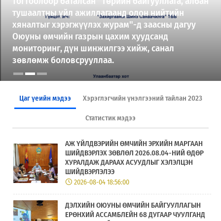
2025-10-11
БҮГД НАЙРАМДАХ БЕЛАРУСЬ УЛСЫН МИНСК
ХОТНОО ЗОХИОН БАЙГУУЛСАН “ХУУРАМЧ
БАРААТАЙ ТЭМЦЭХ НЬ - 2025” ОЛОН УЛСЫН XIII
ДУГААР ФОРУМ БОЛОН ОЮУНЫ ӨМЧИЙН
ТОГТОЛЦОО СЭДЭВТ СУРГАЛТАД ОЮУНЫ ӨМЧИЙН
ГАЗРЫН АЛБАН ХААГЧИД ОРОЛЦЛОО
Цаг үеийн мэдээ
Хэрэглэгчийн үнэлгээний тайлан 2023
Статистик мэдээ
АЖ ҮЙЛДВЭРИЙН ӨМЧИЙН ЭРХИЙН МАРГААН
ШИЙДВЭРЛЭХ ЗӨВЛӨЛ 2026.08.04-НИЙ ӨДӨР
ХУРАЛДАЖ ДАРААХ АСУУДЛЫГ ХЭЛЭЛЦЭН
ШИЙДВЭРЛЭЛЭЭ
2026-08-04 18:56:00
ДЭЛХИЙН ОЮУНЫ ӨМЧИЙН БАЙГУУЛЛАГЫН
ЕРӨНХИЙ АССАМБЛЕЙН 68 ДУГААР ЧУУЛГАНД