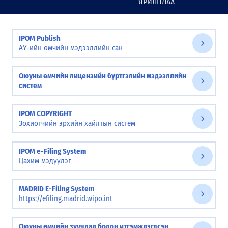
ЯРИЛЦЛАА
СЭДЭВТ СУРГАЛТ ЗАВХАН АЙМАГТ БОЛЛОО
2026-06-04 17:42:00
IPOM Publish
АҮ-ийн өмчийн мэдээллийн сан
Оюуны өмчийн лицензийн бүртгэлийн мэдээллийн
систем
IPOM COPYRIGHT
Зохиогчийн эрхийн хайлтын систем
IPOM e-Filing System
Цахим мэдүүлэг
MADRID E-Filing System
https://efiling.madrid.wipo.int
Оюуны өмчийн зуучлал болон итгэмжлэгдсэн