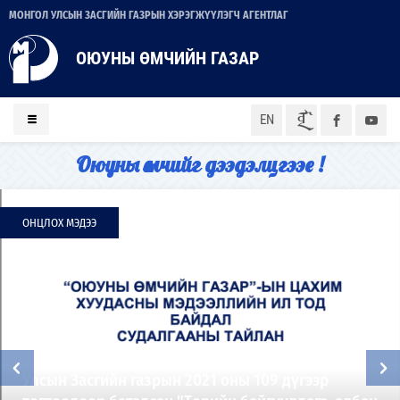
МОНГОЛ УЛСЫН ЗАСГИЙН ГАЗРЫН ХЭРЭГЖҮҮЛЭГЧ АГЕНТЛАГ
ОЮУНЫ ӨМЧИЙН ГАЗАР
ᠮᠣᠨ
EN
Оюуны өмчийг дээдэлцгээе !
ОНЦЛОХ МЭДЭЭ