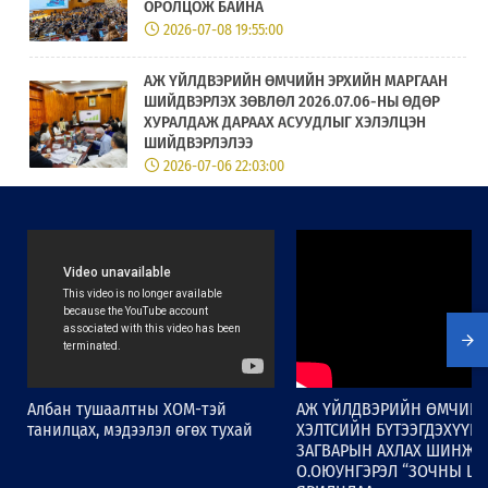
ОРОЛЦОЖ БАЙНА
2026-07-08 19:55:00
АЖ ҮЙЛДВЭРИЙН ӨМЧИЙН ЭРХИЙН МАРГААН
ШИЙДВЭРЛЭХ ЗӨВЛӨЛ 2026.07.06-НЫ ӨДӨР
ХУРАЛДАЖ ДАРААХ АСУУДЛЫГ ХЭЛЭЛЦЭН
ШИЙДВЭРЛЭЛЭЭ
2026-07-06 22:03:00
ОЮУНЫ ӨМЧИЙН ГАЗРЫН КИОСК
ТӨХӨӨРӨМЖИД “ХУРДАН” ҮЙЛЧИЛГЭЭ
НЭВТЭРЛЭЭ
2026-07-02 11:07:00
Дэлхийн оюуны өмчийн байгууллагын
“Хөгжмийн зохиогчийн эрхийн хамтын
удирдлагын байгууллагад зөвлөн чиглүүлэх
хөтөлбөр” Монголд хэрэгжиж эхэлнэ.
Албан тушаалтны ХОМ-тэй
АЖ ҮЙЛДВЭРИЙН ӨМЧИЙ
2026-06-19 18:36:00
танилцах, мэдээлэл өгөх тухай
ХЭЛТСИЙН БҮТЭЭГДЭХҮҮН
ЗАГВАРЫН АХЛАХ ШИНЖЭ
О.ОЮУНГЭРЭЛ “ЗОЧНЫ ЦАГ
“ГАЗАР ЗҮЙН ЗААЛТ – БҮС НУТГИЙН ХӨГЖИЛ”