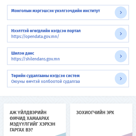
Монголын мэргэшсэн үнэлгээчдийн институт
Нээлттэй өгөгдлийн нэгдсэн портал
https://opendata.gov.mn/
Шилэн данс
https://shilendans.gov.mn
Төрийн судалгааны нэгдсэн систем
Оюуны өмчтэй холбоотой судалгаа
АЖ ҮЙЛДВЭРИЙН
ЗОХИОГЧИЙН ЭРХ
ӨМЧИД ХАМААРАХ
МЭДҮҮЛГИЙГ ХЭРХЭН
ГАРГАХ ВЭ?