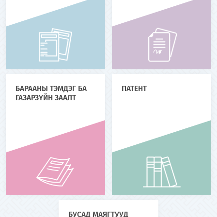
БАРААНЫ ТЭМДЭГ БА
ПАТЕНТ
ГАЗАРЗҮЙН ЗААЛТ
БУСАД МАЯГТУУД