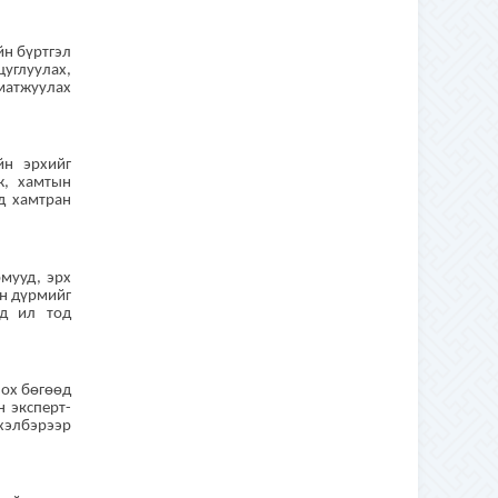
йн бүртгэл
цуглуулах,
матжуулах
йн эрхийг
ж, хамтын
д хамтран
мууд, эрх
ын дүрмийг
өд ил тод
лох бөгөөд
 эксперт-
хэлбэрээр