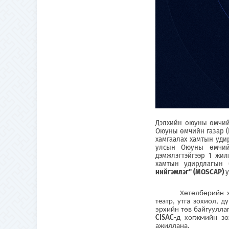
Дэлхийн оюуны өмчийн
Оюуны өмчийн газар (
хамгаалах хамтын уди
улсын Оюуны өмчийн
дэмжлэгтэйгээр 1 жи
хамтын удирдлагын 
нийгэмлэг" (MOSCAP)
у
Хөтөлбөрийн х
театр, утга зохиол, д
эрхийн төв байгуулла
CISAC
-д хөгжмийн з
ажиллана.