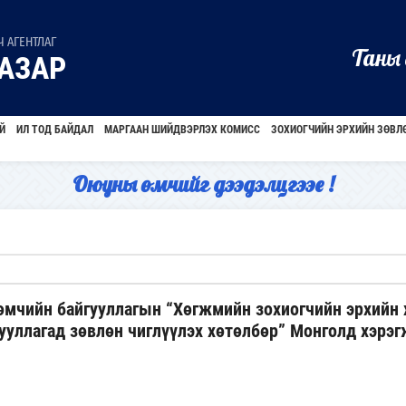
 АГЕНТЛАГ
Таны 
АЗАР
Й
ИЛ ТОД БАЙДАЛ
МАРГААН ШИЙДВЭРЛЭХ КОМИСС
ЗОХИОГЧИЙН ЭРХИЙН ЗӨВЛ
Оюуны өмчийг дээдэлцгээе !
өмчийн байгууллагын “Хөгжмийн зохиогчийн эрхийн
ууллагад зөвлөн чиглүүлэх хөтөлбөр” Монголд хэрэ