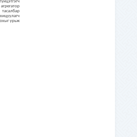
гүйцэтгэгч
 агрегатор
 тасалбар
хицуулагч
цохыг урьж