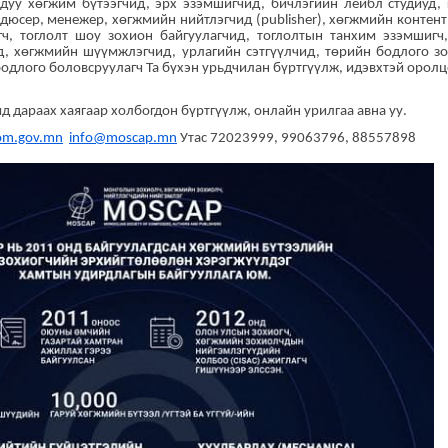
дуу хөгжим бүтээгчид, эрх эзэмшигчид, бичлэгийн лейбл студиуд, 
дюсер, менежер, хөгжмийн нийтлэгчид (publisher), хөгжмийн контент
гч, тоглолт шоу зохион байгуулагчид, тоглолтын танхим эзэмшигч,
д, хөгжмийн шүүмжлэгчид, урлагийн сэтгүүлчид, төрийн бодлого зо
бодлого боловсруулагч Та бүхэн урьдчилан бүртгүүлж, идэвхтэй орол
д дараах хаягаар холбогдон бүртгүүлж, онлайн урилгаа авна уу.
om.gov.mn
info@moscap.mn
Утас 72023999, 99063796, 88557898