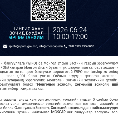
 байгууллага (WIPO) ба Монгол Улсын Засгийн газрын хэрэгжүүлэгч
IPOM) хамтран Монгол Улсын бүтээлч үйлдвэрлэлийн салбарт зохиогч
рдлагын тогтолцоог бэхжүүлэх зорилготой WIPO mentorship хөтөлбө
 газар (JCO), Япон улсын Соёлын асуудал эрхэлсэн агентлаг 
лийн хугацаанд хэрэгжүүлж, Монголын хөгжмийн зохиогчийн эрхийг 
байгууллага болох
"Монголын зохиолч, хөгжмийн зохиолч, ний
г хөтөлбөрт хамрагдах
юм.
угацаанд талууд хамтран ажиллаж, урлагийн үндсэн 5 салбар боло
үрслэх урлаг, аудио-визуал урлагийн зохиогчдыг нэгтгэсэн дэлхийн 
га болох
Олон улсын Зохиогч, Хөгжмийн зохиолчдын нийгэмлэгүүди
охиогчийн эрхийн нийгэмлэг
MOSCAP
-ийг гишүүнээр элсүүлэх зор