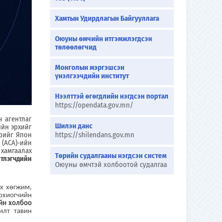
Хамтын Удирдлагын Байгууллага
Оюуны өмчийн итгэмжлэгдсэн
төлөөлөгчид
Монголын мэргэшсэн
үнэлгээчдийн институт
Нээлттэй өгөгдлийн нэгдсэн портал
https://opendata.gov.mn/
 агентлаг
Шилэн данс
ийн эрхийг
рийг Япон
https://shilendans.gov.mn
(ACA)-ийн
хамгаалах
Төрийн судалгааны нэгдсэн систем
тлэгчдийн
Оюуны өмчтэй холбоотой судалгаа
х хөгжим,
зохиогчийн
йн холбоо
илт тавин