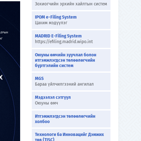
Зохиогчийн эрхийн хайлтын систем
IPOM e-Filing System
Цахим мэдүүлэг
MADRID E-Filing System
https://efiling.madrid.wipo.int
Оюуны өмчийн зуучлал болон
итгэмжлэгдсэн төлөөлөгчийн
бүртгэлийн систем
MGS
Бараа үйлчилгээний ангилал
Мэдээлэл сэтгүүл
Оюуны өмч
Итгэмжлэгдсэн төлөөлөгчийн
холбоо
Технологи ба Инновацийг Дэмжих
төв (TISC)