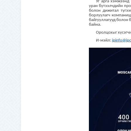
Уг арга хэмжээнд 
уран бүтээлчдийн про
болон дижитал түгээ
борлуулагч компаниу
байгууллагууд болон 
байна.
Оролцохыг хүсэгчи
И-мэйл:
ipinfo@ip