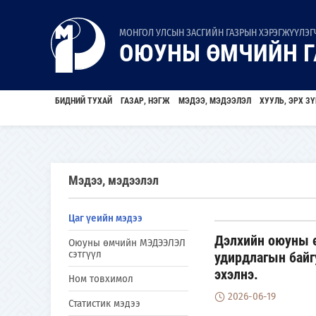
МОНГОЛ УЛСЫН ЗАСГИЙН ГАЗРЫН ХЭРЭГЖҮҮЛЭГЧ
ОЮУНЫ ӨМЧИЙН Г
БИДНИЙ ТУХАЙ
ГАЗАР, НЭГЖ
МЭДЭЭ, МЭДЭЭЛЭЛ
ХУУЛЬ, ЭРХ ЗҮ
Мэдээ, мэдээлэл
Цаг үеийн мэдээ
Дэлхийн оюуны 
Оюуны өмчийн МЭДЭЭЛЭЛ
сэтгүүл
удирдлагын байг
эхэлнэ.
Ном товхимол
2026-06-19
Статистик мэдээ