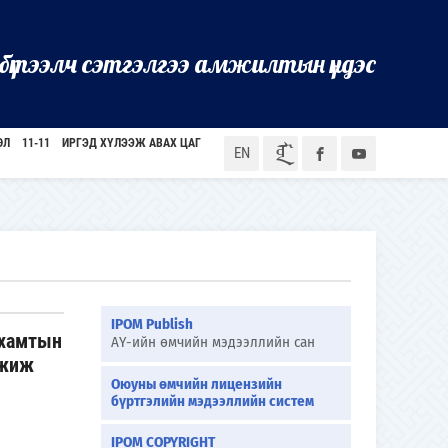
бүтээлч сэтгэлгээ амжилтын үндэс
ӨЛ
11-11
ИРГЭД ХҮЛЭЭЖ АВАХ ЦАГ
ᠮᠣᠨ
EN
IPOM Publish
 хамтын
АҮ-ийн өмчийн мэдээллийн сан
гжиж
Оюуны өмчийн лицензийн
бүртгэлийн мэдээллийн систем
IPOM COPYRIGHT