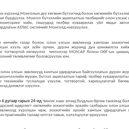
ын хүрээнд Монголын дуу хөгжим бүтээгчид болон хөгжмийн бүтээли
анг бүрдүүлэх, Монгол бүтээлийн ашиглалтын төлбөрийг олон улсаас 
мониторинг хийх, гишүүдэд төлбөр хуваарилах үйл явцыг авто
ирдлагын АТЛАС системийг Монголд нэвтрүүлнэ.
өмчийн газар болон олон улсын зөвлөхүүд хамтран зохиогчи
лсын хууль эрх зүйн орчин, дүрэм журамд дүн шинжилгээ хий
г тогтвортой хөгжүүлэх
чиглэлээр MOSCAP болон ОӨГ-ын цааши
жээний төлөвлөгөөг боловсруулах юм.
олон улсын зөвлөхүүд хамтын удирдлагын байгууллагын дүрэм жур
ишүүнчлэлийн журам, бүтээл ашиглалтын тариф, төлбөр хуваарилалт
р техникийн туслалцаа үзүүлж, тогтвортой, хариуцлагатай бөгө
эхэд дэмжлэг үзүүлнэ.
 6 дугаар сарын 24-нд
Чингис хаан зочид буудлын Өргөө танхимд бо
ндэсний өдөрлөгт хөгжмийн зохиогчийн эрхийн салбарын олон улсын
өвлөхүүд хүрэлцэн ирж, зохиогчийн эрхийг хамтын удирдлагын 
н практикийн талаар илтгэл тавьж, хэлэлцүүлэг өрнүүлнэ.