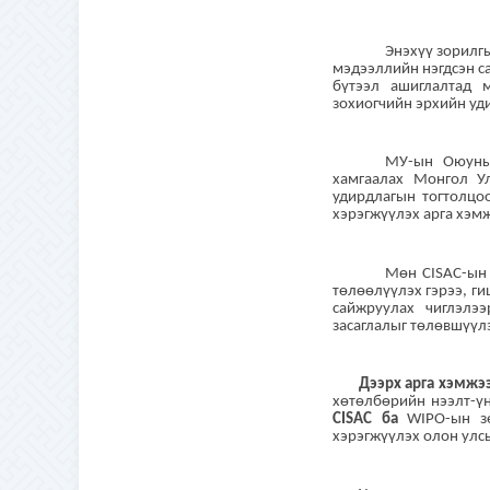
Энэхүү зорилг
мэдээллийн нэгдсэн с
бүтээл ашиглалтад 
зохиогчийн эрхийн уд
МУ-ын Оюуны 
хамгаалах Монгол У
удирдлагын тогтолцоо
хэрэгжүүлэх арга хэм
Мөн CISAC-ын 
төлөөлүүлэх гэрээ, г
сайжруулах чиглэлээ
засаглалыг төлөвшүүл
Дээрх арга хэмжээ
хөтөлбөрийн нээлт-ү
CISAC ба
WIPO-ын з
хэрэгжүүлэх олон улсы