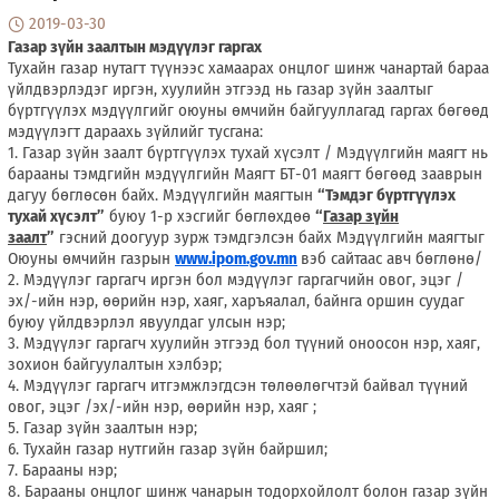
2019-03-30
Газар зүйн заалтын мэдүүлэг гаргах
Тухайн газар нутагт түүнээс хамаарах онцлог шинж чанартай бараа
үйлдвэрлэдэг иргэн, хуулийн этгээд нь газар зүйн заалтыг
бүртгүүлэх мэдүүлгийг оюуны өмчийн байгууллагад гаргах бөгөөд
мэдүүлэгт дараахь зүйлийг тусгана:
1. Газар зүйн заалт бүртгүүлэх тухай хүсэлт / Мэдүүлгийн маягт нь
барааны тэмдгийн мэдүүлгийн Маягт БТ-01 маягт бөгөөд зааврын
дагуу бөглөсөн байх. Мэдүүлгийн маягтын
“Тэмдэг бүртгүүлэх
тухай хүсэлт”
буюу 1-р хэсгийг бөглөхдөө
“
Газар зүйн
заалт
”
гэсний доогуур зурж тэмдгэлсэн байх Мэдүүлгийн маягтыг
Оюуны өмчийн газрын
www.ipom.gov.mn
вэб сайтаас авч бөглөнө/
2. Мэдүүлэг гаргагч иргэн бол мэдүүлэг гаргагчийн овог, эцэг /
эх/-ийн нэр, өөрийн нэр, хаяг, харъяалал, байнга оршин суудаг
буюу үйлдвэрлэл явуулдаг улсын нэр;
3. Мэдүүлэг гаргагч хуулийн этгээд бол түүний оноосон нэр, хаяг,
зохион байгуулалтын хэлбэр;
4. Мэдүүлэг гаргагч итгэмжлэгдсэн төлөөлөгчтэй байвал түүний
овог, эцэг /эх/-ийн нэр, өөрийн нэр, хаяг ;
5. Газар зүйн заалтын нэр;
6. Тухайн газар нутгийн газар зүйн байршил;
7. Барааны нэр;
8. Барааны онцлог шинж чанарын тодорхойлолт болон газар зүйн