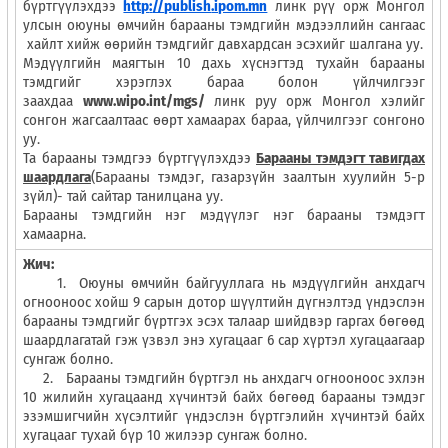
бүртгүүлэхдээ
http
:
//
publish
.ipom.mn
линк рүү орж Монгол
улсын оюуны өмчийн барааны тэмдгийн мэдээллийн сангаас
хайлт хийж өөрийн тэмдгийг давхардсан эсэхийг шалгана уу.
Мэдүүлгийн маягтын 10 дахь хүснэгтэд тухайн барааны
тэмдгийг хэрэглэх бараа болон үйлчилгээг
заахдаа
www.wipo.int/mgs/
линк руу орж Монгол хэлийг
сонгон жагсаалтаас өөрт хамаарах бараа, үйлчилгээг сонгоно
уу.
Та барааны тэмдгээ бүртгүүлэхдээ
Барааны тэмдэгт тавигдах
шаардлага
(Барааны тэмдэг, газарзүйн заалтын хуулийн 5-р
зүйл)- тай сайтар танилцана уу.
Барааны тэмдгийн нэг мэдүүлэг нэг барааны тэмдэгт
хамаарна.
Жич:
1. Оюуны өмчийн байгууллага нь мэдүүлгийн анхдагч
огнооноос хойш 9 сарын дотор шүүлтийн дүгнэлтэд үндэслэн
барааны тэмдгийг бүртгэх эсэх талаар шийдвэр гаргах бөгөөд
шаардлагатай гэж үзвэл энэ хугацааг 6 сар хүртэл хугацаагаар
сунгаж болно.
2. Барааны тэмдгийн бүртгэл нь анхдагч огнооноос эхлэн
10 жилийн хугацаанд хүчинтэй байх бөгөөд барааны тэмдэг
эзэмшигчийн хүсэлтийг үндэслэн бүртгэлийн хүчинтэй байх
хугацааг тухай бүр 10 жилээр сунгаж болно.