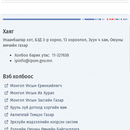
Хаяг
Улаанбаатар хот, БЗД 3-р хороо, 13 хороолол, Зүүн 4 зам, Оюуны
өмчийн газар
Холбоо барих утас: 11-327638
ipinfo@ipom.gov.mn
Вэб холбоос
Монгол Улсын Ерөнхийлөгч
Монгол Улсын Их Хурал
Монгол Улсын Засгийн Газар
Хууль зүй дотоод хэргийн яам
Авлигатай Тэмцэх Газар
Эрхзүйн мэдээллийн нэгдсэн систем
Дэлхийн Оюуны Өмчийн Байгууллага