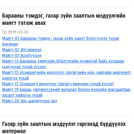
Барааны тэмдэг, газар зүйн заалтын мэдүүлгийн
маягт татаж авах
2019-03-30
Маягт-01 Барааны тэмдэг, газар зүйн заалт бүртгүүлэх тухай
өргөдөл
Маягт-02 Итгэмжлэл
Маягт-07 Эсэргүүцэл
Маягт-13 Барааны тэмдгийн бүртгэлийн хүчинтэй байх хугацааг
сунгуулах тухай хүсэлт
Маягт-15 Эзэмшигчийн мэдүүлэг гаргагчийн нэр, хаягийн өөрчлөлт
хийлгэх тухай
Маягт-17 Эзэмшигч мэдүүлэг гаргагч өөрчлөх тухай хүсэлт
Маягт-19 Бараа, үйлчилгээний ангилал болон нэрсийн жагсаалтаас
хасалт хийлгэх тухай
Маягт-20 Эрх шилжүүлэх акт
Газар зүйн заалтын мэдүүлэг гаргахад бүрдүүлэх
материал