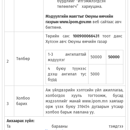
бүрдлийг “Итгэмжлэгдсэн
төлөөлөгч” хариуцана.
Мэдүүлгийн маягтыг Оюуны өмчийн
газрын
www.ipom.gov.m
n
веб сайтаас авч
бөглөнө.
Төрийн сан:
100900066431
тоот данс
Хүлээн авч: Оюуны өмчийн газар
1-3 ангилалтай
50000
50000
Төлбөр
мэдүүлэг
2
4 буюу түүнээс
дээш ангилал тус
5000
бүрд
Аж үйлдвэрийн хэлтсийн үйл ажиллагаа,
холбогдох хууль тогтоомж, бусад
Холбоо
мэдээллийг манай www.ipom.mn хаягаар
3
барих
орж үзэх буюу 316454 дугаарын утсаар
холбоо барьж лавлана уу.
Анхаарах зүйл:
Та барааны тэмдгээ