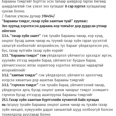
барааны тэмдгийг бүртгэх эсэх талаар шийдвэр гаргах бөгөөд
шаардлагатай гэж үзвэл энэ хугацааг
6 сар хүртэл
хугацаагаар
сунгаж болно.
/ Лавлах утасны дугаар
316454/
“Барааны тэмдэг, газар зүйн заалтын туай” хуулиас:
Энэ хуульд хэрэглэсэн дараахь нэр томъёог дор дурдсан утгаар
ойлгоно
3.1.4. “газар зүйн заалт”
гэж тухайн барааны чанар, нэр хүнд,
онцлог бусад шинж чанар нь түүний газар зүйн гарал үүсэлтэй
салшгүй холбоотойг илэрхийлсэн, тус барааг үйлдвэрлэсэн улс,
бүс, газар нутгийн газар зүйн нэрийг
3.1.1. “барааны тэмдэг” гэж
үйлдвэрлэл үйлчилгээ эрхэлдэг иргэн,
хуулийн этгээд өөрийн бараа, үйлчилгээг бусдын бараа,
үйлчилгээнээс ялгах зорилгоор хэрэглэх ялгагдах чадвартай
илэрхийллийг
3.1.2. “хамтын тэмдэг”
гэж үйлдвэрлэл, үйлчилгээ эрхлэгчид
нэгдсэн хяналтын дор ашиглах барааны тэмдгийг
3.1.3. “гэрчлэх тэмдэг”
гэж тухайн бараа, үйлчилгээний чанар,
үйлдвэрлэх арга, бусад онцлог шинж чанарыг тэмдэг эзэмшигч
гэрчлэн бусад этгээдэд ашиглуулах барааны тэмдгийг
25.1. Газар зүйн заалтын бүртгэлийн хүчинтэй байх хугацаа
нь
гагцхүү тухайн барааны онцлог шинж чанар нь тухайн газар
зүйн нөхцөл, хүмүүсийн дадал заншилтай шууд холбоогүй болсон
тохиолдолд дуусгавар болно