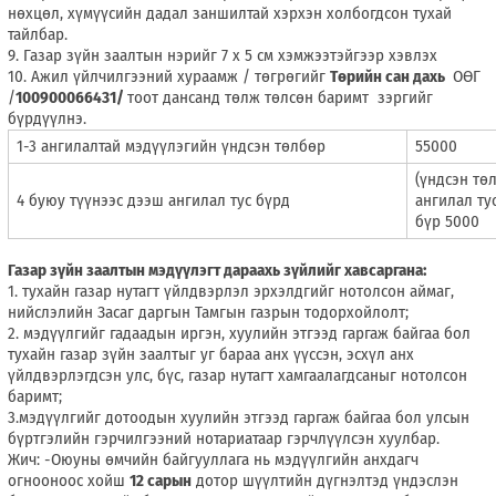
нөхцөл, хүмүүсийн дадал заншилтай хэрхэн холбогдсон тухай
тайлбар.
9. Газар зүйн заалтын нэрийг 7 х 5 см хэмжээтэйгээр хэвлэх
10. Ажил үйлчилгээний хураамж / төгрөгийг
Төрийн сан дахь
ОӨГ
/
100900066431/
тоот дансанд төлж төлсөн баримт зэргийг
бүрдүүлнэ.
1-3 ангилалтай мэдүүлэгийн үндсэн төлбөр
55000
(үндсэн тө
4 буюу түүнээс дээш ангилал тус бүрд
ангилал ту
бүр 5000
Газар зүйн заалтын мэдүүлэгт дараахь зүйлийг хавсаргана:
1. тухайн газар нутагт үйлдвэрлэл эрхэлдгийг нотолсон аймаг,
нийслэлийн Засаг даргын Тамгын газрын тодорхойлолт;
2. мэдүүлгийг гадаадын иргэн, хуулийн этгээд гаргаж байгаа бол
тухайн газар зүйн заалтыг уг бараа анх үүссэн, эсхүл анх
үйлдвэрлэгдсэн улс, бүс, газар нутагт хамгаалагдсаныг нотолсон
баримт;
3.мэдүүлгийг дотоодын хуулийн этгээд гаргаж байгаа бол улсын
бүртгэлийн гэрчилгээний нотариатаар гэрчлүүлсэн хуулбар.
Жич: -Оюуны өмчийн байгууллага нь мэдүүлгийн анхдагч
огнооноос хойш
12 сарын
дотор шүүлтийн дүгнэлтэд үндэслэн