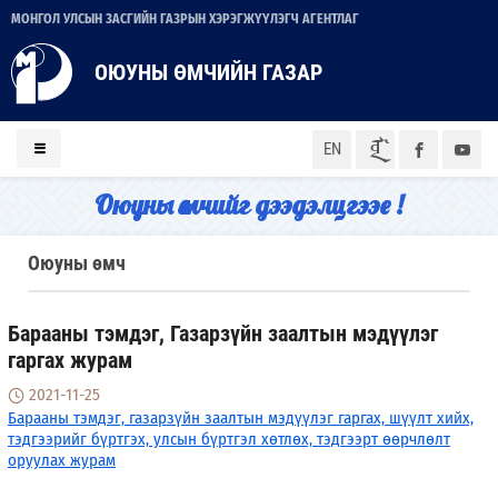
МОНГОЛ УЛСЫН ЗАСГИЙН ГАЗРЫН ХЭРЭГЖҮҮЛЭГЧ АГЕНТЛАГ
ОЮУНЫ ӨМЧИЙН ГАЗАР
ᠮᠣᠨ
EN
Оюуны өмчийг дээдэлцгээе !
Оюуны өмч
Барааны тэмдэг, Газарзүйн заалтын мэдүүлэг
гаргах журам
2021-11-25
Барааны тэмдэг, газарзүйн заалтын мэдүүлэг гаргах, шүүлт хийх,
тэдгээрийг бүртгэх, улсын бүртгэл хөтлөх, тэдгээрт өөрчлөлт
оруулах журам