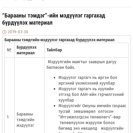
“Барааны тэмдэг”-ийн мэдүүлэг гаргахад
бүрдүүлэх материал
2019-03-30
Барааны тэмдгийн мэдүүлэг гаргахад бүрдүүлэх материал
Бүрдүүлэх
№
Тайлбар
материал
Мэдүүлгийн маягтыг зааврын дагуу
бөглөсөн байх.
Мэдүүлэг гаргагч нь иргэн бол
иргэний үнэмлэхний хуулбар
Мэдүүлэг гаргагч нь хуулийн
этгээд бол ААН-ийн гэрчилгээний
хуулбар
Мэдүүлгийг Оюуны өмчийн газраас
тусгай зөвшөөрөл олгосон
Барааны
1
“Итгэмжлэгдсэн төлөөлөгч”-өөр
тэмдгийн
төлөөлүүлэн мэдүүлж болох
мэдүүлэг
бөгөөд энэ нөхцөлд мэдүүлгийн