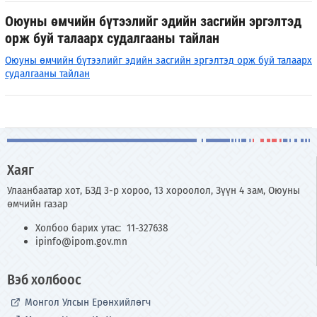
Оюуны өмчийн бүтээлийг эдийн засгийн эргэлтэд
орж буй талаарх судалгааны тайлан
Оюуны өмчийн бүтээлийг эдийн засгийн эргэлтэд орж буй талаарх
судалгааны тайлан
Хаяг
Улаанбаатар хот, БЗД 3-р хороо, 13 хороолол, Зүүн 4 зам, Оюуны
өмчийн газар
Холбоо барих утас: 11-327638
ipinfo@ipom.gov.mn
Вэб холбоос
Монгол Улсын Ерөнхийлөгч