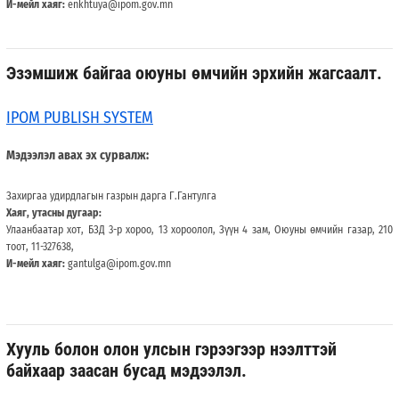
И-мейл хаяг:
enkhtuya@ipom.gov.mn
Эзэмшиж байгаа оюуны өмчийн эрхийн жагсаалт.
IPOM PUBLISH SYSTEM
Мэдээлэл авах эх сурвалж:
Захиргаа удирдлагын газрын дарга Г.Гантулга
Хаяг, утасны дугаар:
Улаанбаатар хот, БЗД 3-р хороо, 13 хороолол, Зүүн 4 зам, Оюуны өмчийн газар, 210
тоот, 11-327638,
И-мейл хаяг:
gantulga@ipom.gov.mn
Хууль болон олон улсын гэрээгээр нээлттэй
байхаар заасан бусад мэдээлэл.