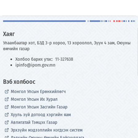
Хаяг
Улаанбаатар хот, БЗД 3-р хороо, 13 хороолол, Зүүн 4 зам, Оюуны
өмчийн газар
Холбоо барих утас: 11-327638
ipinfo@ipom.gov.mn
Вэб холбоос
Монгол Улсын Ерөнхийлөгч
Монгол Улсын Их Хурал
Монгол Улсын Засгийн Газар
Хууль зүй дотоод хэргийн яам
Авлигатай Тэмцэх Газар
Эрхзүйн мэдээллийн нэгдсэн систем
Дэлхийн Оюуны Өмчийн Байгууллага