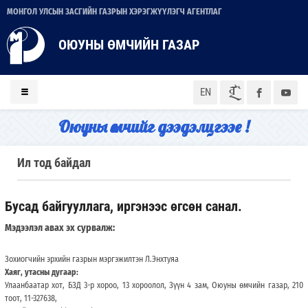
МОНГОЛ УЛСЫН ЗАСГИЙН ГАЗРЫН ХЭРЭГЖҮҮЛЭГЧ АГЕНТЛАГ
ОЮУНЫ ӨМЧИЙН ГАЗАР
ᠮᠣᠨ
EN
Оюуны өмчийг дээдэлцгээе !
Ил тод байдал
Бусад байгууллага, иргэнээс өгсөн санал.
Мэдээлэл авах эх сурвалж:
Зохиогчийн эрхийн газрын мэргэжилтэн Л.Энхтуяа
Хаяг, утасны дугаар:
Улаанбаатар хот, БЗД 3-р хороо, 13 хороолол, Зүүн 4 зам, Оюуны өмчийн газар, 210
тоот, 11-327638,