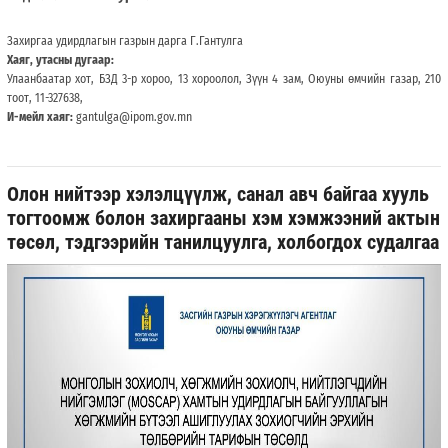
Захиргаа удирдлагын газрын дарга Г.Гантулга
Хаяг, утасны дугаар:
Улаанбаатар хот, БЗД 3-р хороо, 13 хороолол, Зүүн 4 зам, Оюуны өмчийн газар, 210
тоот, 11-327638,
И-мейл хаяг:
gantulga@ipom.gov.mn
Олон нийтээр хэлэлцүүлж, санал авч байгаа хууль
тогтоомж болон захиргааны хэм хэмжээний актын
төсөл, тэдгээрийн танилцуулга, холбогдох судалгаа