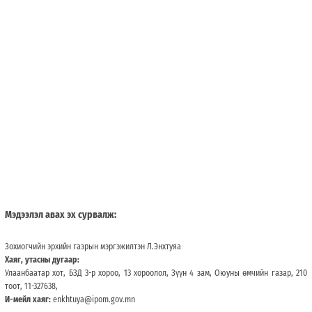
Мэдээлэл авах эх сурвалж:
Зохиогчийн эрхийн газрын мэргэжилтэн Л.Энхтуяа
Хаяг, утасны дугаар:
Улаанбаатар хот, БЗД 3-р хороо, 13 хороолол, Зүүн 4 зам, Оюуны өмчийн газар, 210
тоот, 11-327638,
И-мейл хаяг:
enkhtuya@ipom.gov.mn