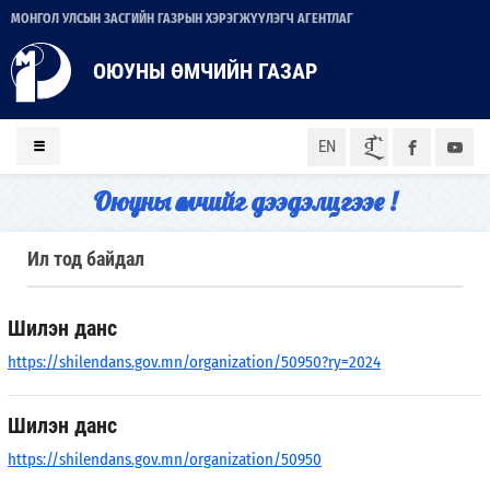
МОНГОЛ УЛСЫН ЗАСГИЙН ГАЗРЫН ХЭРЭГЖҮҮЛЭГЧ АГЕНТЛАГ
ОЮУНЫ ӨМЧИЙН ГАЗАР
ᠮᠣᠨ
EN
Оюуны өмчийг дээдэлцгээе !
Ил тод байдал
Шилэн данс
https://shilendans.gov.mn/organization/50950?ry=2024
Шилэн данс
https://shilendans.gov.mn/organization/50950