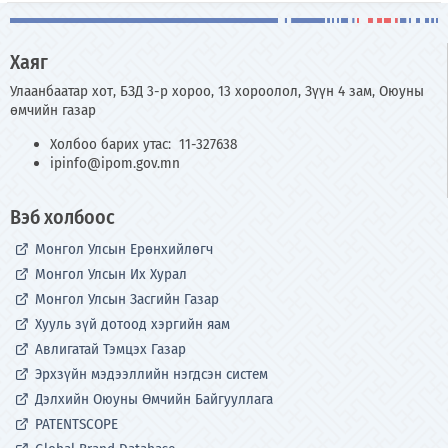
Хаяг
Улаанбаатар хот, БЗД 3-р хороо, 13 хороолол, Зүүн 4 зам, Оюуны
өмчийн газар
Холбоо барих утас: 11-327638
ipinfo@ipom.gov.mn
Вэб холбоос
Монгол Улсын Ерөнхийлөгч
Монгол Улсын Их Хурал
Монгол Улсын Засгийн Газар
Хууль зүй дотоод хэргийн яам
Авлигатай Тэмцэх Газар
Эрхзүйн мэдээллийн нэгдсэн систем
Дэлхийн Оюуны Өмчийн Байгууллага
PATENTSCOPE