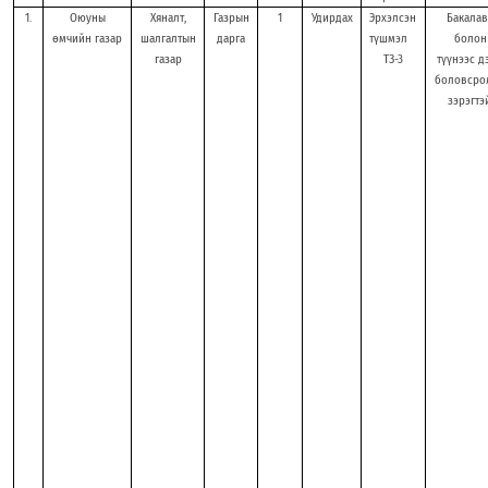
1.
Оюуны
Хяналт,
Газрын
1
Удирдах
Эрхэлсэн
Бакалав
өмчийн газар
шалгалтын
дарга
түшмэл
болон
газар
ТЗ-3
түүнээс д
боловсро
зэрэгтэй