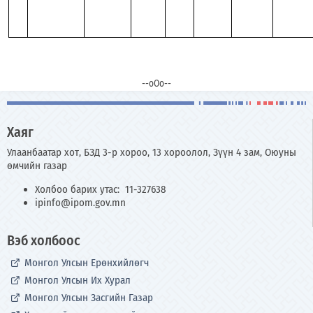
--оОо--
Хаяг
Улаанбаатар хот, БЗД 3-р хороо, 13 хороолол, Зүүн 4 зам, Оюуны
өмчийн газар
Холбоо барих утас: 11-327638
ipinfo@ipom.gov.mn
Вэб холбоос
Монгол Улсын Ерөнхийлөгч
Монгол Улсын Их Хурал
Монгол Улсын Засгийн Газар