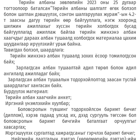
Төрийн албаны зөвлөлийн 2023 оны 25 дугаар
тогтоолоор бат
алсан
“
Төрийн албаны шалгалт өгөх болзол
болон шатлан дэвшүүлэх, сонгон шалгаруулах жур
а
м
”-
ын 4.2-
т заасны дагуу төрийн өөр байгууллага, нэгж хооронд
шилжин ажиллахыг хүссэн төрийн холбогдох бусад
байгууллагад ажиллаж байгаа төрийн жинхэнэ албан
хаагчдыг дараах албан тушаалд холбогдох материалаа цахим
шуудангаар ирүүлэхийг урьж байна.
Тавигдах болзол, шаардлага:
Т
өрийн жинхэнэ албан тушаалд зохих ёсоор томилогдсон
байх;
З
арлагдсан албан тушаалтай адил төрөл болон адил
ангилалд ажилладаг байх;
З
арлагдсан албан тушаалын тодорхойлолтод заасан тусгай
шаардлагыг хангасан байх.
Бүрдүүлэх материал:
Төрийн албан хаагчийн анкет;
Иргэний үнэмлэхийн хуулбар;
Боловсролын түвшинг тодорхойлсон баримт бичиг
(
диплом
)
, хэрэв гадаад улсад их, дээд сургууль төгссөн бол
боловсролын баримт бичгийн баталгаат орчуулгыг
хавсаргах;
Мэргэшүүлэх сургалтад хамрагдсаныг гэрчлэх баримт бичиг;
Нийгмийн даатгалын дэвтэр
(
х
өдөлмөрийн дэвтэр
)
-ийн