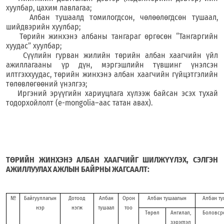
хуулбар, цахим лавлагаа;
Албан тушаалд томилогдсон, чөлөөлөгдсөн тушаал,
шийдвэрийн хуулбар;
Төрийн жинхэнэ албаны тангараг өргөсөн “Тангаргийн
хуудас” хуулбар;
Сүүлийн гурван жилийн төрийн албан хаагчийн үйл
ажиллагааны үр дүн, мэргэшлийн түвшинг үнэлсэн
илтгэх
хуудас, төрийн жинхэнэ албан хаагчийн гүйцэтгэлийн
төлөвлөгөөний үнэлгээ;
Иргэний эрүүгийн хариуцлага хүлээж байсан эсэх тухай
тодорхойлолт
(
e-mongolia–аас татан авах
)
.
ТӨРИЙН ЖИНХЭНЭ АЛБАН ХААГЧИЙГ ШИЛЖҮҮЛЭХ, СЭЛГЭН
АЖИЛЛУУЛАХ
АЖЛЫН БАЙРНЫ ЖАГСААЛТ:
№
Байгууллагын
Дотоод
Албан
Орон
Албан тушаалын
Албан ту
нэр
нэгж
тушаал
тоо
Төрөл
Ангилал,
Боловср
зэрэглэл