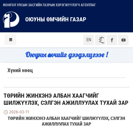
МОНГОЛ УЛСЫН ЗАСГИЙН ГАЗРЫН ХЭРЭГЖҮҮЛЭГЧ АГЕНТЛАГ
ОЮУНЫ ӨМЧИЙН ГАЗАР
ᠮᠣᠨ
EN
Оюуны өмчийг дээдэлцгээе !
Хүний нөөц
ТӨРИЙН ЖИНХЭНЭ АЛБАН ХААГЧИЙГ
ШИЛЖҮҮЛЭХ, СЭЛГЭН АЖИЛЛУУЛАХ ТУХАЙ ЗАР
2026-03-11
ТӨРИЙН ЖИНХЭНЭ АЛБАН ХААГЧИЙГ ШИЛЖҮҮЛЭХ, СЭЛГЭН
АЖИЛЛУУЛАХ ТУХАЙ ЗАР