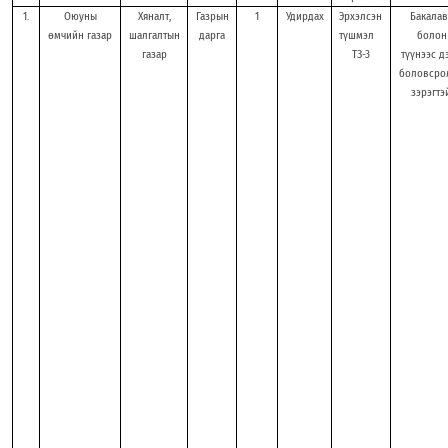
1.
Оюуны
Хяналт,
Газрын
1
Удирдах
Эрхэлсэн
Бакалав
өмчийн газар
шалгалтын
дарга
түшмэл
болон
газар
ТЗ-3
түүнээс д
боловсро
зэрэгтэй