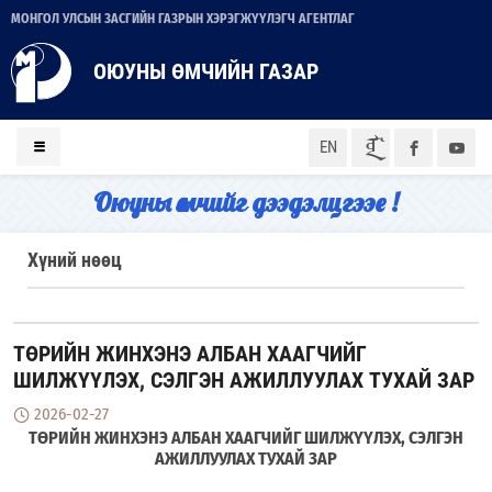
МОНГОЛ УЛСЫН ЗАСГИЙН ГАЗРЫН ХЭРЭГЖҮҮЛЭГЧ АГЕНТЛАГ
ОЮУНЫ ӨМЧИЙН ГАЗАР
ᠮᠣᠨ
EN
Оюуны өмчийг дээдэлцгээе !
Хүний нөөц
ТӨРИЙН ЖИНХЭНЭ АЛБАН ХААГЧИЙГ
ШИЛЖҮҮЛЭХ, СЭЛГЭН АЖИЛЛУУЛАХ ТУХАЙ ЗАР
2026-02-27
ТӨРИЙН ЖИНХЭНЭ АЛБАН ХААГЧИЙГ ШИЛЖҮҮЛЭХ, СЭЛГЭН
АЖИЛЛУУЛАХ ТУХАЙ ЗАР