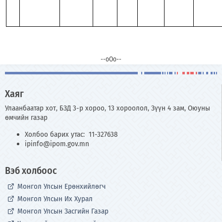
--оОо--
Хаяг
Улаанбаатар хот, БЗД 3-р хороо, 13 хороолол, Зүүн 4 зам, Оюуны
өмчийн газар
Холбоо барих утас: 11-327638
ipinfo@ipom.gov.mn
Вэб холбоос
Монгол Улсын Ерөнхийлөгч
Монгол Улсын Их Хурал
Монгол Улсын Засгийн Газар