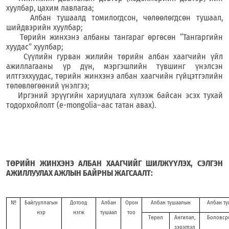
хуулбар, цахим лавлагаа;
Албан тушаалд томилогдсон, чөлөөлөгдсөн тушаал,
шийдвэрийн хуулбар;
Төрийн жинхэнэ албаны тангараг өргөсөн “Тангаргийн
хуудас” хуулбар;
Сүүлийн гурван жилийн төрийн албан хаагчийн үйл
ажиллагааны үр дүн, мэргэшлийн түвшинг үнэлсэн
илтгэх
хуудас, төрийн жинхэнэ албан хаагчийн гүйцэтгэлийн
төлөвлөгөөний үнэлгээ;
Иргэний эрүүгийн хариуцлага хүлээж байсан эсэх тухай
тодорхойлолт
(
e-mongolia–аас татан авах
)
.
ТӨРИЙН ЖИНХЭНЭ АЛБАН ХААГЧИЙГ ШИЛЖҮҮЛЭХ, СЭЛГЭН
АЖИЛЛУУЛАХ
АЖЛЫН БАЙРНЫ ЖАГСААЛТ:
№
Байгууллагын
Дотоод
Албан
Орон
Албан тушаалын
Албан ту
нэр
нэгж
тушаал
тоо
Төрөл
Ангилал,
Боловср
зэрэглэл