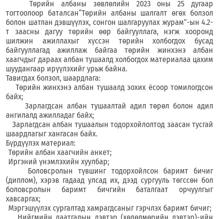
Төрийн албаны зөвлөлийн 2023 оны 25 дугаар
тогтоолоор бат
алсан
“
Төрийн албаны шалгалт өгөх болзол
болон шатлан дэвшүүлэх, сонгон шалгаруулах жур
а
м
”-
ын 4.2-
т заасны дагуу төрийн өөр байгууллага, нэгж хооронд
шилжин ажиллахыг хүссэн төрийн холбогдох бусад
байгууллагад ажиллаж байгаа төрийн жинхэнэ албан
хаагчдыг дараах албан тушаалд холбогдох материалаа цахим
шуудангаар ирүүлэхийг урьж байна.
Тавигдах болзол, шаардлага:
Т
өрийн жинхэнэ албан тушаалд зохих ёсоор томилогдсон
байх;
З
арлагдсан албан тушаалтай адил төрөл болон адил
ангилалд ажилладаг байх;
З
арлагдсан албан тушаалын тодорхойлолтод заасан тусгай
шаардлагыг хангасан байх.
Бүрдүүлэх материал:
Төрийн албан хаагчийн анкет;
Иргэний үнэмлэхийн хуулбар;
Боловсролын түвшинг тодорхойлсон баримт бичиг
(
диплом
)
, хэрэв гадаад улсад их, дээд сургууль төгссөн бол
боловсролын баримт бичгийн баталгаат орчуулгыг
хавсаргах;
Мэргэшүүлэх сургалтад хамрагдсаныг гэрчлэх баримт бичиг;
Нийгмийн даатгалын дэвтэр
(
х
өдөлмөрийн дэвтэр
)
-ийн