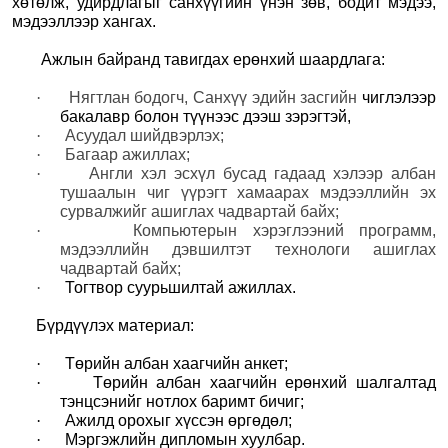
хөтөлж, удирдлагыг санхүүгийн үнэн зөв, бодит мэдээ,
мэдээллээр хангах
.
Ажлын байранд тавигдах ерөнхий шаардлага:
·
Нягтлан бодогч, Санхүү эдийн засгийн
чиглэлээр
бакалавр болон түүнээс дээш зэрэгтэй,
·
Асуудал шийдвэрлэх
;
·
Багаар ажиллах
;
·
Англи хэл эсхүл бусад гадаад хэлээр албан
тушаалын чиг үүрэгт хамаарах мэдээллийн эх
сурвалжийг ашиглах чадвартай байх
;
·
Компьютерын хэрэглээний программ,
мэдээллийн дэвшилтэт технологи ашиглах
чадвартай байх
;
·
Тогтвор суурьшилтай ажиллах.
Бүрдүүлэх материал:
·
Төрийн албан хаагчийн анкет
;
·
Төрийн албан хаагчийн ерөнхий шалгалтад
тэнцсэнийг нотлох баримт бичиг;
·
Ажилд орохыг хүссэн өргөдөл
;
·
Мэргэжлийн дипломын хуулбар
.