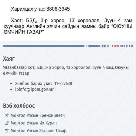
Харилцах утас: 8806-3345
Хаяг: БЗД, 3-р хороо, 13 хороолол, Зүүн 4 зам
хуучнаар Английн элчин сайдын яамны байр
“ОЮУНЫ
ӨМЧИЙН ГАЗАР”
Хаяг
Улаанбаатар хот, БЗД 3-р хороо, 13 хороолол, Зүүн 4 зам, Оюуны
өмчийн газар
Холбоо барих утас: 11-327638
ipinfo@ipom.gov.mn
Вэб холбоос
Монгол Улсын Ерөнхийлөгч
Монгол Улсын Их Хурал
Монгол Улсын Засгийн Газар