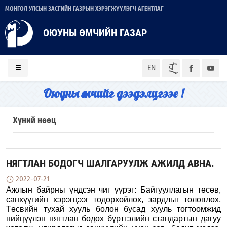
МОНГОЛ УЛСЫН ЗАСГИЙН ГАЗРЫН ХЭРЭГЖҮҮЛЭГЧ АГЕНТЛАГ
ОЮУНЫ ӨМЧИЙН ГАЗАР
ᠮᠣᠨ
EN
Оюуны өмчийг дээдэлцгээе !
Хүний нөөц
НЯГТЛАН БОДОГЧ ШАЛГАРУУЛЖ АЖИЛД АВНА.
2022-07-21
Ажлын байрны үндсэн чиг үүрэг:
Байгууллагын төсөв,
санхүүгийн хэрэгцээг тодорхойлох, зардлыг төлөвлөх,
Төсвийн тухай хууль болон бусад хууль тогтоомжид
нийцүүлэн нягтлан бодох бүртгэлийн стандартын дагуу