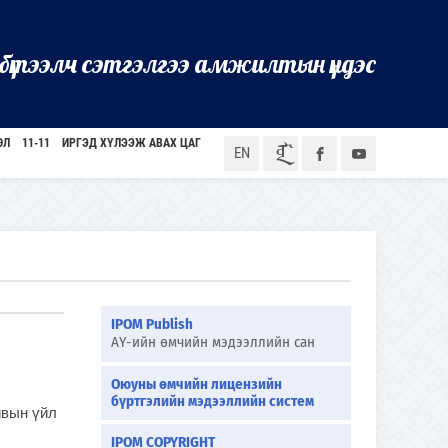
бүтээлч сэтгэлгээ амжилтын үндэс
ӨЛ
11-11
ИРГЭД ХҮЛЭЭЖ АВАХ ЦАГ
ᠮᠣᠨ
EN
IPOM Publish
АҮ-ийн өмчийн мэдээллийн сан
Оюуны өмчийн лицензийн
бүртгэлийн мэдээллийн систем
ивын үйл
IPOM COPYRIGHT