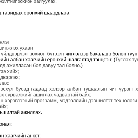
жилтийг зохион байгуулах.
 тавигдах ерөнхий шаардлага:
үнлэг
шинжлэх ухаан
үйлдвэрлэл, зохион бүтээлт
чиглэлээр бакалавр болон түүн
өрийн албан хаагчийн ерөнхий шалгалтад тэнцсэн
;
(
Туслах т
лд ажилласан бол давуу тал болно.
)
ээ хийх;
двэрлэх
;
ллах
;
 эсхүл бусад гадаад хэлээр албан тушаалын чиг үүрэгт 
эх сурвалжийг ашиглах чадвартай байх
;
 хэрэглээний программ, мэдээллийн дэвшилтэт технологи
айх
;
рьшилтай ажиллах.
риал:
н хаагчийн анкет
;