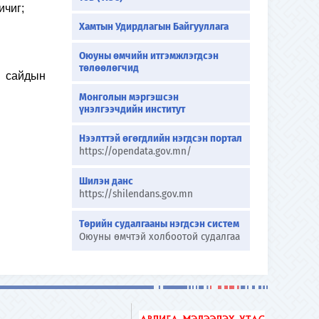
ичиг;
Хамтын Удирдлагын Байгууллага
Оюуны өмчийн итгэмжлэгдсэн
төлөөлөгчид
н сайдын
Монголын мэргэшсэн
үнэлгээчдийн институт
Нээлттэй өгөгдлийн нэгдсэн портал
https://opendata.gov.mn/
Шилэн данс
https://shilendans.gov.mn
Төрийн судалгааны нэгдсэн систем
Оюуны өмчтэй холбоотой судалгаа