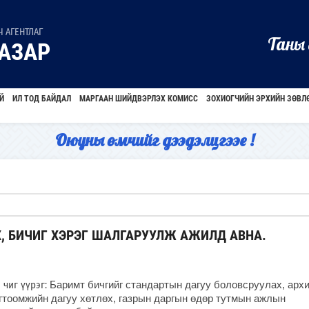
 АГЕНТЛАГ
Таны 
АЗАР
Й
ИЛ ТОД БАЙДАЛ
МАРГААН ШИЙДВЭРЛЭХ КОМИСС
ЗОХИОГЧИЙН ЭРХИЙН ЗӨВЛ
Оюуны өмчийг дээдэлцгээе !
, БИЧИГ ХЭРЭГ ШАЛГАРУУЛЖ АЖИЛД АВНА.
чиг үүрэг:
Баримт бичгийг стандартын дагуу боловсруулах, арх
гтоомжийн дагуу хөтлөх, газрын даргын өдөр тутмын ажлын