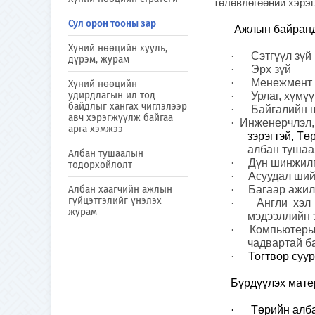
төлөвлөгөөний хэрэг
Сул орон тооны зар
Ажлын байранд
Хүний нөөцийн хууль,
·
Сэтгүүл зүй
дүрэм, журам
·
Эрх зүй
·
Менежмент
Хүний нөөцийн
удирдлагын ил тод
·
Урлаг, хүмү
байдлыг хангах чиглэлээр
·
Байгалийн 
авч хэрэгжүүлж байгаа
·
Инженерчлэл, 
арга хэмжээ
зэрэгтэй, Т
албан тушаа
Албан тушаалын
·
Дүн шинжилг
тодорхойлолт
·
Асуудал ший
Албан хаагчийн ажлын
·
Багаар ажи
гүйцэтгэлийг үнэлэх
·
Англи хэл
журам
мэдээллийн 
·
Компьютерын
чадвартай б
·
Тогтвор суу
Бүрдүүлэх мате
·
Төрийн алба