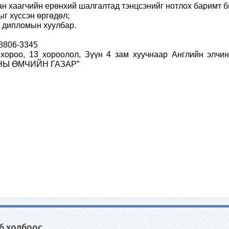
н хаагчийн ерөнхий шалгалтад тэнцсэнийг нотлох баримт б
г хүссэн өргөдөл
;
 дипломын хуулбар
.
 8806-3345
 хороо, 13 хороолол, Зүүн 4 зам хуучнаар Английн элчи
НЫ ӨМЧИЙН ГАЗАР”
б холбоос