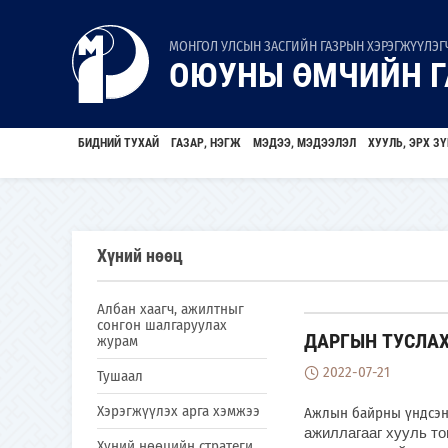
МОНГОЛ УЛСЫН ЗАСГИЙН ГАЗРЫН ХЭРЭГЖҮҮЛЭГЧ
ОЮУНЫ ӨМЧИЙН Г
БИДНИЙ ТУХАЙ
ГАЗАР, НЭГЖ
МЭДЭЭ, МЭДЭЭЛЭЛ
ХУУЛЬ, ЭРХ ЗҮ
Хүний нөөц
Албан хаагч, ажилтныг
сонгон шалгаруулах
ДАРГЫН ТУСЛАХ
журам
2022-07-21
Тушаал
Хэрэгжүүлэх арга хэмжээ
Ажлын байрны үндсэн 
ажиллагааг хууль то
Хүний нөөцийн стратеги