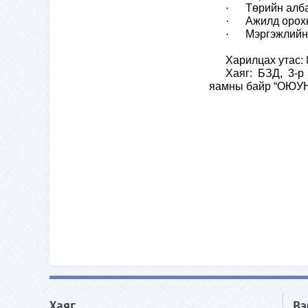
·
Төрийн алба
·
Ажилд орохы
·
Мэргэжлийн
Харилцах утас:
Хаяг: БЗД, 3-р
яамны байр
“ОЮУ
Хаяг
Вэ