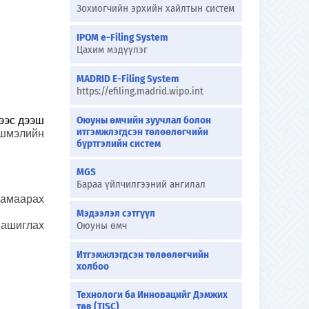
Зохиогчийн эрхийн хайлтын систем
IPOM e-Filing System
Цахим мэдүүлэг
MADRID E-Filing System
https://efiling.madrid.wipo.int
Оюуны өмчийн зуучлал болон
ээс дээш
итгэмжлэгдсэн төлөөлөгчийн
үшмэлийн
бүртгэлийн систем
MGS
Бараа үйлчилгээний ангилал
хамаарах
Мэдээлэл сэтгүүл
 ашиглах
Оюуны өмч
Итгэмжлэгдсэн төлөөлөгчийн
холбоо
Технологи ба Инновацийг Дэмжих
төв (TISC)