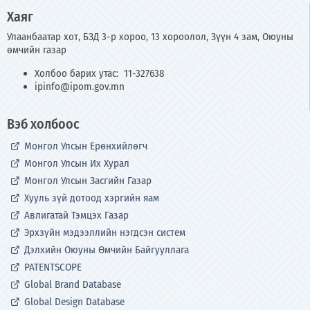
Хаяг
Улаанбаатар хот, БЗД 3-р хороо, 13 хороолол, Зүүн 4 зам, Оюуны
өмчийн газар
Холбоо барих утас: 11-327638
ipinfo@ipom.gov.mn
Вэб холбоос
Монгол Улсын Ерөнхийлөгч
Монгол Улсын Их Хурал
Монгол Улсын Засгийн Газар
Хууль зүй дотоод хэргийн яам
Авлигатай Тэмцэх Газар
Эрхзүйн мэдээллийн нэгдсэн систем
Дэлхийн Оюуны Өмчийн Байгууллага
PATENTSCOPE
Global Brand Database
Global Design Database