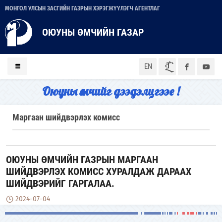
МОНГОЛ УЛСЫН ЗАСГИЙН ГАЗРЫН ХЭРЭГЖҮҮЛЭГЧ АГЕНТЛАГ
ОЮУНЫ ӨМЧИЙН ГАЗАР
ᠮᠣᠨ
EN
Оюуны өмчийг дээдэлцгээе !
Маргаан шийдвэрлэх комисс
ОЮУНЫ ӨМЧИЙН ГАЗРЫН МАРГААН
ШИЙДВЭРЛЭХ КОМИСС ХУРАЛДАЖ ДАРААХ
ШИЙДВЭРИЙГ ГАРГАЛАА.
2024-07-04