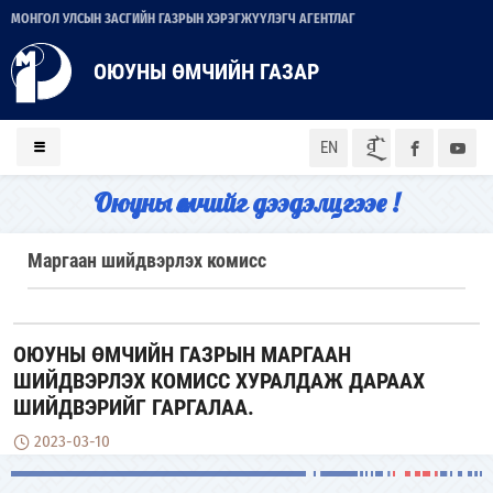
МОНГОЛ УЛСЫН ЗАСГИЙН ГАЗРЫН ХЭРЭГЖҮҮЛЭГЧ АГЕНТЛАГ
ОЮУНЫ ӨМЧИЙН ГАЗАР
ᠮᠣᠨ
EN
Оюуны өмчийг дээдэлцгээе !
Маргаан шийдвэрлэх комисс
ОЮУНЫ ӨМЧИЙН ГАЗРЫН МАРГААН
ШИЙДВЭРЛЭХ КОМИСС ХУРАЛДАЖ ДАРААХ
ШИЙДВЭРИЙГ ГАРГАЛАА.
2023-03-10