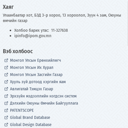
Хаяг
Улаанбаатар хот, БЗД 3-р хороо, 13 хороолол, Зүүн 4 зам, Оюуны
өмчийн газар
Холбоо барих утас: 11-327638
ipinfo@ipom.gov.mn
Вэб холбоос
Монгол Улсын Ерөнхийлөгч
Монгол Улсын Их Хурал
Монгол Улсын Засгийн Газар
Хууль зүй дотоод хэргийн яам
Авлигатай Тэмцэх Газар
Эрхзүйн мэдээллийн нэгдсэн систем
Дэлхийн Оюуны Өмчийн Байгууллага
PATENTSCOPE
Global Brand Database
Global Design Database