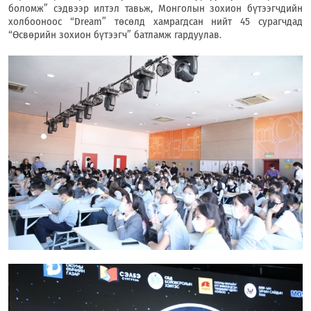
боломж” сэдвээр илтэл тавьж, Монголын зохион бүтээгчдийн
холбооноос “Dream” төсөлд хамрагдсан нийт 45 сурагчдад
“Өсвөрийн зохион бүтээгч” батламж гардуулав.