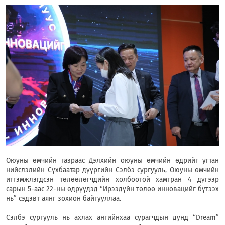
Оюуны өмчийн газраас Дэлхийн оюуны өмчийн өдрийг угтан
нийслэлийн Сүхбаатар дүүргийн Сэлбэ сургууль, Оюуны өмчийн
итгэмжлэгдсэн төлөөлөгчдийн холбоотой хамтран 4 дүгээр
сарын 5-аас 22-ны өдрүүдэд “Ирээдүйн төлөө инновацийг бүтээх
нь” сэдэвт аянг зохион байгууллаа.
Сэлбэ сургууль нь ахлах ангийнхаа сурагчдын дунд “Dream”