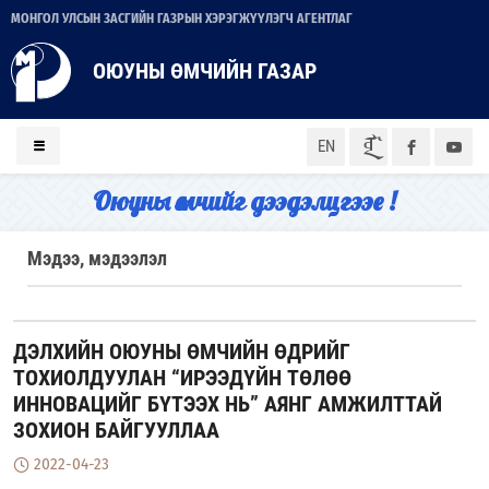
МОНГОЛ УЛСЫН ЗАСГИЙН ГАЗРЫН ХЭРЭГЖҮҮЛЭГЧ АГЕНТЛАГ
ОЮУНЫ ӨМЧИЙН ГАЗАР
ᠮᠣᠨ
EN
Оюуны өмчийг дээдэлцгээе !
Мэдээ, мэдээлэл
ДЭЛХИЙН ОЮУНЫ ӨМЧИЙН ӨДРИЙГ
ТОХИОЛДУУЛАН “ИРЭЭДҮЙН ТӨЛӨӨ
ИННОВАЦИЙГ БҮТЭЭХ НЬ” АЯНГ АМЖИЛТТАЙ
ЗОХИОН БАЙГУУЛЛАА
2022-04-23