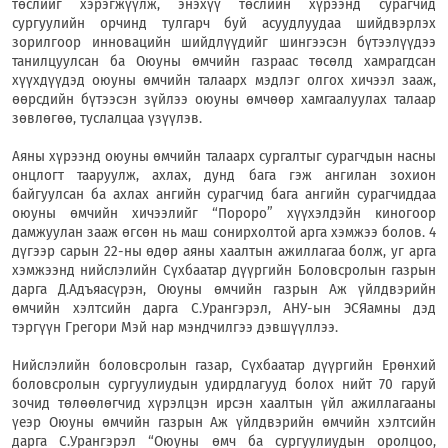
төслийг хэрэгжүүлж, энэхүү төслийн хүрээнд сурагчид
сургуулийн орчинд тулгарч буй асуудлуудаа шийдвэрлэх
зорилгоор инновацийн шийдлүүдийг шингээсэн бүтээлүүдээ
танилцуулсан ба Оюуны өмчийн газраас төсөлд хамрагдсан
хүүхдүүдэд оюуны өмчийн талаарх мэдлэг олгох хичээл зааж,
өөрсдийн бүтээсэн зүйлээ оюуны өмчөөр хамгаалуулах талаар
зөвлөгөө, туслалцаа үзүүлэв.
Аяны хүрээнд оюуны өмчийн талаарх сургалтыг сурагчдын насны
онцлогт тааруулж, ахлах, дунд бага гэж ангилан зохион
байгуулсан ба ахлах ангийн сурагчид бага ангийн сурагчиддаа
оюуны өмчийн хичээлийг “Пороро” хүүхэлдэйн киногоор
дамжуулан зааж өгсөн нь маш сонирхолтой арга хэмжээ болов. 4
дүгээр сарын 22-ны өдөр аяны хаалтын ажиллагаа болж, уг арга
хэмжээнд нийслэлийн Сүхбаатар дүүргийн Боловсролын газрын
дарга Д.Адъяасүрэн, Оюуны өмчийн газрын Аж үйлдвэрийн
өмчийн хэлтсийн дарга С.Урангэрэл, АНУ-ын ЭСЯамны дэд
тэргүүн Грегори Мэй нар мэндчилгээ дэвшүүллээ.
Нийслэлийн боловсролын газар, Сүхбаатар дүүргийн Ерөнхий
боловсролын сургуулиудын удирдлагууд болох нийт 70 гаруй
зочид төлөөлөгчид хүрэлцэн ирсэн хаалтын үйл ажиллагааны
үеэр Оюуны өмчийн газрын Аж үйлдвэрийн өмчийн хэлтсийн
дарга С.Урангэрэл “Оюуны өмч ба сургуулиудын оролцоо,