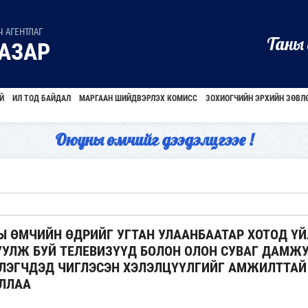
 АГЕНТЛАГ
Таны 
АЗАР
Й
ИЛ ТОД БАЙДАЛ
МАРГААН ШИЙДВЭРЛЭХ КОМИСС
ЗОХИОГЧИЙН ЭРХИЙН ЗӨВЛ
Оюуны өмчийг дээдэлцгээе !
 ӨМЧИЙН ӨДРИЙГ УГТАН УЛААНБААТАР ХОТОД ҮЙ
УЛЖ БУЙ ТЕЛЕВИЗҮҮД БОЛОН ОЛОН СУВАГ ДАМЖ
ХЛЭГЧДЭД ЧИГЛЭСЭН ХЭЛЭЛЦҮҮЛГИЙГ АМЖИЛТТАЙ
УЛЛАА