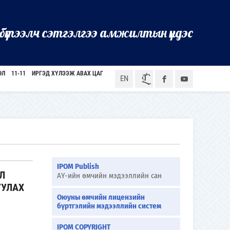
бүтээлч сэтгэлгээ амжилтын үндэс
ӨЛ
11-11
ИРГЭД ХҮЛЭЭЖ АВАХ ЦАГ
ᠮᠣᠨ
EN
IPOM Publish
Л
АҮ-ийн өмчийн мэдээллийн сан
УУЛАХ
Оюуны өмчийн лицензийн
бүртгэлийн мэдээллийн систем
IPOM COPYRIGHT