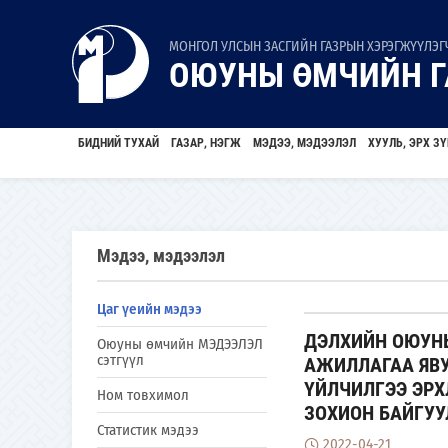
МОНГОЛ УЛСЫН ЗАСГИЙН ГАЗРЫН ХЭРЭГЖҮҮЛЭГЧ
ОЮУНЫ ӨМЧИЙН Г
БИДНИЙ ТУХАЙ
ГАЗАР, НЭГЖ
МЭДЭЭ, МЭДЭЭЛЭЛ
ХУУЛЬ, ЭРХ ЗҮ
Мэдээ, мэдээлэл
Цаг үеийн мэдээ
ДЭЛХИЙН ОЮУНЫ
Оюуны өмчийн МЭДЭЭЛЭЛ
сэтгүүл
АЖИЛЛАГАА ЯВУ
ҮЙЛЧИЛГЭЭ ЭР
Ном товхимол
ЗОХИОН БАЙГУ
Статистик мэдээ
2022-04-21