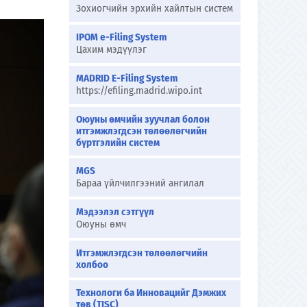
Зохиогчийн эрхийн хайлтын систем
IPOM e-Filing System
Цахим мэдүүлэг
MADRID E-Filing System
https://efiling.madrid.wipo.int
Оюуны өмчийн зуучлал болон
итгэмжлэгдсэн төлөөлөгчийн
бүртгэлийн систем
MGS
Бараа үйлчилгээний ангилал
Мэдээлэл сэтгүүл
Оюуны өмч
Итгэмжлэгдсэн төлөөлөгчийн
холбоо
Технологи ба Инновацийг Дэмжих
төв (TISC)