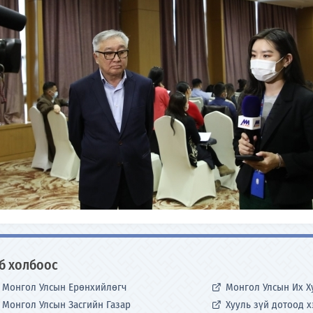
б холбоос
Монгол Улсын Ерөнхийлөгч
Монгол Улсын Их Х
Монгол Улсын Засгийн Газар
Хууль зүй дотоод 