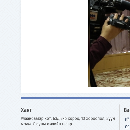
Хаяг
Вэ
Улаанбаатар хот, БЗД 3-р хороо, 13 хороолол, Зүүн
4 зам, Оюуны өмчийн газар