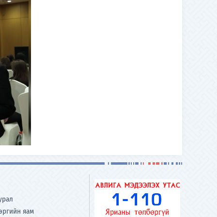
урал
хэргийн яам