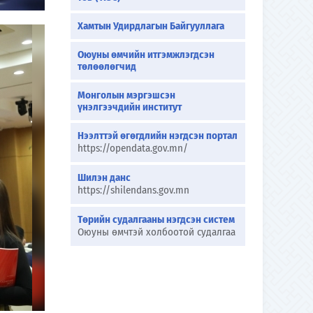
Хамтын Удирдлагын Байгууллага
Оюуны өмчийн итгэмжлэгдсэн
төлөөлөгчид
Монголын мэргэшсэн
үнэлгээчдийн институт
Нээлттэй өгөгдлийн нэгдсэн портал
https://opendata.gov.mn/
Шилэн данс
https://shilendans.gov.mn
Төрийн судалгааны нэгдсэн систем
Оюуны өмчтэй холбоотой судалгаа