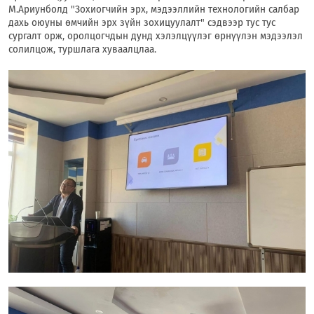
М.Ариунболд "Зохиогчийн эрх, мэдээллийн технологийн салбар
дахь оюуны өмчийн эрх зүйн зохицуулалт" сэдвээр тус тус
сургалт орж, оролцогчдын дунд хэлэлцүүлэг өрнүүлэн мэдээлэл
солилцож, туршлага хуваалцлаа.