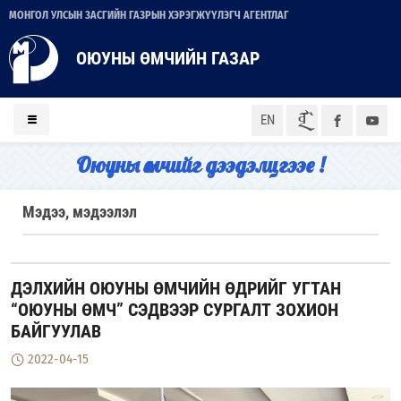
МОНГОЛ УЛСЫН ЗАСГИЙН ГАЗРЫН ХЭРЭГЖҮҮЛЭГЧ АГЕНТЛАГ
ОЮУНЫ ӨМЧИЙН ГАЗАР
ᠮᠣᠨ
EN
Оюуны өмчийг дээдэлцгээе !
Мэдээ, мэдээлэл
ДЭЛХИЙН ОЮУНЫ ӨМЧИЙН ӨДРИЙГ УГТАН
“ОЮУНЫ ӨМЧ” СЭДВЭЭР СУРГАЛТ ЗОХИОН
БАЙГУУЛАВ
2022-04-15