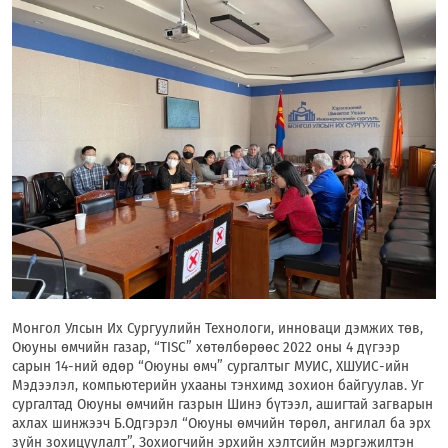
Монгол Улсын Их Сургуулийн Технологи, инноваци дэмжих төв,
Оюуны өмчийн газар, “TISC” хөтөлбөрөөс 2022 оны 4 дүгээр
сарын 14-ний өдөр “Оюуны өмч” сургалтыг МУИС, ХШУИС-ийн
Мэдээлэл, компьютерийн ухааны тэнхимд зохион байгуулав. Уг
сургалтад Оюуны өмчийн газрын Шинэ бүтээл, ашигтай загварын
ахлах шинжээч Б.Одгэрэл “Оюуны өмчийн төрөл, ангилал ба эрх
зүйн зохицуулалт”, Зохиогчийн эрхийн хэлтсийн мэргэжилтэн