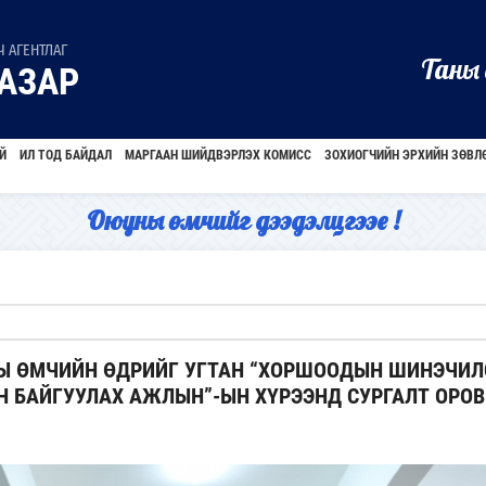
 АГЕНТЛАГ
Таны 
АЗАР
Й
ИЛ ТОД БАЙДАЛ
МАРГААН ШИЙДВЭРЛЭХ КОМИСС
ЗОХИОГЧИЙН ЭРХИЙН ЗӨВЛ
Оюуны өмчийг дээдэлцгээе !
Ы ӨМЧИЙН ӨДРИЙГ УГТАН “ХОРШООДЫН ШИНЭЧИЛ
Н БАЙГУУЛАХ АЖЛЫН”-ЫН ХҮРЭЭНД СУРГАЛТ ОРОВ