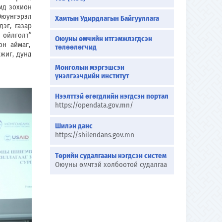
мд зохион
Оюунгэрэл
Хамтын Удирдлагын Байгууллага
дэг, газар
 ойлголт
”
Оюуны өмчийн итгэмжлэгдсэн
н аймаг,
төлөөлөгчид
ижиг, дунд
Монголын мэргэшсэн
үнэлгээчдийн институт
Нээлттэй өгөгдлийн нэгдсэн портал
https://opendata.gov.mn/
Шилэн данс
https://shilendans.gov.mn
Төрийн судалгааны нэгдсэн систем
Оюуны өмчтэй холбоотой судалгаа