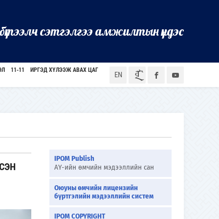
бүтээлч сэтгэлгээ амжилтын үндэс
ӨЛ
11-11
ИРГЭД ХҮЛЭЭЖ АВАХ ЦАГ
ᠮᠣᠨ
EN
IPOM Publish
СЭН
АҮ-ийн өмчийн мэдээллийн сан
Оюуны өмчийн лицензийн
бүртгэлийн мэдээллийн систем
IPOM COPYRIGHT