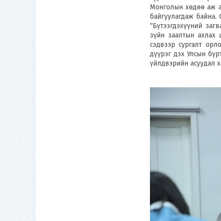
Монголын хөдөө аж а
байгуул
агдаж байна.
“
Бүтээгдэхүүний загв
зүйн заалтын ахла
сэдвээр сургалт орло
дүүрэг дэх Улсын бүрт
үйлдвэрийн асуудал