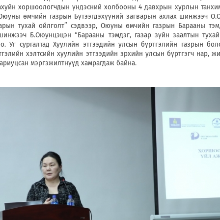
хуйн хоршоологчдын үндэсний холбооны 4 давхрын хурлын танхи
О
юуны өмчийн газрын
Бүтээгдэхүүний загварын ахлах шинжээч О.
арын тухай ойлголт
”
сэдвээр,
О
юуны өмчийн газрын
Барааны тэм
х шинжээч Б.Оюунцэцэн
“
Барааны тэмдэг, газар зүйн заалтын тухай
о.
Уг сургалтад
Хуулийн этгээдийн улсын бүртгэлийн газрын боло
гэлийн хэлтсийн хуулийн этгээдийн эрхийн улсын бүртгэгч нар, ж
 хариуцсан мэргэжилтнүүд
хамрагдаж байна.