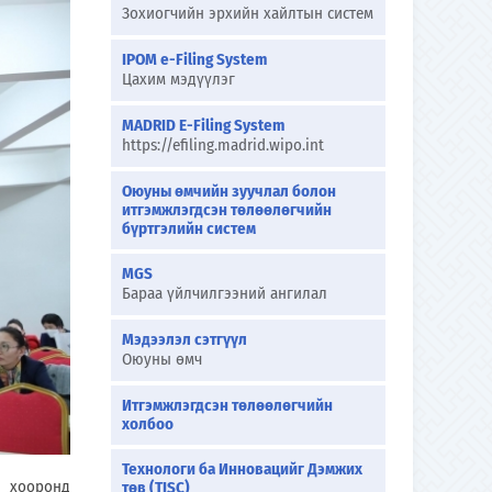
Зохиогчийн эрхийн хайлтын систем
IPOM e-Filing System
Цахим мэдүүлэг
MADRID E-Filing System
https://efiling.madrid.wipo.int
Оюуны өмчийн зуучлал болон
итгэмжлэгдсэн төлөөлөгчийн
бүртгэлийн систем
MGS
Бараа үйлчилгээний ангилал
Мэдээлэл сэтгүүл
Оюуны өмч
Итгэмжлэгдсэн төлөөлөгчийн
холбоо
Технологи ба Инновацийг Дэмжих
 хооронд
төв (TISC)