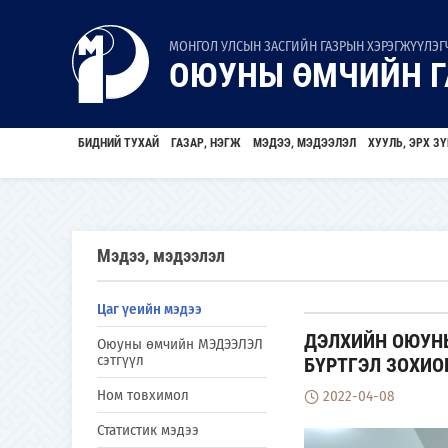
МОНГОЛ УЛСЫН ЗАСГИЙН ГАЗРЫН ХЭРЭГЖҮҮЛЭГЧ
ОЮУНЫ ӨМЧИЙН Г
БИДНИЙ ТУХАЙ
ГАЗАР, НЭГЖ
МЭДЭЭ, МЭДЭЭЛЭЛ
ХУУЛЬ, ЭРХ ЗҮ
Мэдээ, мэдээлэл
Цаг үеийн мэдээ
ДЭЛХИЙН ОЮУН
Оюуны өмчийн МЭДЭЭЛЭЛ
сэтгүүл
БҮРТГЭЛ ЗОХИО
Ном товхимол
2022-04-08
Статистик мэдээ