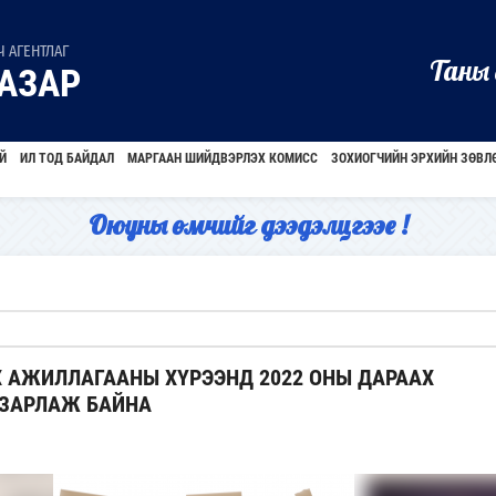
 АГЕНТЛАГ
Таны 
АЗАР
Й
ИЛ ТОД БАЙДАЛ
МАРГААН ШИЙДВЭРЛЭХ КОМИСС
ЗОХИОГЧИЙН ЭРХИЙН ЗӨВЛ
Оюуны өмчийг дээдэлцгээе !
 АЖИЛЛАГААНЫ ХҮРЭЭНД 2022 ОНЫ ДАРААХ
 ЗАРЛАЖ БАЙНА