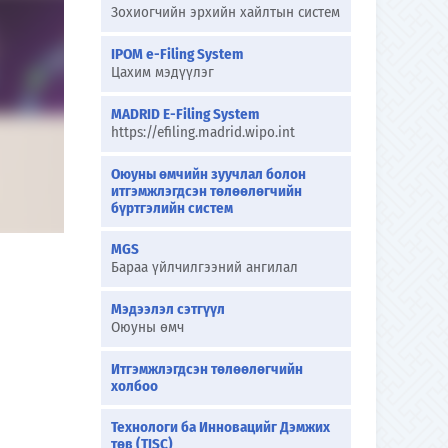
Зохиогчийн эрхийн хайлтын систем
IPOM e-Filing System
Цахим мэдүүлэг
MADRID E-Filing System
https://efiling.madrid.wipo.int
Оюуны өмчийн зуучлал болон
итгэмжлэгдсэн төлөөлөгчийн
бүртгэлийн систем
MGS
Бараа үйлчилгээний ангилал
Мэдээлэл сэтгүүл
Оюуны өмч
Итгэмжлэгдсэн төлөөлөгчийн
холбоо
Технологи ба Инновацийг Дэмжих
төв (TISC)