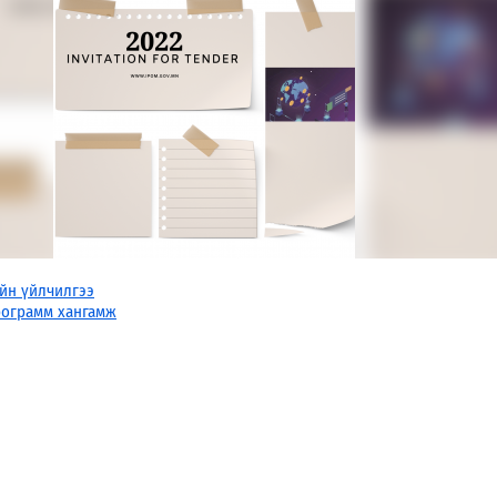
йн үйлчилгээ
рограмм хангамж