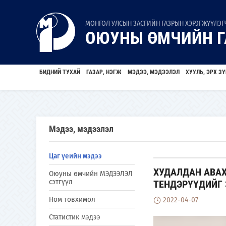
МОНГОЛ УЛСЫН ЗАСГИЙН ГАЗРЫН ХЭРЭГЖҮҮЛЭГЧ
ОЮУНЫ ӨМЧИЙН Г
БИДНИЙ ТУХАЙ
ГАЗАР, НЭГЖ
МЭДЭЭ, МЭДЭЭЛЭЛ
ХУУЛЬ, ЭРХ ЗҮ
Мэдээ, мэдээлэл
Цаг үеийн мэдээ
ХУДАЛДАН АВАХ
Оюуны өмчийн МЭДЭЭЛЭЛ
сэтгүүл
ТЕНДЭРҮҮДИЙГ
Ном товхимол
2022-04-07
Статистик мэдээ