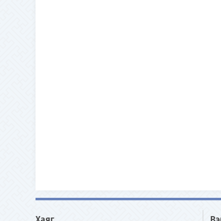
Хаяг
Вэ