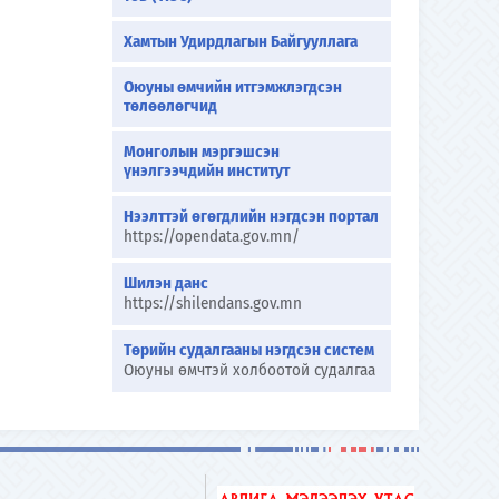
Хамтын Удирдлагын Байгууллага
Оюуны өмчийн итгэмжлэгдсэн
төлөөлөгчид
Монголын мэргэшсэн
үнэлгээчдийн институт
Нээлттэй өгөгдлийн нэгдсэн портал
https://opendata.gov.mn/
Шилэн данс
https://shilendans.gov.mn
Төрийн судалгааны нэгдсэн систем
Оюуны өмчтэй холбоотой судалгаа