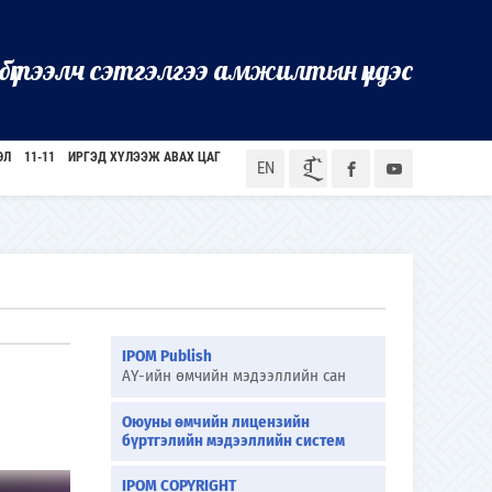
бүтээлч сэтгэлгээ амжилтын үндэс
ӨЛ
11-11
ИРГЭД ХҮЛЭЭЖ АВАХ ЦАГ
ᠮᠣᠨ
EN
IPOM Publish
АҮ-ийн өмчийн мэдээллийн сан
Оюуны өмчийн лицензийн
бүртгэлийн мэдээллийн систем
IPOM COPYRIGHT