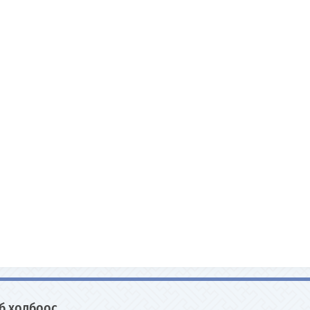
б холбоос