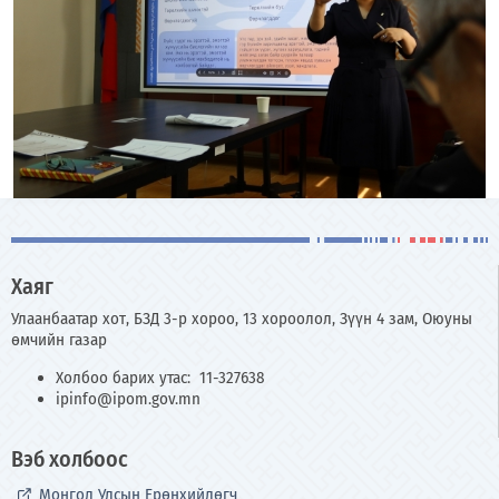
Хаяг
Улаанбаатар хот, БЗД 3-р хороо, 13 хороолол, Зүүн 4 зам, Оюуны
өмчийн газар
Холбоо барих утас: 11-327638
ipinfo@ipom.gov.mn
Вэб холбоос
Монгол Улсын Ерөнхийлөгч