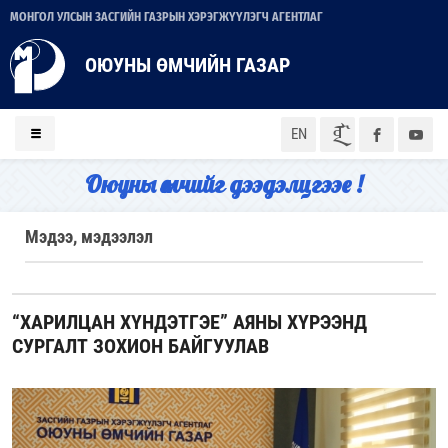
МОНГОЛ УЛСЫН ЗАСГИЙН ГАЗРЫН ХЭРЭГЖҮҮЛЭГЧ АГЕНТЛАГ
ОЮУНЫ ӨМЧИЙН ГАЗАР
ᠮᠣᠨ
EN
Оюуны өмчийг дээдэлцгээе !
Мэдээ, мэдээлэл
“ХАРИЛЦАН ХҮНДЭТГЭЕ” АЯНЫ ХҮРЭЭНД
СУРГАЛТ ЗОХИОН БАЙГУУЛАВ