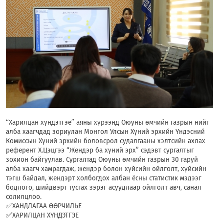
“Харилцан хүндэтгэе” аяны хүрээнд Оюуны өмчийн газрын нийт
алба хаагчдад зориулан Монгол Улсын Хүний эрхийн Үндэсний
Комиссын Хүний эрхийн боловсрол судалгааны хэлтсийн ахлах
референт Х.Цэцгээ “Жендэр ба хүний эрх” сэдэвт сургалтыг
зохион байгуулав. Сургалтад Оюуны өмчийн газрын 30 гаруй
алба хаагч хамрагдаж, жендэр болон хүйсийн ойлголт, хүйсийн
тэгш байдал, жендэрт холбогдох албан ёсны статистик мэдээг
бодлого, шийдвэрт тусгах зэрэг асуудлаар ойлголт авч, санал
солилцлоо.
✅ХАНДЛАГАА ӨӨРЧИЛЬЕ
✅ХАРИЛЦАН ХҮНДЭТГЭЕ