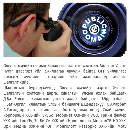
Оюуны өмчийн газрын Хяналт шалгалтын хэлтсээс Монгол Улсын
нутаг дэвсгэрт үйл ажиллагаа явуулж байгаа ОТТ үйлчилгээ
эрхлэгч хуулийн этгээдийн үйл ажиллагаанд хяналт,
шалгалт хийв.
Шалгалтын бүрэлдэхүүнд Оюуны өмчийн газрын Хяналт,
шалгалтын хэлтсийн дарга, хяналтын улсын ахлах байцаагч
Д.Бат-Эрдэнэ, хяналтын улсын ахлах байцаагч Ч.Эрдэнэбаяр,
Г.Бат-Оргил, хяналтын улсын байцаагч Б.Цэндээхүү, О.Амарбат,
А.Төгөлдөр нар ажилласан бөгөөд шалгалтад Скай медиа
корпораци ХХК-ийн SkyGo, Мобинет ХХК-ийн VOO, Грийн фючер
ХХК-ийн LookTv, Эн Би Си ХХК-ийн Home media, МонголТВ HD ХХК,
Ори Медиа ХХК-ийн Ori, Монголсат нэтворкс ХХК-ийн Motv