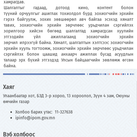
хамрагдав.
Шалгалтыг гадаад, дотоод кино, контент болон
түүний орчуулгыг ашиглах тохиолдол бүрд зохиогчийн эрхийн
гэрээ байгуулж, зохих зөвшөөрөл авч байгаа эсэхэд хяналт
тавих, зохиогчийн эрхийн зөрчлөөс урьдчилан сэргийлэх
зорилгоор хийсэн бөгөөд шалгалтад хамрагдсан хуулийн
этгээдийн үйл ажиллагаанд зохиогчийн эрхийн
зөрчил илрээгүй байна. Хяналт, шалгалтын хэлтсээс зохиогчийн
эрхийн хууль тогтоомж, зохиогчийн эрхийн зөрчлөөс урьдчилан
сэргийлэх болон цаашид анхаарч ажиллах бусад асуудлын
талаар эрх бүхий этгээдэд Улсын байцаагчийн зөвлөмж өгсөн
байна.
Хаяг
Улаанбаатар хот, БЗД 3-р хороо, 13 хороолол, Зүүн 4 зам, Оюуны
өмчийн газар
Холбоо барих утас: 11-327638
ipinfo@ipom.gov.mn
Вэб холбоос