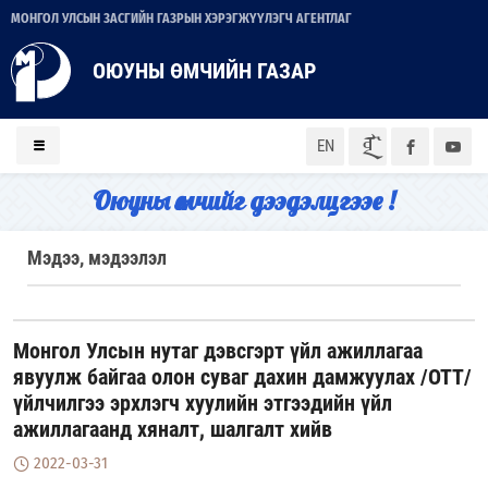
МОНГОЛ УЛСЫН ЗАСГИЙН ГАЗРЫН ХЭРЭГЖҮҮЛЭГЧ АГЕНТЛАГ
ОЮУНЫ ӨМЧИЙН ГАЗАР
ᠮᠣᠨ
EN
Оюуны өмчийг дээдэлцгээе !
Мэдээ, мэдээлэл
Монгол Улсын нутаг дэвсгэрт үйл ажиллагаа
явуулж байгаа олон суваг дахин дамжуулах /ОТТ/
үйлчилгээ эрхлэгч хуулийн этгээдийн үйл
ажиллагаанд хяналт, шалгалт хийв
2022-03-31