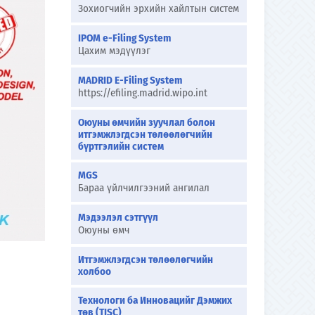
Зохиогчийн эрхийн хайлтын систем
IPOM e-Filing System
Цахим мэдүүлэг
MADRID E-Filing System
https://efiling.madrid.wipo.int
Оюуны өмчийн зуучлал болон
итгэмжлэгдсэн төлөөлөгчийн
бүртгэлийн систем
MGS
Бараа үйлчилгээний ангилал
Мэдээлэл сэтгүүл
Оюуны өмч
Итгэмжлэгдсэн төлөөлөгчийн
холбоо
Технологи ба Инновацийг Дэмжих
төв (TISC)