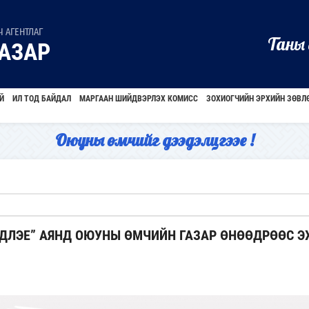
 АГЕНТЛАГ
Таны 
АЗАР
Й
ИЛ ТОД БАЙДАЛ
МАРГААН ШИЙДВЭРЛЭХ КОМИСС
ЗОХИОГЧИЙН ЭРХИЙН ЗӨВЛ
Оюуны өмчийг дээдэлцгээе !
ДЛЭЕ” АЯНД ОЮУНЫ ӨМЧИЙН ГАЗАР ӨНӨӨДРӨӨС Э