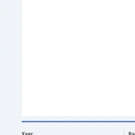
Хаяг
Вэ