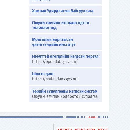
Хамтын Удирдлагын Байгууллага
Оюуны өмчийн итгэмжлэгдсэн
төлөөлөгчид
Монголын мэргэшсэн
үнэлгээчдийн институт
Нээлттэй өгөгдлийн нэгдсэн портал
https://opendata.gov.mn/
Шилэн данс
https://shilendans.gov.mn
Төрийн судалгааны нэгдсэн систем
Оюуны өмчтэй холбоотой судалгаа