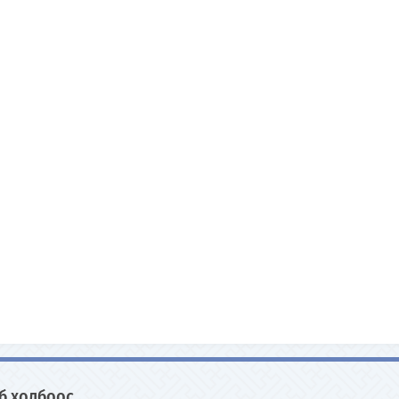
б холбоос