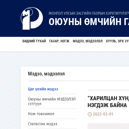
МОНГОЛ УЛСЫН ЗАСГИЙН ГАЗРЫН ХЭРЭГЖҮҮЛЭГЧ
ОЮУНЫ ӨМЧИЙН Г
БИДНИЙ ТУХАЙ
ГАЗАР, НЭГЖ
МЭДЭЭ, МЭДЭЭЛЭЛ
ХУУЛЬ, ЭРХ ЗҮ
Мэдээ, мэдээлэл
Цаг үеийн мэдээ
“ХАРИЛЦАН ХҮН
Оюуны өмчийн МЭДЭЭЛЭЛ
сэтгүүл
НЭГДЭЖ БАЙНА
Ном товхимол
2022-03-01
Статистик мэдээ