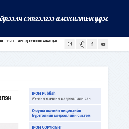
бүтээлч сэтгэлгээ амжилтын үндэс
ӨЛ
11-11
ИРГЭД ХҮЛЭЭЖ АВАХ ЦАГ
ᠮᠣᠨ
EN
IPOM Publish
ХЛЭН
АҮ-ийн өмчийн мэдээллийн сан
Оюуны өмчийн лицензийн
бүртгэлийн мэдээллийн систем
IPOM COPYRIGHT