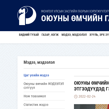
МОНГОЛ УЛСЫН ЗАСГИЙН ГАЗРЫН ХЭРЭГЖҮҮЛЭГЧ
ОЮУНЫ ӨМЧИЙН Г
БИДНИЙ ТУХАЙ
ГАЗАР, НЭГЖ
МЭДЭЭ, МЭДЭЭЛЭЛ
ХУУЛЬ, ЭРХ ЗҮ
Мэдээ, мэдээлэл
Цаг үеийн мэдээ
ОЮУНЫ ӨМЧИЙН
Оюуны өмчийн МЭДЭЭЛЭЛ
сэтгүүл
ЭТГЭЭДҮҮДЭД Г
Ном товхимол
2022-02-24
Статистик мэдээ