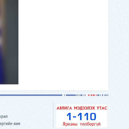
урал
хэргийн яам