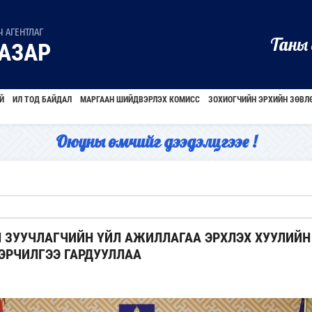
 АГЕНТЛАГ
Таны 
АЗАР
Й
ИЛ ТОД БАЙДАЛ
МАРГААН ШИЙДВЭРЛЭХ КОМИСС
ЗОХИОГЧИЙН ЭРХИЙН ЗӨВЛ
Оюуны өмчийг дээдэлцгээе !
 ЗУУЧЛАГЧИЙН ҮЙЛ АЖИЛЛАГАА ЭРХЛЭХ ХУУЛИЙН
ЭРЧИЛГЭЭ ГАРДУУЛЛАА