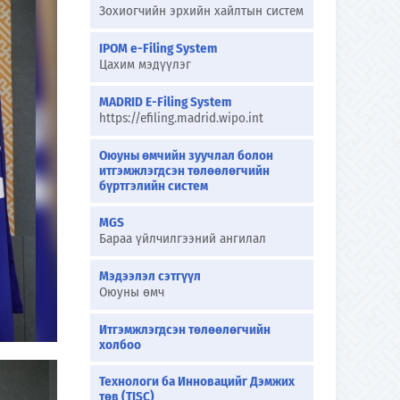
Зохиогчийн эрхийн хайлтын систем
IPOM e-Filing System
Цахим мэдүүлэг
MADRID E-Filing System
https://efiling.madrid.wipo.int
Оюуны өмчийн зуучлал болон
итгэмжлэгдсэн төлөөлөгчийн
бүртгэлийн систем
MGS
Бараа үйлчилгээний ангилал
Мэдээлэл сэтгүүл
Оюуны өмч
Итгэмжлэгдсэн төлөөлөгчийн
холбоо
Технологи ба Инновацийг Дэмжих
төв (TISC)