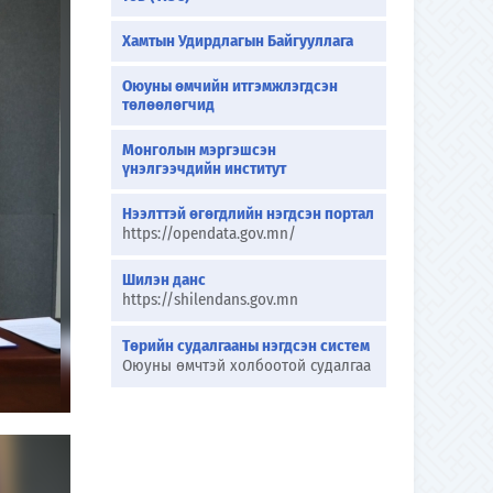
Хамтын Удирдлагын Байгууллага
Оюуны өмчийн итгэмжлэгдсэн
төлөөлөгчид
Монголын мэргэшсэн
үнэлгээчдийн институт
Нээлттэй өгөгдлийн нэгдсэн портал
https://opendata.gov.mn/
Шилэн данс
https://shilendans.gov.mn
Төрийн судалгааны нэгдсэн систем
Оюуны өмчтэй холбоотой судалгаа