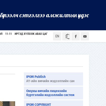
бүтээлч сэтгэлгээ амжилтын үндэс
ӨЛ
11-11
ИРГЭД ХҮЛЭЭЖ АВАХ ЦАГ
ᠮᠣᠨ
EN
IPOM Publish
АҮ-ийн өмчийн мэдээллийн сан
Оюуны өмчийн лицензийн
бүртгэлийн мэдээллийн систем
IPOM COPYRIGHT