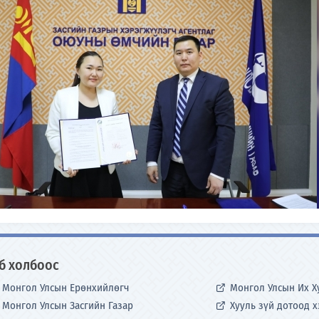
б холбоос
Монгол Улсын Ерөнхийлөгч
Монгол Улсын Их Х
Монгол Улсын Засгийн Газар
Хууль зүй дотоод 