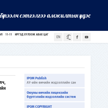
бүтээлч сэтгэлгээ амжилтын үндэс
ӨЛ
11-11
ИРГЭД ХҮЛЭЭЖ АВАХ ЦАГ
ᠮᠣᠨ
EN
IPOM Publish
лч,
АҮ-ийн өмчийн мэдээллийн сан
ийн
Оюуны өмчийн лицензийн
бүртгэлийн мэдээллийн систем
IPOM COPYRIGHT