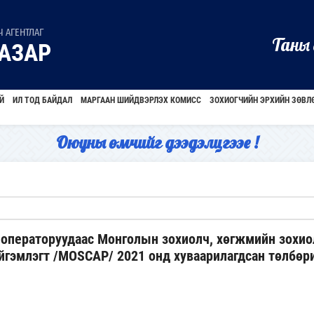
 АГЕНТЛАГ
Таны 
АЗАР
Й
ИЛ ТОД БАЙДАЛ
МАРГААН ШИЙДВЭРЛЭХ КОМИСС
ЗОХИОГЧИЙН ЭРХИЙН ЗӨВЛ
Оюуны өмчийг дээдэлцгээе !
операторуудаас Монголын зохиолч, хөгжмийн зохио
йгэмлэгт /MOSCAP/ 2021 онд хуваарилагдсан төлбөр