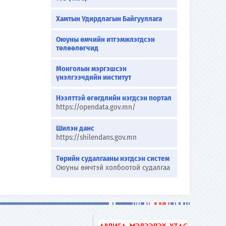
Хамтын Удирдлагын Байгууллага
Оюуны өмчийн итгэмжлэгдсэн
төлөөлөгчид
Монголын мэргэшсэн
үнэлгээчдийн институт
Нээлттэй өгөгдлийн нэгдсэн портал
https://opendata.gov.mn/
Шилэн данс
https://shilendans.gov.mn
Төрийн судалгааны нэгдсэн систем
Оюуны өмчтэй холбоотой судалгаа