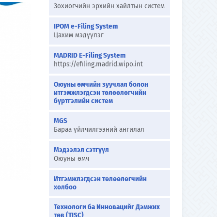
Зохиогчийн эрхийн хайлтын систем
IPOM e-Filing System
Цахим мэдүүлэг
MADRID E-Filing System
https://efiling.madrid.wipo.int
Оюуны өмчийн зуучлал болон
итгэмжлэгдсэн төлөөлөгчийн
бүртгэлийн систем
MGS
Бараа үйлчилгээний ангилал
Мэдээлэл сэтгүүл
Оюуны өмч
Итгэмжлэгдсэн төлөөлөгчийн
холбоо
Технологи ба Инновацийг Дэмжих
төв (TISC)