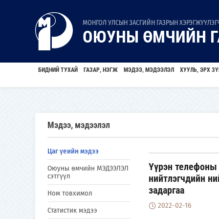
МОНГОЛ УЛСЫН ЗАСГИЙН ГАЗРЫН ХЭРЭГЖҮҮЛЭГЧ
ОЮУНЫ ӨМЧИЙН Г
БИДНИЙ ТУХАЙ
ГАЗАР, НЭГЖ
МЭДЭЭ, МЭДЭЭЛЭЛ
ХУУЛЬ, ЭРХ ЗҮ
Мэдээ, мэдээлэл
Цаг үеийн мэдээ
Үүрэн телефоны 
Оюуны өмчийн МЭДЭЭЛЭЛ
сэтгүүл
нийтлэгчдийн ни
задаргаа
Ном товхимол
2022-02-16
Статистик мэдээ