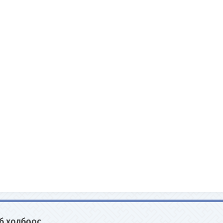
б холбоос