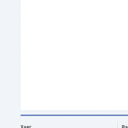
Хаяг
Вэ