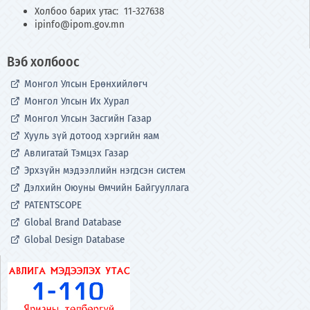
Холбоо барих утас: 11-327638
ipinfo@ipom.gov.mn
Вэб холбоос
Монгол Улсын Ерөнхийлөгч
Монгол Улсын Их Хурал
Монгол Улсын Засгийн Газар
Хууль зүй дотоод хэргийн яам
Авлигатай Тэмцэх Газар
Эрхзүйн мэдээллийн нэгдсэн систем
Дэлхийн Оюуны Өмчийн Байгууллага
PATENTSCOPE
Global Brand Database
Global Design Database