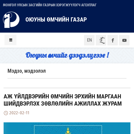
МОНГОЛ УЛСЫН ЗАСГИЙН ГАЗРЫН ХЭРЭГЖҮҮЛЭГЧ АГЕНТЛАГ
ОЮУНЫ ӨМЧИЙН ГАЗАР
ᠮᠣᠨ
EN
Оюуны өмчийг дээдэлцгээе !
Мэдээ, мэдээлэл
АЖ ҮЙЛДВЭРИЙН ӨМЧИЙН ЭРХИЙН МАРГААН
ШИЙДВЭРЛЭХ ЗӨВЛӨЛИЙН АЖИЛЛАХ ЖУРАМ
2022-02-11