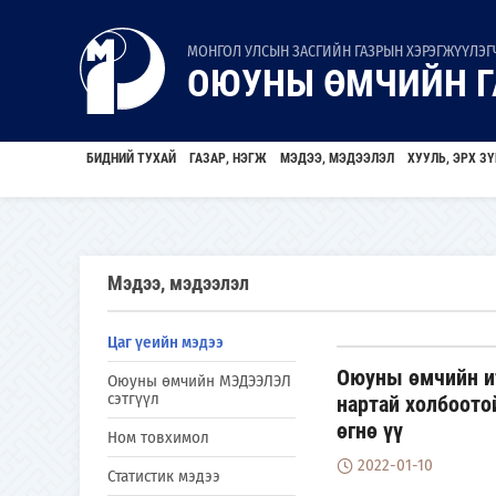
МОНГОЛ УЛСЫН ЗАСГИЙН ГАЗРЫН ХЭРЭГЖҮҮЛЭГЧ
ОЮУНЫ ӨМЧИЙН Г
БИДНИЙ ТУХАЙ
ГАЗАР, НЭГЖ
МЭДЭЭ, МЭДЭЭЛЭЛ
ХУУЛЬ, ЭРХ ЗҮ
Мэдээ, мэдээлэл
Цаг үеийн мэдээ
Оюуны өмчийн ит
Оюуны өмчийн МЭДЭЭЛЭЛ
сэтгүүл
нартай холбоото
өгнө үү
Ном товхимол
2022-01-10
Статистик мэдээ