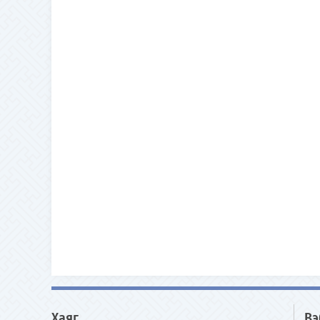
Хаяг
Вэ