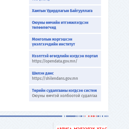
Хамтын Удирдлагын Байгууллага
Оюуны өмчийн итгэмжлэгдсэн
төлөөлөгчид
Монголын мэргэшсэн
үнэлгээчдийн институт
Нээлттэй өгөгдлийн нэгдсэн портал
https://opendata.gov.mn/
Шилэн данс
https://shilendans.gov.mn
Төрийн судалгааны нэгдсэн систем
Оюуны өмчтэй холбоотой судалгаа