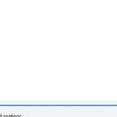
б холбоос