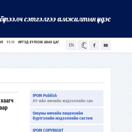
бүтээлч сэтгэлгээ амжилтын үндэс
ӨЛ
11-11
ИРГЭД ХҮЛЭЭЖ АВАХ ЦАГ
ᠮᠣᠨ
EN
IPOM Publish
хаагч
АҮ-ийн өмчийн мэдээллийн сан
аар
Оюуны өмчийн лицензийн
бүртгэлийн мэдээллийн систем
IPOM COPYRIGHT