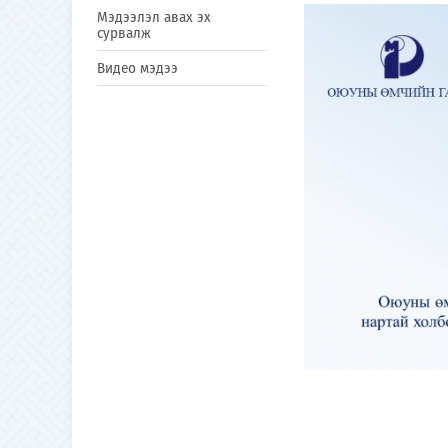
Мэдээлэл авах эх
сурвалж
Видео мэдээ