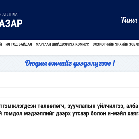
 АГЕНТЛАГ
Таны 
АЗАР
Й
ИЛ ТОД БАЙДАЛ
МАРГААН ШИЙДВЭРЛЭХ КОМИСС
ЗОХИОГЧИЙН ЭРХИЙН ЗӨВЛ
Оюуны өмчийг дээдэлцгээе !
гэмжлэгдсэн төлөөлөгч, зуучлалын үйлчилгээ, алба 
й гомдол мэдээллийг дээрх утсаар болон и-мэйл хаяг