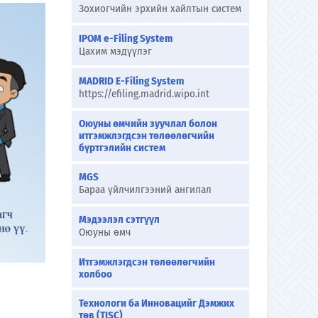
Зохиогчийн эрхийн хайлтын систем
IPOM e-Filing System
Цахим мэдүүлэг
MADRID E-Filing System
https://efiling.madrid.wipo.int
Оюуны өмчийн зуучлал болон
итгэмжлэгдсэн төлөөлөгчийн
бүртгэлийн систем
MGS
Бараа үйлчилгээний ангилал
Мэдээлэл сэтгүүл
Оюуны өмч
Итгэмжлэгдсэн төлөөлөгчийн
холбоо
Технологи ба Инновацийг Дэмжих
төв (TISC)