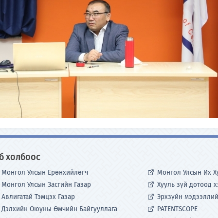
б холбоос
Монгол Улсын Ерөнхийлөгч
Монгол Улсын Их Х
Монгол Улсын Засгийн Газар
Хууль зүй дотоод 
Авлигатай Тэмцэх Газар
Эрхзүйн мэдээллий
Дэлхийн Оюуны Өмчийн Байгууллага
PATENTSCOPE