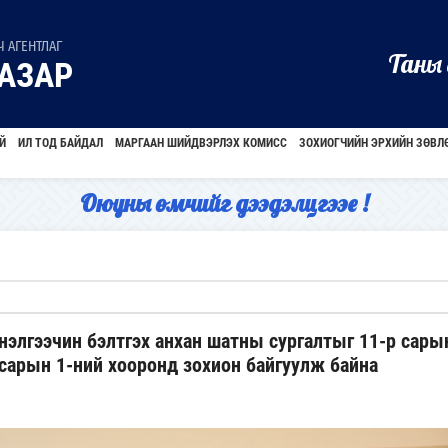
 АГЕНТЛАГ
Таны 
АЗАР
Й
ИЛ ТОД БАЙДАЛ
МАРГААН ШИЙДВЭРЛЭХ КОМИСС
ЗОХИОГЧИЙН ЭРХИЙН ЗӨВЛ
Оюуны өмчийг дээдэлцгээе !
элгээчин бэлтгэх анхан шатны сургалтыг 11-р сары
 сарын 1-ний хооронд зохион байгуулж байна