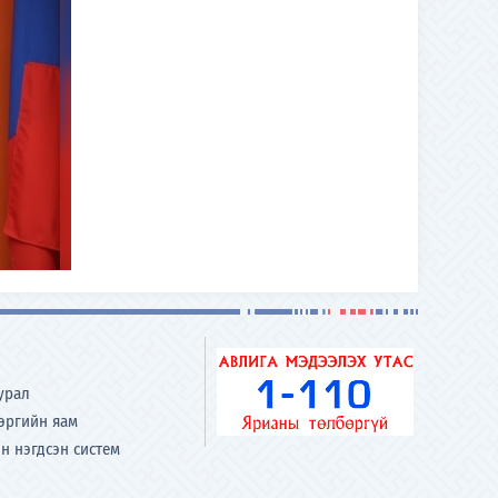
урал
хэргийн яам
н нэгдсэн систем