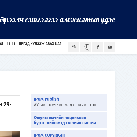
бүтээлч сэтгэлгээ амжилтын үндэс
ӨЛ
11-11
ИРГЭД ХҮЛЭЭЖ АВАХ ЦАГ
ᠮᠣᠨ
EN
IPOM Publish
н 29-
АҮ-ийн өмчийн мэдээллийн сан
Оюуны өмчийн лицензийн
бүртгэлийн мэдээллийн систем
IPOM COPYRIGHT