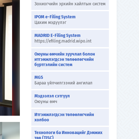
Зохиогчийн эрхийн хайлтын систем
IPOM e-Filing System
Цахим мэдүүлэг
MADRID E-Filing System
https://efiling.madrid.wipo.int
Оюуны өмчийн зуучлал болон
итгэмжлэгдсэн төлөөлөгчийн
бүртгэлийн систем
MGS
Бараа үйлчилгээний ангилал
Мэдээлэл сэтгүүл
Оюуны өмч
Итгэмжлэгдсэн төлөөлөгчийн
холбоо
Технологи ба Инновацийг Дэмжих
төв (TISC)