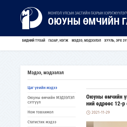
МОНГОЛ УЛСЫН ЗАСГИЙН ГАЗРЫН ХЭРЭГЖҮҮЛЭГЧ
ОЮУНЫ ӨМЧИЙН Г
БИДНИЙ ТУХАЙ
ГАЗАР, НЭГЖ
МЭДЭЭ, МЭДЭЭЛЭЛ
ХУУЛЬ, ЭРХ ЗҮ
Мэдээ, мэдээлэл
Цаг үеийн мэдээ
Оюуны өмчийн үн
Оюуны өмчийн МЭДЭЭЛЭЛ
сэтгүүл
ний өдрөөс 12-р
Ном товхимол
2021-11-29
Статистик мэдээ