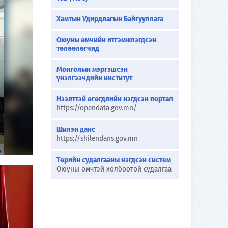
Хамтын Удирдлагын Байгууллага
Оюуны өмчийн итгэмжлэгдсэн
төлөөлөгчид
Монголын мэргэшсэн
үнэлгээчдийн институт
Нээлттэй өгөгдлийн нэгдсэн портал
https://opendata.gov.mn/
Шилэн данс
https://shilendans.gov.mn
Төрийн судалгааны нэгдсэн систем
Оюуны өмчтэй холбоотой судалгаа