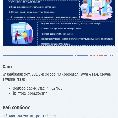
Хаяг
Улаанбаатар хот, БЗД 3-р хороо, 13 хороолол, Зүүн 4 зам, Оюуны
өмчийн газар
Холбоо барих утас: 11-327638
ipinfo@ipom.gov.mn
Вэб холбоос
Монгол Улсын Ерөнхийлөгч