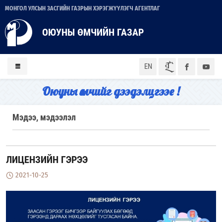
МОНГОЛ УЛСЫН ЗАСГИЙН ГАЗРЫН ХЭРЭГЖҮҮЛЭГЧ АГЕНТЛАГ
ОЮУНЫ ӨМЧИЙН ГАЗАР
ᠮᠣᠨ
EN
Оюуны өмчийг дээдэлцгээе !
Мэдээ, мэдээлэл
ЛИЦЕНЗИЙН ГЭРЭЭ
2021-10-25