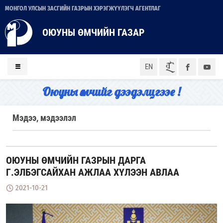
МОНГОЛ УЛСЫН ЗАСГИЙН ГАЗРЫН ХЭРЭГЖҮҮЛЭГЧ АГЕНТЛАГ
ОЮУНЫ ӨМЧИЙН ГАЗАР
ᠮᠣᠨ
EN
Оюуны өмчийг дээдэлцгээе !
Мэдээ, мэдээлэл
ОЮУНЫ ӨМЧИЙН ГАЗРЫН ДАРГА
Г.ЭЛБЭГСАЙХАН АЖЛАА ХҮЛЭЭН АВЛАА
2021-10-21