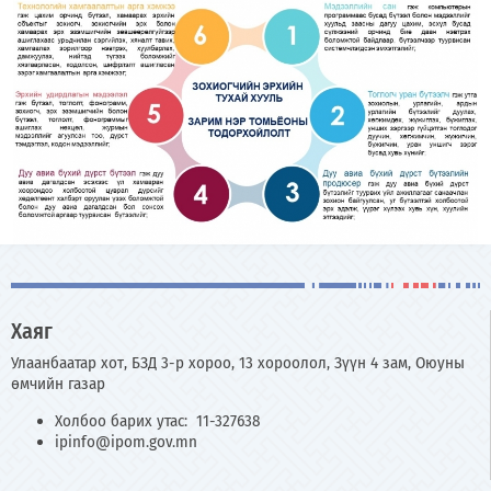
Хаяг
Улаанбаатар хот, БЗД 3-р хороо, 13 хороолол, Зүүн 4 зам, Оюуны
өмчийн газар
Холбоо барих утас: 11-327638
ipinfo@ipom.gov.mn