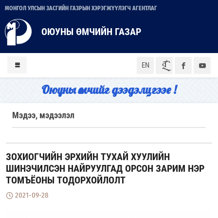
МОНГОЛ УЛСЫН ЗАСГИЙН ГАЗРЫН ХЭРЭГЖҮҮЛЭГЧ АГЕНТЛАГ
ОЮУНЫ ӨМЧИЙН ГАЗАР
ᠮᠣᠨ
EN
Оюуны өмчийг дээдэлцгээе !
Мэдээ, мэдээлэл
ЗОХИОГЧИЙН ЭРХИЙН ТУХАЙ ХУУЛИЙН
ШИНЭЧИЛСЭН НАЙРУУЛГАД ОРСОН ЗАРИМ НЭР
ТОМЪЁОНЫ ТОДОРХОЙЛОЛТ
2021-09-28