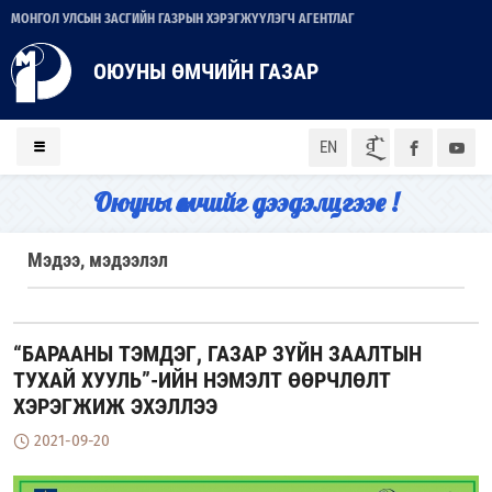
МОНГОЛ УЛСЫН ЗАСГИЙН ГАЗРЫН ХЭРЭГЖҮҮЛЭГЧ АГЕНТЛАГ
ОЮУНЫ ӨМЧИЙН ГАЗАР
ᠮᠣᠨ
EN
Оюуны өмчийг дээдэлцгээе !
Мэдээ, мэдээлэл
“БАРААНЫ ТЭМДЭГ, ГАЗАР ЗҮЙН ЗААЛТЫН
ТУХАЙ ХУУЛЬ”-ИЙН НЭМЭЛТ ӨӨРЧЛӨЛТ
ХЭРЭГЖИЖ ЭХЭЛЛЭЭ
2021-09-20