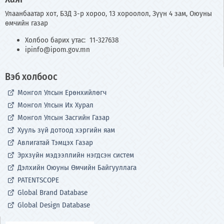
Улаанбаатар хот, БЗД 3-р хороо, 13 хороолол, Зүүн 4 зам, Оюуны
өмчийн газар
Холбоо барих утас: 11-327638
ipinfo@ipom.gov.mn
Вэб холбоос
Монгол Улсын Ерөнхийлөгч
Монгол Улсын Их Хурал
Монгол Улсын Засгийн Газар
Хууль зүй дотоод хэргийн яам
Авлигатай Тэмцэх Газар
Эрхзүйн мэдээллийн нэгдсэн систем
Дэлхийн Оюуны Өмчийн Байгууллага
PATENTSCOPE
Global Brand Database
Global Design Database