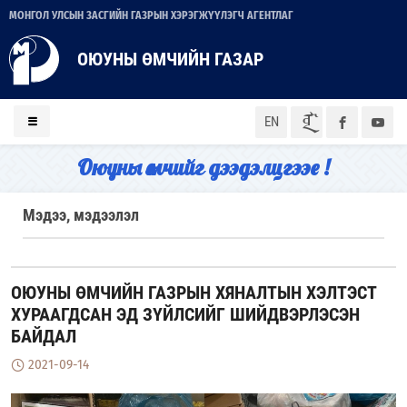
МОНГОЛ УЛСЫН ЗАСГИЙН ГАЗРЫН ХЭРЭГЖҮҮЛЭГЧ АГЕНТЛАГ
ОЮУНЫ ӨМЧИЙН ГАЗАР
ᠮᠣᠨ
EN
Оюуны өмчийг дээдэлцгээе !
Мэдээ, мэдээлэл
ОЮУНЫ ӨМЧИЙН ГАЗРЫН ХЯНАЛТЫН ХЭЛТЭСТ
ХУРААГДСАН ЭД ЗҮЙЛСИЙГ ШИЙДВЭРЛЭСЭН
БАЙДАЛ
2021-09-14