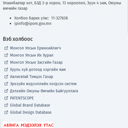
Улаанбаатар хот, БЗД 3-р хороо, 13 хороолол, Зүүн 4 зам, Оюуны
өмчийн газар
Холбоо барих утас: 11-327638
ipinfo@ipom.gov.mn
Вэб холбоос
Монгол Улсын Ерөнхийлөгч
Монгол Улсын Их Хурал
Монгол Улсын Засгийн Газар
Хууль зүй дотоод хэргийн яам
Авлигатай Тэмцэх Газар
Эрхзүйн мэдээллийн нэгдсэн систем
Дэлхийн Оюуны Өмчийн Байгууллага
PATENTSCOPE
Global Brand Database
Global Design Database