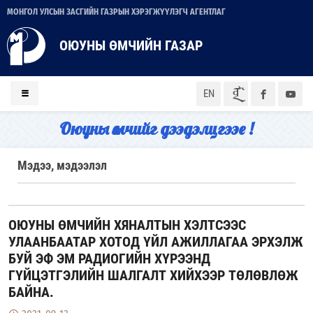
МОНГОЛ УЛСЫН ЗАСГИЙН ГАЗРЫН ХЭРЭГЖҮҮЛЭГЧ АГЕНТЛАГ
ОЮУНЫ ӨМЧИЙН ГАЗАР
ᠮᠣᠨ
EN
Оюуны өмчийг дээдэлцгээе !
Мэдээ, мэдээлэл
ОЮУНЫ ӨМЧИЙН ХЯНАЛТЫН ХЭЛТСЭЭС
УЛААНБААТАР ХОТОД ҮЙЛ АЖИЛЛАГАА ЭРХЭЛЖ
БУЙ ЭФ ЭМ РАДИОГИЙН ХҮРЭЭНД
ГҮЙЦЭТГЭЛИЙН ШАЛГАЛТ ХИЙХЭЭР ТӨЛӨВЛӨЖ
БАЙНА.