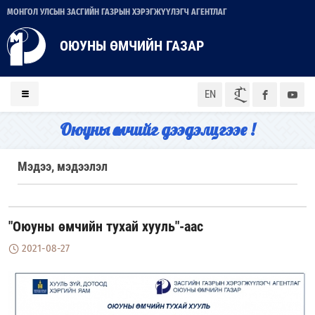
МОНГОЛ УЛСЫН ЗАСГИЙН ГАЗРЫН ХЭРЭГЖҮҮЛЭГЧ АГЕНТЛАГ
ОЮУНЫ ӨМЧИЙН ГАЗАР
ᠮᠣᠨ
EN
Оюуны өмчийг дээдэлцгээе !
Мэдээ, мэдээлэл
"Оюуны өмчийн тухай хууль"-аас
2021-08-27