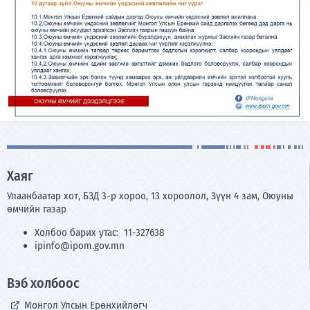
Хаяг
Улаанбаатар хот, БЗД 3-р хороо, 13 хороолол, Зүүн 4 зам, Оюуны
өмчийн газар
Холбоо барих утас: 11-327638
ipinfo@ipom.gov.mn
Вэб холбоос
Монгол Улсын Ерөнхийлөгч