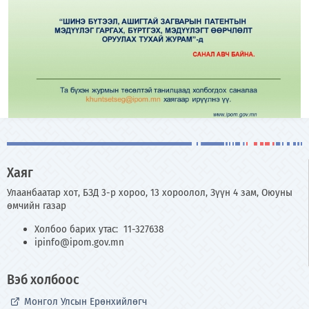
Хаяг
Улаанбаатар хот, БЗД 3-р хороо, 13 хороолол, Зүүн 4 зам, Оюуны
өмчийн газар
Холбоо барих утас: 11-327638
ipinfo@ipom.gov.mn
Вэб холбоос
Монгол Улсын Ерөнхийлөгч