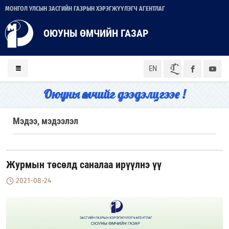
МОНГОЛ УЛСЫН ЗАСГИЙН ГАЗРЫН ХЭРЭГЖҮҮЛЭГЧ АГЕНТЛАГ
ОЮУНЫ ӨМЧИЙН ГАЗАР
ᠮᠣᠨ
EN
Оюуны өмчийг дээдэлцгээе !
Мэдээ, мэдээлэл
Журмын төсөлд саналаа ирүүлнэ үү
2021-08-24