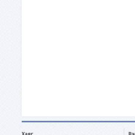
Хаяг
Вэ