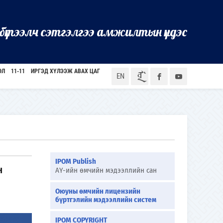
бүтээлч сэтгэлгээ амжилтын үндэс
ӨЛ
11-11
ИРГЭД ХҮЛЭЭЖ АВАХ ЦАГ
ᠮᠣᠨ
EN
IPOM Publish
н
АҮ-ийн өмчийн мэдээллийн сан
Оюуны өмчийн лицензийн
бүртгэлийн мэдээллийн систем
IPOM COPYRIGHT