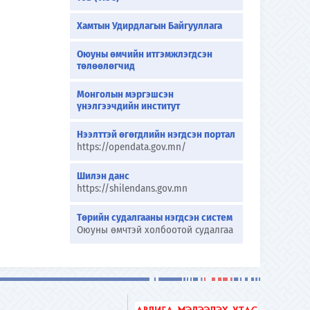
Хамтын Удирдлагын Байгууллага
Оюуны өмчийн итгэмжлэгдсэн
төлөөлөгчид
Монголын мэргэшсэн
үнэлгээчдийн институт
Нээлттэй өгөгдлийн нэгдсэн портал
https://opendata.gov.mn/
Шилэн данс
https://shilendans.gov.mn
Төрийн судалгааны нэгдсэн систем
Оюуны өмчтэй холбоотой судалгаа