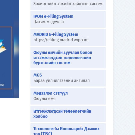
Зохиогчийн эрхийн хайлтын систем
IPOM e-Filing System
Цахим мэдүүлэг
MADRID E-Filing System
https://efiling.madrid.wipo.int
Оюуны өмчийн зуучлал болон
итгэмжлэгдсэн төлөөлөгчийн
бүртгэлийн систем
MGS
Бараа үйлчилгээний ангилал
Мэдээлэл сэтгүүл
Оюуны өмч
Итгэмжлэгдсэн төлөөлөгчийн
холбоо
Технологи ба Инновацийг Дэмжих
төв (TISC)