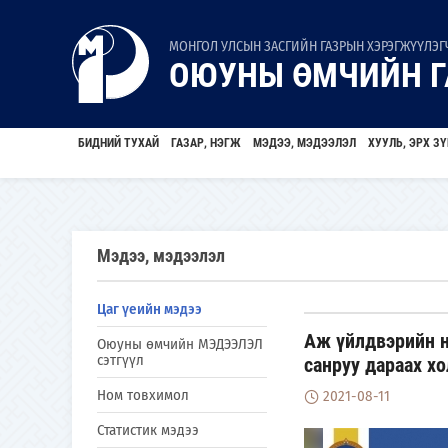
МОНГОЛ УЛСЫН ЗАСГИЙН ГАЗРЫН ХЭРЭГЖҮҮЛЭГЧ
ОЮУНЫ ӨМЧИЙН Г
БИДНИЙ ТУХАЙ
ГАЗАР, НЭГЖ
МЭДЭЭ, МЭДЭЭЛЭЛ
ХУУЛЬ, ЭРХ ЗҮ
Мэдээ, мэдээлэл
Цаг үеийн мэдээ
Аж үйлдвэрийн н
Оюуны өмчийн МЭДЭЭЛЭЛ
сэтгүүл
санруу дараах х
Ном товхимол
2021-08-11
Статистик мэдээ