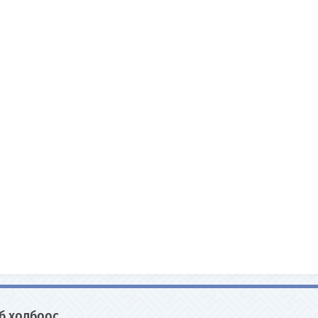
б холбоос