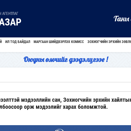
 АГЕНТЛАГ
Таны 
АЗАР
Й
ИЛ ТОД БАЙДАЛ
МАРГААН ШИЙДВЭРЛЭХ КОМИСС
ЗОХИОГЧИЙН ЭРХИЙН ЗӨВЛ
Оюуны өмчийг дээдэлцгээе !
ээлттэй мэдээллийн сан, Зохиогчийн эрхийн хайлты
олбоосоор орж мэдээлийг харах боломжтой.